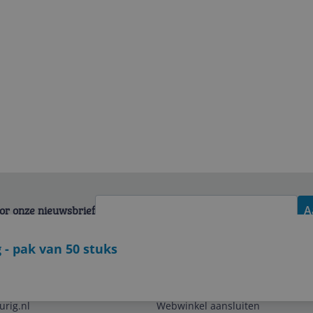
voor onze nieuwsbrief
A
 - pak van 50 stuks
Zakelijk
urig.nl
Webwinkel aansluiten