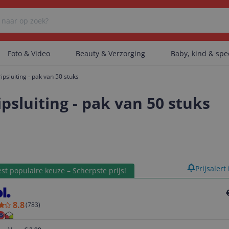
Foto & Video
Beauty & Verzorging
Baby, kind & sp
psluiting - pak van 50 stuks
Er zijn geen categorieën gevonden.
psluiting - pak van 50 stuks
Er zijn geen producten gevonden.
product
Prijsalert
st populaire keuze – Scherpste prijs!
Er zijn geen artikelen gevonden.
8.8
(
783
)