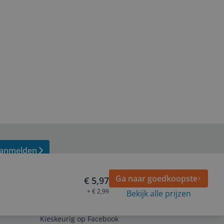
anmelden
Ga naar goedkoopste
€ 5,97
+ € 2,99
Bekijk alle prijzen
Volg ons op
Kieskeurig op Facebook