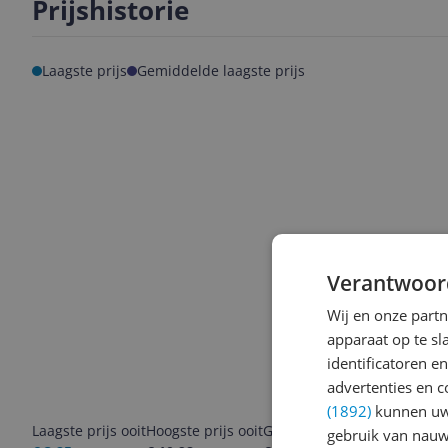
Prijshistorie
Laagste prijs
Gemiddelde laagste prijs
Verantwoor
Wij en onze part
apparaat op te s
identificatoren e
advertenties en c
(1892)
kunnen uw 
Laagste prijs ooit
Hoogste prijs ooit
Goedkoopste nu
Laatste pri
gebruik van nauw