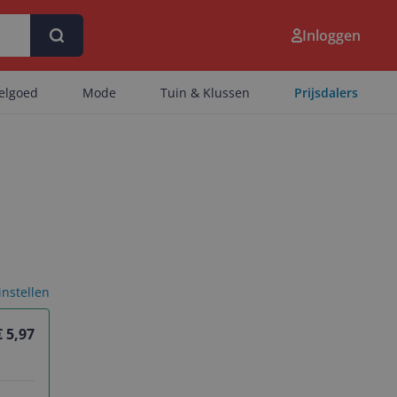
Inloggen
eelgoed
Mode
Tuin & Klussen
Prijsdalers
 instellen
€ 5,97