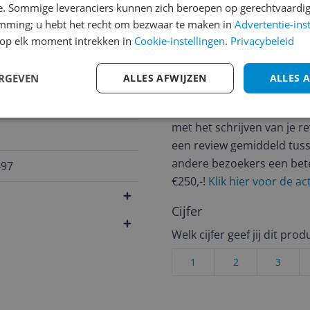
e. Sommige leveranciers kunnen zich beroepen op gerechtvaardig
emming; u hebt het recht om bezwaar te maken in
Advertentie-ins
op elk moment intrekken in
Cookie-instellingen
.
Privacybeleid
Reviews
ERGEVEN
ALLES AFWIJZEN
ALLES 
Er zijn nog geen revie
Heb jij dit product in bezi
met het schrijven van je re
een review gemiddeld tuss
andere bezoekers een bet
497
€250,-!
Klik hier voor de a
Cijfer
Welk cijfer geef jij dit prod
1
2
3