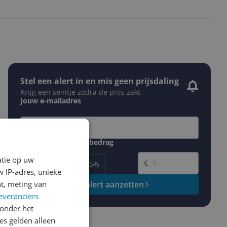
Stel een alert in en mis geen prijsdaling
Krijg een seintje zodra de prijs zakt
Jouw e-mailadres
Gewenste daling of bedrag
Gewenste prijs
atie op uw
€
-5%
-10%
-15%
 IP-adres, unieke
t, meting van
Prijsalert aanzetten
everanciers
onder het
s gelden alleen