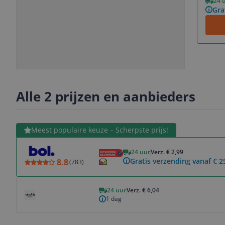
24 
Gra
Slide
Slide
1
2
Alle 2 prijzen en aanbieders
Bekijk product
Meest populaire keuze – Scherpste prijs!
24 uur
Verz. € 2,99
Gratis verzending vanaf € 2
8.8
(
783
)
Bekijk product
24 uur
Verz. € 6,04
1 dag