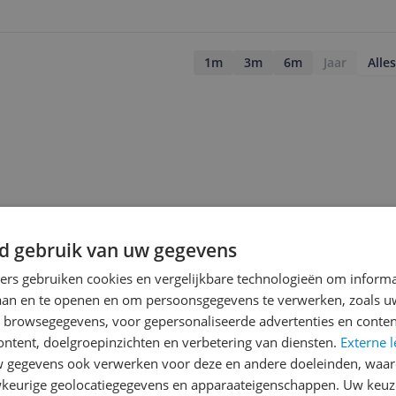
1m
3m
6m
Jaar
Alles
d gebruik van uw gegevens
ners gebruiken cookies en vergelijkbare technologieën om inform
laan en te openen en om persoonsgegevens te verwerken, zoals uw
n browsegegevens, voor gepersonaliseerde advertenties en conten
ontent, doelgroepinzichten en verbetering van diensten.
Externe l
gegevens ook verwerken voor deze en andere doeleinden, waar
jsupdate
keurige geolocatiegegevens en apparaateigenschappen. Uw keuze