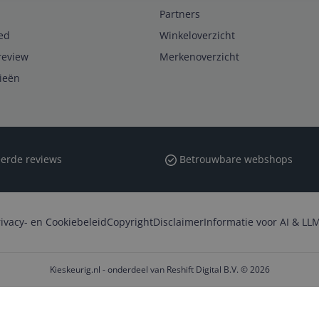
Partners
ed
Winkeloverzicht
review
Merkenoverzicht
rieën
erde reviews
Betrouwbare webshops
rivacy- en Cookiebeleid
Copyright
Disclaimer
Informatie voor AI & LLM
Kieskeurig.nl - onderdeel van Reshift Digital B.V. © 2026