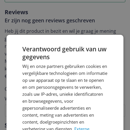
Reviews
Er zijn nog geen reviews geschreven
Heb jij dit product in bezit en wil je graag je mening
geven? Start dan hieronder met het schrijven van je
review. Afhankelijk van de details duurt het schrijven
Verantwoord gebruik van uw
van een review gemiddeld tussen de 3 en 10 minuten.
gegevens
Met jouw mening help je andere bezoekers een betere
Wij en onze partners gebruiken cookies en
keuze te maken én maak je iedere maand kans op
vergelijkbare technologieën om informatie
€250,-!
Klik hier voor de actievoorwaarden.
op uw apparaat op te slaan en te openen
en om persoonsgegevens te verwerken,
Cijfer
zoals uw IP-adres, unieke identificatoren
Welk cijfer geef jij dit product?
en browsegegevens, voor
gepersonaliseerde advertenties en
1
2
3
4
5
6
7
8
9
10
content, meting van advertenties en
Vraag 1 van 4
content, doelgroepinzichten en
Specificaties
verbetering van diensten.
Externe