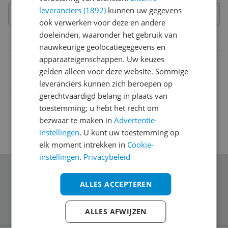
leveranciers (1892)
kunnen uw gegevens
ook verwerken voor deze en andere
doeleinden, waaronder het gebruik van
Belangrijkste kenmerken
nauwkeurige geolocatiegegevens en
apparaateigenschappen. Uw keuzes
EAN
gelden alleen voor deze website. Sommige
8005610605814
leveranciers kunnen zich beroepen op
gerechtvaardigd belang in plaats van
toestemming; u hebt het recht om
bezwaar te maken in
Advertentie-
instellingen
. U kunt uw toestemming op
elk moment intrekken in
Cookie-
instellingen
.
Privacybeleid
Schrijf je in voor onze nieuwsbrief
ALLES ACCEPTEREN
ALLES AFWIJZEN