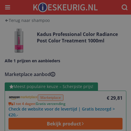
Menu
Waar
Terug naar shampoo
Kadus Professional Color Radiance
Post Color Treatment 1000ml
Alle 1 prijzen en aanbieders
Marketplace aanbod
Bekijk product
Meest populaire keuze – Scherpste prijs!
€ 29,81
Marketplace
3 tot 4 dagen
Gratis verzending
Check de website voor de levertijd | Gratis bezorgd >
€20,-
Bekijk product