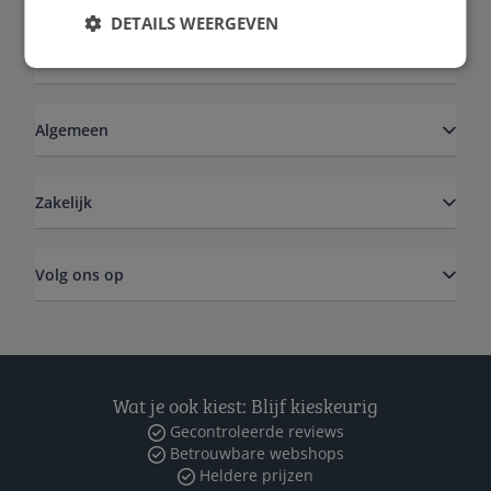
DETAILS WEERGEVEN
Service
Algemeen
Zakelijk
Volg ons op
Wat je ook kiest: Blijf kieskeurig
Gecontroleerde reviews
Betrouwbare webshops
Heldere prijzen