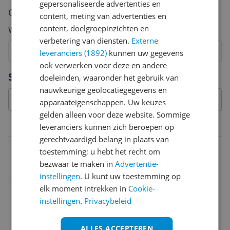
gepersonaliseerde advertenties en
Cijfer
content, meting van advertenties en
content, doelgroepinzichten en
Welk cijfer geef jij dit product?
verbetering van diensten.
Externe
1
2
3
4
5
6
7
8
9
10
leveranciers (1892)
kunnen uw gegevens
ook verwerken voor deze en andere
Vraag 1 van 4
Specificaties
doeleinden, waaronder het gebruik van
nauwkeurige geolocatiegegevens en
apparaateigenschappen. Uw keuzes
gelden alleen voor deze website. Sommige
Belangrijkste kenmerken
leveranciers kunnen zich beroepen op
gerechtvaardigd belang in plaats van
EAN
toestemming; u hebt het recht om
bezwaar te maken in
Advertentie-
4001627014544
instellingen
. U kunt uw toestemming op
elk moment intrekken in
Cookie-
instellingen
.
Privacybeleid
ALLES ACCEPTEREN