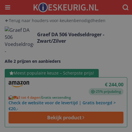
Menu
Waar
Terug naar houders-voor-keukenbenodigdheden
Graef DA 506 Voedseldroger -
Zwart/Zilver
Alle 2 prijzen en aanbieders
Bekijk product
Meest populaire keuze – Scherpste prijs!
€ 244,00
-25% prijsdaling
3 tot 4 dagen
Gratis verzending
Check de website voor de levertijd | Gratis bezorgd >
€20,-
Bekijk product