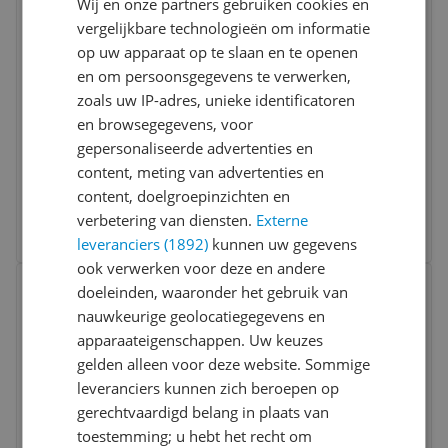
Wij en onze partners gebruiken cookies en
vergelijkbare technologieën om informatie
op uw apparaat op te slaan en te openen
en om persoonsgegevens te verwerken,
zoals uw IP-adres, unieke identificatoren
en browsegegevens, voor
Zelesta Comfort Design Savanna Feather
gepersonaliseerde advertenties en
240x200 Dekbed
content, meting van advertenties en
content, doelgroepinzichten en
v.a. € 109,00
2 prijzen
verbetering van diensten.
Externe
Ga naar goedkoopste
leveranciers (1892)
kunnen uw gegevens
ook verwerken voor deze en andere
Bekijk product
Vergelijken
doeleinden, waaronder het gebruik van
nauwkeurige geolocatiegegevens en
apparaateigenschappen. Uw keuzes
gelden alleen voor deze website. Sommige
leveranciers kunnen zich beroepen op
gerechtvaardigd belang in plaats van
toestemming; u hebt het recht om