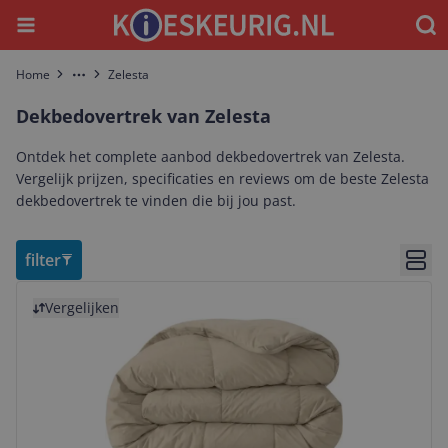
Menu
Waar
Home
Zelesta
More
Dekbedovertrek van Zelesta
Ontdek het complete aanbod dekbedovertrek van Zelesta.
Vergelijk prijzen, specificaties en reviews om de beste Zelesta
dekbedovertrek te vinden die bij jou past.
filter
Bekij
Bekijk product
Vergelijken