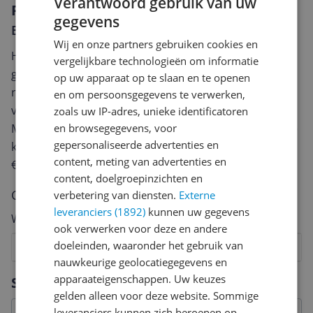
Verantwoord gebruik van uw
Reviews
gegevens
Er zijn nog geen reviews geschreven
Wij en onze partners gebruiken cookies en
Heb jij dit product in bezit en wil je graag je mening
vergelijkbare technologieën om informatie
geven? Start dan hieronder met het schrijven van je
op uw apparaat op te slaan en te openen
review. Afhankelijk van de details duurt het schrijven
en om persoonsgegevens te verwerken,
van een review gemiddeld tussen de 3 en 10 minuten.
zoals uw IP-adres, unieke identificatoren
Met jouw mening help je andere bezoekers een betere
en browsegegevens, voor
gepersonaliseerde advertenties en
keuze te maken én maak je iedere maand kans op
content, meting van advertenties en
€250,-!
Klik hier voor de actievoorwaarden.
content, doelgroepinzichten en
Cijfer
verbetering van diensten.
Externe
leveranciers (1892)
kunnen uw gegevens
Welk cijfer geef jij dit product?
ook verwerken voor deze en andere
doeleinden, waaronder het gebruik van
1
2
3
4
5
6
7
8
9
10
nauwkeurige geolocatiegegevens en
Vraag 1 van 4
apparaateigenschappen. Uw keuzes
Specificaties
gelden alleen voor deze website. Sommige
leveranciers kunnen zich beroepen op