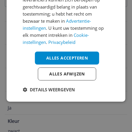
gerechtvaardigd belang in plaats van
toestemming; u hebt het recht om
Belangrijkste kenmerken
bezwaar te maken in
Advertentie-
Aantal speakers
instellingen
. U kunt uw toestemming op
elk moment intrekken in
Cookie-
1
instellingen
.
Privacybeleid
Opties
ALLES ACCEPTEREN
Multiroom
ALLES AFWIJZEN
Type speaker
Zuil
DETAILS WEERGEVEN
Bluetooth
Ja
Kleur
zwart