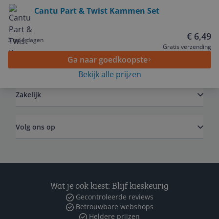
Bekijk product
Cantu Part & Twist Kammen Set
Service
€ 6,49
3 tot 4 dagen
Gratis verzending
Ga naar goedkoopste
Algemeen
Bekijk alle prijzen
Zakelijk
Volg ons op
Wat je ook kiest: Blijf kieskeurig
Gecontroleerde reviews
Betrouwbare webshops
Heldere prijzen