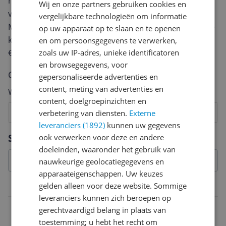
review. Afhankelijk van de details duurt het schrijven
Wij en onze partners gebruiken cookies en
van een review gemiddeld tussen de 3 en 10 minuten.
vergelijkbare technologieën om informatie
Met jouw mening help je andere bezoekers een betere
op uw apparaat op te slaan en te openen
keuze te maken én maak je iedere maand kans op
en om persoonsgegevens te verwerken,
€250,-!
Klik hier voor de actievoorwaarden.
zoals uw IP-adres, unieke identificatoren
en browsegegevens, voor
Cijfer
gepersonaliseerde advertenties en
content, meting van advertenties en
Welk cijfer geef jij dit product?
content, doelgroepinzichten en
1
2
3
4
5
6
7
8
9
10
verbetering van diensten.
Externe
leveranciers (1892)
kunnen uw gegevens
Vraag 1 van 4
Specificaties
ook verwerken voor deze en andere
doeleinden, waaronder het gebruik van
nauwkeurige geolocatiegegevens en
apparaateigenschappen. Uw keuzes
gelden alleen voor deze website. Sommige
Belangrijkste kenmerken
leveranciers kunnen zich beroepen op
EAN
gerechtvaardigd belang in plaats van
toestemming; u hebt het recht om
0817513019487