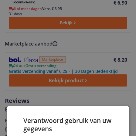
€ 6,90
6 of meer dagen
Verz. € 3,95
31 days
Bekijk
Marketplace aanbod
Bekijk product
€ 8,20
Marketplace
24 uur
Gratis verzending
Gratis verzending vanaf € 25,- | 30 Dagen Bedenktijd
Bekijk product
Reviews
Er zijn nog geen reviews geschreven
Verantwoord gebruik van uw
Heb jij dit product in bezit en wil je graag je mening
gegevens
geven? Start dan hieronder met het schrijven van je