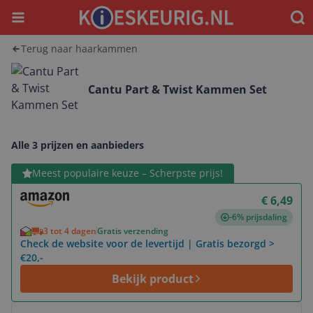
Menu
Waar
Terug naar haarkammen
Cantu Part & Twist Kammen Set
Alle 3 prijzen en aanbieders
Bekijk product
Meest populaire keuze – Scherpste prijs!
€ 6,49
-6% prijsdaling
3 tot 4 dagen
Gratis verzending
Check de website voor de levertijd | Gratis bezorgd >
€20,-
Bekijk product
Bekijk product