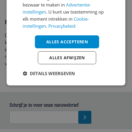
bezwaar te maken in
Advertentie-
instellingen
. U kunt uw toestemming op
elk moment intrekken in
Cookie-
Productomschrijving
instellingen
.
Privacybeleid
De Cantu Part & Twist Kammenset bevat twee
ALLES ACCEPTEREN
kammen. Eén unieke, spiraalvormige kam voor het
eenvoudig creëren van golven en één kam met
metalen uiteinden voor het verdelen en glad kammen
ALLES AFWIJZEN
van je haar.
DETAILS WEERGEVEN
Schrijf je in voor onze nieuwsbrief