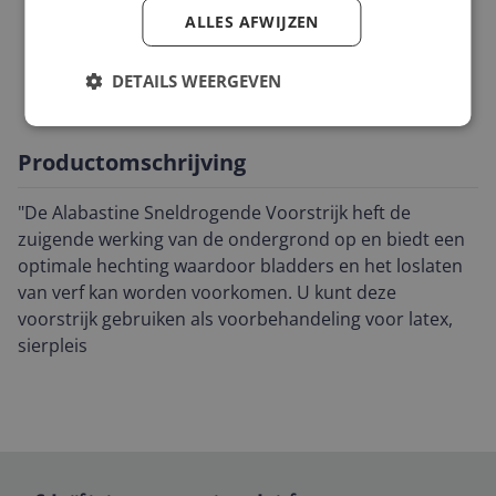
ALLES AFWIJZEN
Productinformatie
Technische specificaties
DETAILS WEERGEVEN
Productomschrijving
"De Alabastine Sneldrogende Voorstrijk heft de
zuigende werking van de ondergrond op en biedt een
optimale hechting waardoor bladders en het loslaten
van verf kan worden voorkomen. U kunt deze
voorstrijk gebruiken als voorbehandeling voor latex,
sierpleis