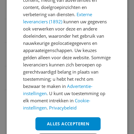
content, meting van advertenties en
Signaalwoord
content, doelgroepinzichten en
Niet van toepassing
verbetering van diensten.
Externe
leveranciers (1892)
kunnen uw gegevens
Gevarenaanduiding (H-zinnen)
ook verwerken voor deze en andere
Niet van toepassing
doeleinden, waaronder het gebruik van
nauwkeurige geolocatiegegevens en
Waarschuwingen
apparaateigenschappen. Uw keuzes
gelden alleen voor deze website. Sommige
Niet van toepassing
leveranciers kunnen zich beroepen op
gerechtvaardigd belang in plaats van
EAN
toestemming; u hebt het recht om
8710839110499
bezwaar te maken in
Advertentie-
instellingen
. U kunt uw toestemming op
Eigenschappen
elk moment intrekken in
Cookie-
Garantie
instellingen
.
Privacybeleid
Inhoud en samenstelling van dit artikel
ALLES ACCEPTEREN
Overige kenmerken