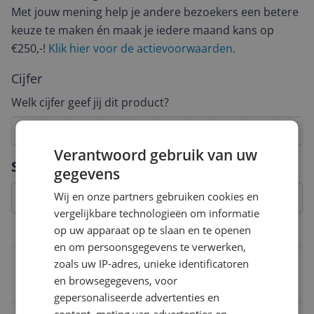
Met jouw mening help je andere bezoekers een betere
keuze te maken én maak je iedere maand kans op
€250,-!
Klik hier voor de actievoorwaarden.
Cijfer
Welk cijfer geef jij dit product?
1
2
3
4
5
6
7
8
9
10
Verantwoord gebruik van uw
Vraag 1 van 4
Specificaties
gegevens
Wij en onze partners gebruiken cookies en
vergelijkbare technologieën om informatie
op uw apparaat op te slaan en te openen
Gevarenaanduiding
en om persoonsgegevens te verwerken,
Voorzorgsmaatregelen
zoals uw IP-adres, unieke identificatoren
en browsegegevens, voor
Niet van toepassing
gepersonaliseerde advertenties en