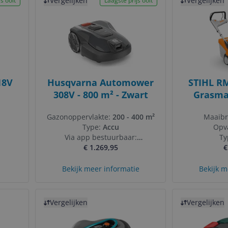
Vergelijken
Vergelijken
s ooit
Laagste prijs ooit
18V
Husqvarna Automower
STIHL RM
308V - 800 m² - Zwart
Grasmaa
Gazonoppervlakte:
200 - 400 m²
Maaibr
Type:
Accu
Opv
Via app bestuurbaar:
Ty
Bestuurbaar via app
€ 1.269,95
€
Bekijk meer informatie
Bekijk m
Bekijk product
Bekijk product
Vergelijken
Vergelijken