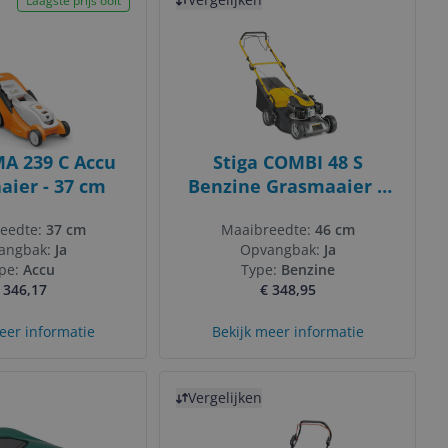
Laagste prijs ooit
A 239 C Accu
Stiga COMBI 48 S
ier - 37 cm
Benzine Grasmaaier |
46 cm | Zelfrijdend | 4-
eedte:
37 cm
Maaibreedte:
46 cm
in-1 | 6 pos
angbak:
Ja
Opvangbak:
Ja
hoogteinstelling
pe:
Accu
Type:
Benzine
 346,17
€ 348,95
eer informatie
Bekijk meer informatie
Bekijk product
Vergelijken