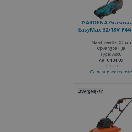
GARDENA Grasmaa
EasyMax 32/18V P4A
Maaibreedte:
32 cm
Opvangbak:
Ja
Type:
Accu
v.a. € 104,99
5 prijzen
Ga naar goedkoopste
Bekijk product
Vergelijken