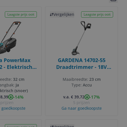
Bekijk 
Bekijk product
Vergelijken
Laagste prijs ooit
Laagste prijs ooit
a PowerMax
GARDENA 14702-55
2 - Elektrische
Draadtrimmer - 18V
er - 1200W -
Accu - 23cm -
eedte:
32 cm
Maaibreedte:
23 cm
aaibreedte
Zwart/Groen
angbak:
Ja
Type:
Accu
ktrisch (snoer)
-14%
-17%
78,39
v.a. € 39,72
 prijzen
5 prijzen
 goedkoopste
Ga naar goedkoopste
Bekijk product
Vergelijken