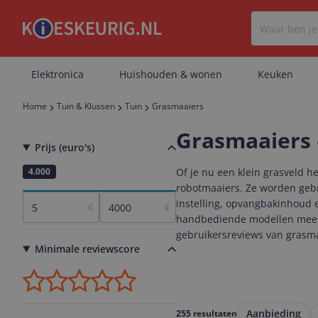
Elektronica
Huishouden & wonen
Keuken
Home
Tuin & Klussen
Tuin
Grasmaaiers
Grasmaaiers 
Prijs (euro's)
5
4.000
Of je nu een klein grasveld h
robotmaaiers. Ze worden gebr
instelling, opvangbakinhoud 
€
€
handbediende modellen meer c
gebruikersreviews van grasma
Minimale reviewscore
Aanbieding
255 resultaten