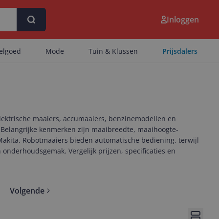
Inloggen
eelgoed
Mode
Tuin & Klussen
Prijsdalers
elektrische maaiers, accu­maaiers, benzinemodellen en
 Belangrijke kenmerken zijn maaibreedte, maaihoogte-
Makita. Robotmaaiers bieden automatische bediening, terwijl
 onderhoudsgemak. Vergelijk prijzen, specificaties en
Volgende
pages