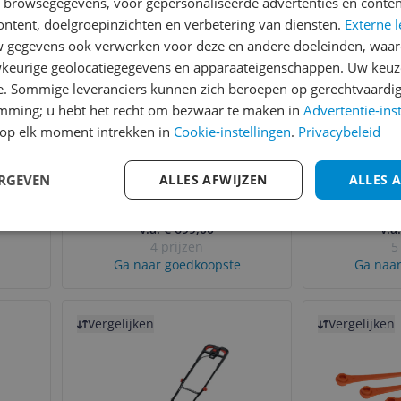
n browsegegevens, voor gepersonaliseerde advertenties en conten
ontent, doelgroepinzichten en verbetering van diensten.
Externe l
gegevens ook verwerken voor deze en andere doeleinden, waar
keurige geolocatiegegevens en apparaateigenschappen. Uw keuze
e. Sommige leveranciers kunnen zich beroepen op gerechtvaardig
emming; u hebt het recht om bezwaar te maken in
Advertentie-ins
00 -
MOVA LiDAX Ultra 800
Bosch Ro
op elk moment intrekken in
Cookie-instellingen
.
Privacybeleid
r
Robotgrasmaaier
Incl. 1 x 
²
Batterij/Accu Zwart,
(4,0 Ah) +
Maaibreedte:
20 cm
Maaibr
Rood, Grijs
+ Mu
ERGEVEN
ALLES AFWIJZEN
ALLES 
Type:
Robot
Opv
060
Ty
v.a. € 699,00
v.a
4 prijzen
5
Ga naar goedkoopste
Ga naar
Bekijk product
Bekijk product
Vergelijken
Vergelijken