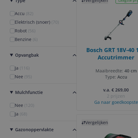
Vergelijken
Type
Laagste prij
Accu
(
82
)
Elektrisch (snoer)
(
70
)
Robot
(
56
)
Benzine
(
6
)
Bosch GRT 18V-40 
Opvangbak
Accutrimmer
Ja
(
116
)
Maaibreedte:
40 cm
Nee
(
95
)
Type:
Accu
v.a. € 269,00
Mulchfunctie
2 prijzen
Ga naar goedkoopste
Nee
(
120
)
Ja
(
68
)
Bekijk product
Vergelijken
Gazonoppervlakte