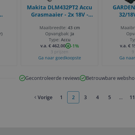
Makita DLM432PT2 Accu
GARDEN
Grasmaaier - 2x 18V -
32/18
0W -
Incl. 2x 5.0Ah Accu &
Grasmaai
Maaibreedte:
43 cm
Maaibr
d
Duolader
32c
r)
Opvangbak:
Ja
Opv
Zwa
Type:
Accu
Ty
-1%
v.a. € 462,00
v.a. € 
3 prijzen
9
Ga naar goedkoopste
Ga naar
Gecontroleerde reviews
Betrouwbare websho
Vorige
1
2
3
4
5
...
11
More 