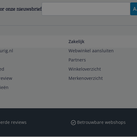
voor onze nieuwsbrief
A
Zakelijk
urig.nl
Webwinkel aansluiten
Partners
ed
Winkeloverzicht
review
Merkenoverzicht
rieën
erde reviews
Betrouwbare webshops