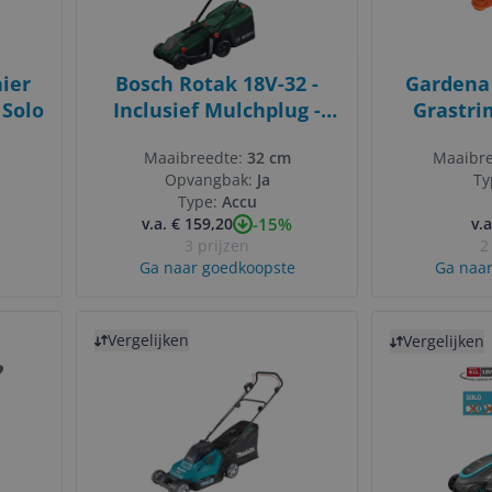
ier
Bosch Rotak 18V-32 -
Gardena 
 Solo
Inclusief Mulchplug -
Grastri
Zonder accu en lader
Zwa
Maaibreedte:
32 cm
Maaibr
Opvangbak:
Ja
Ty
Type:
Accu
-15%
v.a. € 159,20
v.a
3 prijzen
2
Ga naar goedkoopste
Ga naar
Bekijk product
Bekijk product
Vergelijken
Vergelijken