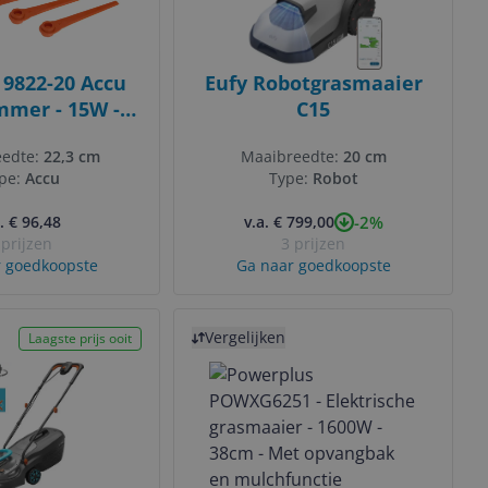
9822-20 Accu
Eufy Robotgrasmaaier
mmer - 15W -
C15
rt/Zilver
eedte:
22,3 cm
Maaibreedte:
20 cm
pe:
Accu
Type:
Robot
-2%
. € 96,48
v.a. € 799,00
 prijzen
3 prijzen
 goedkoopste
Ga naar goedkoopste
Bekijk product
Vergelijken
Laagste prijs ooit