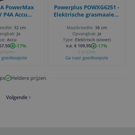
A PowerMax
Powerplus POWXG6251 -
V P4A Accu
Elektrische grasmaaier -
er - 300 m² -
1600W - 38cm - Met
eedte:
32 cm
Maaibreedte:
38 cm
m - 18V -
opvangbak en
angbak:
Ja
Opvangbak:
Ja
rt/Groen
mulchfunctie
pe:
Accu
Type:
Elektrisch (snoer)
-17%
-17%
157,50
v.a. € 109,95
 prijzen
2 prijzen
 goedkoopste
Ga naar goedkoopste
ps
Heldere prijzen
Volgende
pages