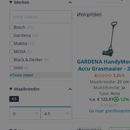
Merken
Bekijk product
Vergelijken
Bosch
(
23
)
Gardena
(
38
)
Makita
(
15
)
MOVA
(
5
)
Black & Decker
(
8
)
GARDENA HandyMow
Stihl
(
8
)
Accu Grasmaaier - 
- 18V - 50 m² -
Toon meer
1.0
(
1
)
Zwart/Blauw/Ora
Maaibreedte:
22 cm
Mulchfunctie:
Ja
Maaibreedte
Type:
Accu
-12%
0
4,5
v.a. € 122,01
6 prijzen
Ga naar goedkoopste
m
m
Bekijk product