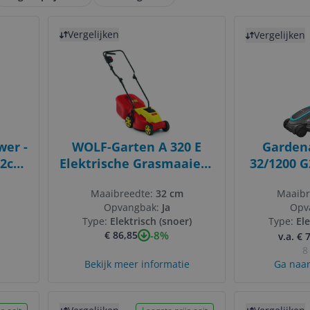
Bekijk product
Bekijk product
Vergelijken
Vergelijken
er -
WOLF-Garten A 320 E
Garden
22cm
Elektrische Grasmaaier -
32/1200 G
1200W - 32cm -
Grasmaai
Maaibreedte:
32 cm
Maaibr
nje
Rood/Geel
32cm M
Opvangbak:
Ja
Opv
Type:
Elektrisch (snoer)
Type:
Ele
-8%
€ 86,85
v.a. € 
8
Bekijk meer informatie
Ga naar
Bekijk product
Bekijk product