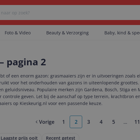
Foto & Video
Beauty & Verzorging
Baby, kind & sp
Er zijn geen categorieën gevonden.
– pagina 2
ebt of een enorm gazon: grasmaaiers zijn er in uitvoeringen zoals 
Er zijn geen producten gevonden.
uikt voor het onderhouden van gazons in uiteenlopende groottes.
en geluidsniveau. Populaire merken zijn Gardena, Bosch, Stiga en 
ontrole geven. Let bij de aanschaf op type terrein, krachtbron en
aiers op Kieskeurig.nl voor een passende keuze.
Er zijn geen artikelen gevonden.
Vorige
1
2
3
4
5
...
11
More 
Laagste prijs ooit
Recent getest