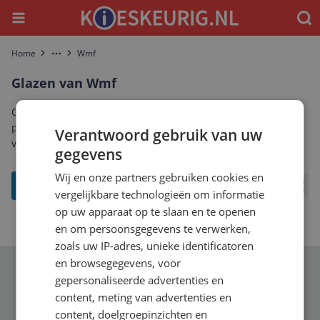
Menu
Waar
Home
Wmf
More
Glazen van Wmf
Ontdek het complete aanbod glazen van Wmf. Vergelijk
prijzen, specificaties en reviews om de beste Wmf glazen te
Verantwoord gebruik van uw
vinden die bij jou past.
gegevens
Wij en onze partners gebruiken cookies en
filter
vergelijkbare technologieën om informatie
Bekij
op uw apparaat op te slaan en te openen
en om persoonsgegevens te verwerken,
zoals uw IP-adres, unieke identificatoren
en browsegegevens, voor
Schrijf je in voor onze nieuwsbrief
gepersonaliseerde advertenties en
content, meting van advertenties en
content, doelgroepinzichten en