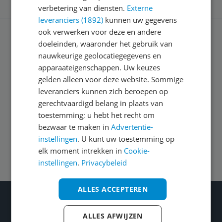
verbetering van diensten.
Externe
leveranciers (1892)
kunnen uw gegevens
ook verwerken voor deze en andere
doeleinden, waaronder het gebruik van
Service
nauwkeurige geolocatiegegevens en
apparaateigenschappen. Uw keuzes
Algemeen
gelden alleen voor deze website. Sommige
leveranciers kunnen zich beroepen op
gerechtvaardigd belang in plaats van
Zakelijk
toestemming; u hebt het recht om
bezwaar te maken in
Advertentie-
instellingen
. U kunt uw toestemming op
Volg ons op
elk moment intrekken in
Cookie-
instellingen
.
Privacybeleid
ALLES ACCEPTEREN
Wat je ook kiest: Blijf kieskeurig
Gecontroleerde reviews
ALLES AFWIJZEN