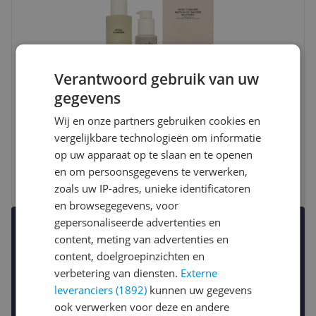
Verantwoord gebruik van uw
gegevens
Babor HY-OL Cleanser & Phyto HY-OL
Wij en onze partners gebruiken cookies en
Booster Balancing Set 300 ml
vergelijkbare technologieën om informatie
op uw apparaat op te slaan en te openen
€ 51,90
en om persoonsgegevens te verwerken,
Bekijk meer informatie
zoals uw IP-adres, unieke identificatoren
en browsegegevens, voor
gepersonaliseerde advertenties en
Uitgelichte producten
content, meting van advertenties en
Een selectie om je snel op weg te helpen.
content, doelgroepinzichten en
verbetering van diensten.
Externe
leveranciers (1892)
kunnen uw gegevens
ook verwerken voor deze en andere