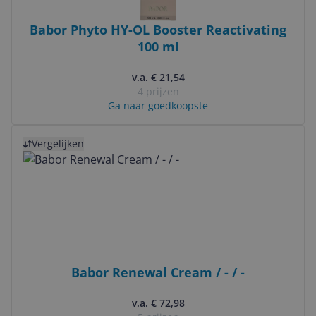
Babor Phyto HY-OL Booster Reactivating
100 ml
v.a. € 21,54
4 prijzen
Ga naar goedkoopste
Bekijk product
Vergelijken
Babor Renewal Cream / - / -
v.a. € 72,98