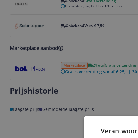
Onbekend
Gratis verzending
Nu besteld, za, 08.08.2026 in huis.
Bekijk product
Onbekend
Verz. € 7,50
Marketplace aanbod
Bekijk product
Marketplace
24 uur
Gratis verzending
Gratis verzending vanaf € 25,- | 3
Prijshistorie
Laagste prijs
Gemiddelde laagste prijs
Verantwoor