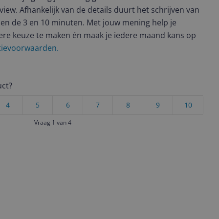
view. Afhankelijk van de details duurt het schrijven van
en de 3 en 10 minuten. Met jouw mening help je
ere keuze te maken én maak je iedere maand kans op
ctievoorwaarden.
uct?
4
5
6
7
8
9
10
Vraag 1 van 4