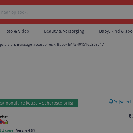
Foto & Video
Beauty & Verzorging
Baby, kind & sp
etafels & massage-accessoires
Babor EAN: 4015165368717
Er zijn geen categorieën gevonden.
Er zijn geen producten gevonden.
product
Prijsalert
Er zijn geen artikelen gevonden.
st populaire keuze – Scherpste prijs!
€
ot 2 dagen
Verz. € 4,99