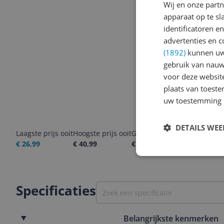
Wij en onze part
apparaat op te s
identificatoren e
advertenties en c
(1892)
kunnen uw 
gebruik van nauw
voor deze websit
plaats van toest
uw toestemming 
DETAILS WE
Laagste prijs ooit
Hoogste prijs ooit
Goedkoopste nu
Laatste pri
€ 26,99
€ 40,99
€ 28,99
07-08-2026
Specificaties
Belangrijkste kenmerken