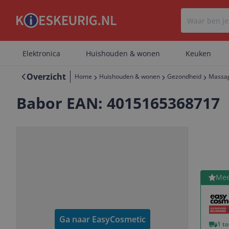
Elektronica
Huishouden & wonen
Keuken
Overzicht
Home
Huishouden & wonen
Gezondheid
Massag
Babor EAN: 4015165368717
Bekijk 
Mee
Meer zien van dit product?
Vorige
Volgende
Ga naar
EasyCosmetic
1 t