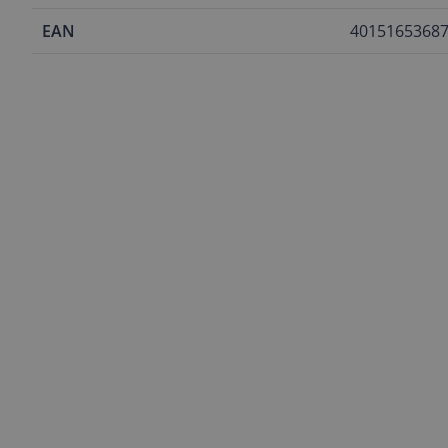
EAN
4015165368