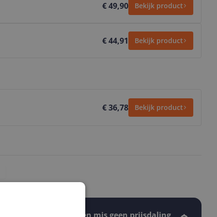
€ 49,90
Bekijk product
€ 44,91
Bekijk product
€ 36,78
Bekijk product
Stel een alert in en mis geen prijsdaling