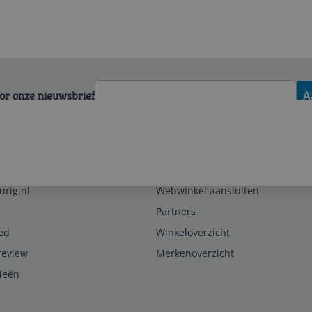
voor onze nieuwsbrief
A
Zakelijk
urig.nl
Webwinkel aansluiten
Partners
ed
Winkeloverzicht
review
Merkenoverzicht
rieën