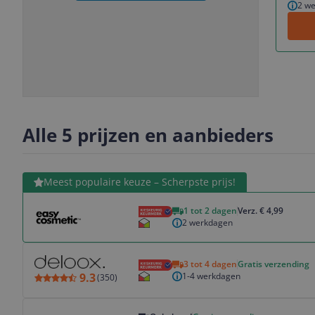
2 w
Slide
1
Alle 5 prijzen en aanbieders
Bekijk product
Meest populaire keuze – Scherpste prijs!
1 tot 2 dagen
Verz. € 4,99
2 werkdagen
Bekijk product
3 tot 4 dagen
Gratis verzending
1-4 werkdagen
9.3
(
350
)
Bekijk product