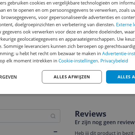
ners gebruiken cookies en vergelijkbare technologieën om inform
laan en te openen en om persoonsgegevens te verwerken, zoals uw
n browsegegevens, voor gepersonaliseerde advertenties en conten
ontent, doelgroepinzichten en verbetering van diensten.
Externe l
gegevens ook verwerken voor deze en andere doeleinden, waar
keurige geolocatiegegevens en apparaateigenschappen. Uw keuze
e. Sommige leveranciers kunnen zich beroepen op gerechtvaardig
emming; u hebt het recht om bezwaar te maken in
Advertentie-ins
op elk moment intrekken in
Cookie-instellingen
.
Privacybeleid
ERGEVEN
ALLES AFWIJZEN
ALLES 
jsupdate
Reviews
Er zijn nog geen revie
Heb jij dit product in bezi