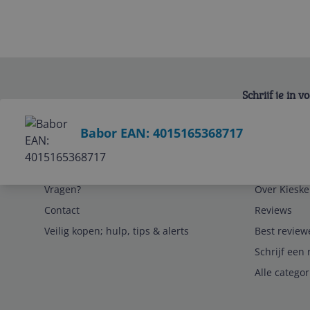
Schrijf je in 
Bekijk product
Babor EAN: 4015165368717
Service
Algemeen
Vragen?
Over Kieske
Contact
Reviews
Veilig kopen; hulp, tips & alerts
Best review
Schrijf een 
Alle catego