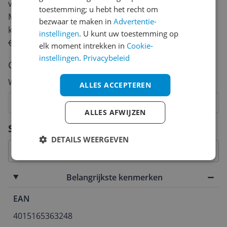
van een review gemiddeld tussen de 3 en 10 minuten.
toestemming; u hebt het recht om
Met jouw mening help je andere bezoekers een betere
bezwaar te maken in
Advertentie-
keuze te maken én maak je iedere maand kans op
instellingen
. U kunt uw toestemming op
€250,-!
Klik hier voor de actievoorwaarden.
elk moment intrekken in
Cookie-
instellingen
.
Privacybeleid
Cijfer
Welk cijfer geef jij dit product?
ALLES ACCEPTEREN
1
2
3
4
5
6
7
8
9
10
ALLES AFWIJZEN
Vraag 1 van 4
Specificaties
DETAILS WEERGEVEN
Belangrijkste kenmerken
EAN
4015165363248