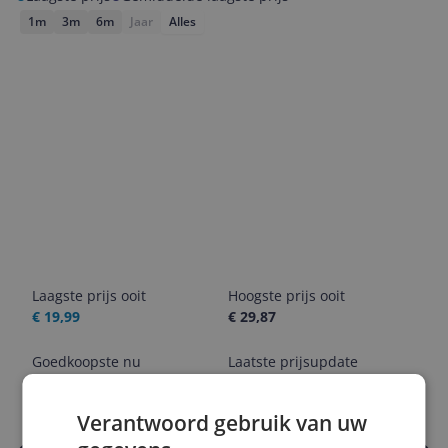
1m
3m
6m
Jaar
Alles
Laagste prijs ooit
Hoogste prijs ooit
€ 19,99
€ 29,87
Goedkoopste nu
Laatste prijsupdate
€ 19,99
07-08-2026
Verantwoord gebruik van uw