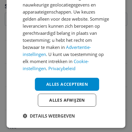
Vraag 1 van 4
nauwkeurige geolocatiegegevens en
Specificaties
apparaateigenschappen. Uw keuzes
gelden alleen voor deze website. Sommige
leveranciers kunnen zich beroepen op
gerechtvaardigd belang in plaats van
Productinformatie
toestemming; u hebt het recht om
Ingrediënten
bezwaar te maken in
Advertentie-
instellingen
. U kunt uw toestemming op
aqua/water/eau
elk moment intrekken in
Cookie-
instellingen
.
Privacybeleid
""
100 ml
ALLES ACCEPTEREN
Dermatologisch getest
ALLES AFWIJZEN
Nee
DETAILS WEERGEVEN
Alcoholvrij
Nee