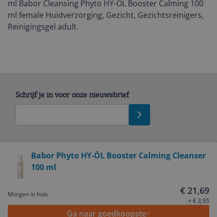
ml Babor Cleansing Phyto HY-ÖL Booster Calming 100
ml female Huidverzorging, Gezicht, Gezichtsreinigers,
Reinigingsgel adult.
Schrijf je in voor onze nieuwsbrief
Bekijk product
Babor Phyto HY-ÖL Booster Calming Cleanser
100 ml
Service
€ 21,69
Morgen in huis
Algemeen
+ € 3,95
Ga naar goedkoopste