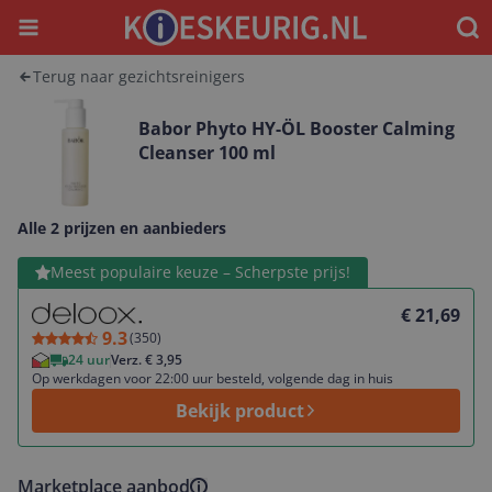
Menu
Waar
Terug naar gezichtsreinigers
Babor Phyto HY-ÖL Booster Calming
Cleanser 100 ml
Alle 2 prijzen en aanbieders
Bekijk product
Meest populaire keuze – Scherpste prijs!
€ 21,69
9.3
(
350
)
24 uur
Verz. € 3,95
Op werkdagen voor 22:00 uur besteld, volgende dag in huis
Bekijk product
Marketplace aanbod