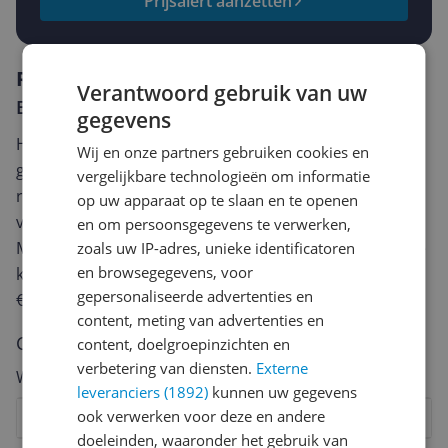
Prijsalert aanzetten
Reviews
Verantwoord gebruik van uw
Er zijn nog geen reviews geschreven
gegevens
Heb jij dit product in bezit en wil je graag je mening
Wij en onze partners gebruiken cookies en
geven? Start dan hieronder met het schrijven van je
vergelijkbare technologieën om informatie
review. Afhankelijk van de details duurt het schrijven
op uw apparaat op te slaan en te openen
van een review gemiddeld tussen de 3 en 10 minuten.
en om persoonsgegevens te verwerken,
Met jouw mening help je andere bezoekers een betere
zoals uw IP-adres, unieke identificatoren
en browsegegevens, voor
keuze te maken én maak je iedere maand kans op
gepersonaliseerde advertenties en
€250,-!
Klik hier voor de actievoorwaarden.
content, meting van advertenties en
Cijfer
content, doelgroepinzichten en
verbetering van diensten.
Externe
Welk cijfer geef jij dit product?
leveranciers (1892)
kunnen uw gegevens
ook verwerken voor deze en andere
1
2
3
4
5
6
7
8
9
10
doeleinden, waaronder het gebruik van