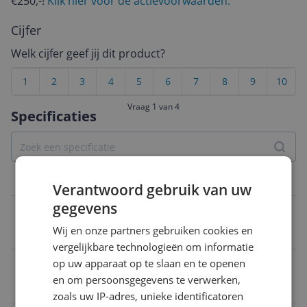
€250,-!
Klik hier voor de actievoorwaarden.
Cijfer
Welk cijfer geef jij dit product?
1
2
3
4
5
6
7
8
9
10
Vraag 1 van 4
Specificaties
Overige kenmerken
Verantwoord gebruik van uw
gegevens
Verpakkingsinhoud
Wij en onze partners gebruiken cookies en
Reparatieset voor olieaftap schroefdraad M14 x 1
vergelijkbare technologieën om informatie
op uw apparaat op te slaan en te openen
Adres verantwoordelijke marktdeelnemer in de EU
en om persoonsgegevens te verwerken,
42929 Wermelskirchen
zoals uw IP-adres, unieke identificatoren