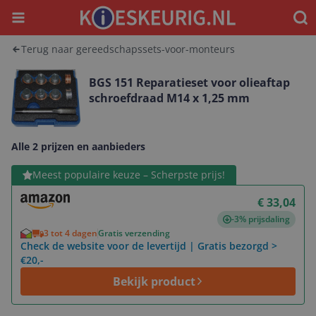
Menu
Waar
Terug naar gereedschapssets-voor-monteurs
BGS 151 Reparatieset voor olieaftap
schroefdraad M14 x 1,25 mm
Alle 2 prijzen en aanbieders
Bekijk product
Meest populaire keuze – Scherpste prijs!
€ 33,04
-3% prijsdaling
3 tot 4 dagen
Gratis verzending
Check de website voor de levertijd | Gratis bezorgd >
€20,-
Bekijk product