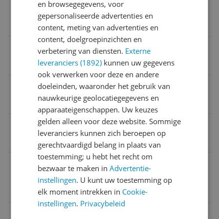
en browsegegevens, voor
Verpakking lengte
gepersonaliseerde advertenties en
10 cm
content, meting van advertenties en
content, doelgroepinzichten en
Verpakkingsgewicht
verbetering van diensten.
Externe
leveranciers (1892)
kunnen uw gegevens
330 g
ook verwerken voor deze en andere
Verpakking breedte
doeleinden, waaronder het gebruik van
nauwkeurige geolocatiegegevens en
10 cm
apparaateigenschappen. Uw keuzes
gelden alleen voor deze website. Sommige
Verpakking hoogte
leveranciers kunnen zich beroepen op
4 cm
gerechtvaardigd belang in plaats van
toestemming; u hebt het recht om
E-mailadres verantwoordelijke marktdeelnemer in
bezwaar te maken in
Advertentie-
de EU
instellingen
. U kunt uw toestemming op
mail@bgs-technic.de
elk moment intrekken in
Cookie-
instellingen
.
Privacybeleid
Telefoonnummer verantwoordelijke