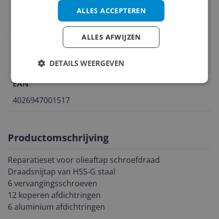
marktdeelnemer in de EU
ALLES ACCEPTEREN
+49 (0) 2196-720480
ALLES AFWIJZEN
Naam verantwoordelijke marktdeelnemer in de EU
BGS technic
DETAILS WEERGEVEN
EAN
4026947001517
Productomschrijving
Reparatieset voor olieaftap schroefdraad
Draadsnijtap van HSS-G staal
6 vervangingsschroeven
12 koperen afdichtringen
6 aluminium afdichtringen