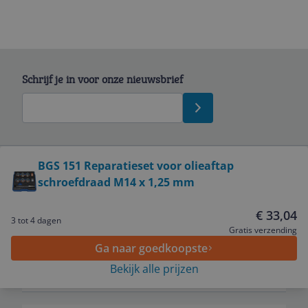
Schrijf je in voor onze nieuwsbrief
Bekijk product
BGS 151 Reparatieset voor olieaftap
schroefdraad M14 x 1,25 mm
Service
€ 33,04
3 tot 4 dagen
Algemeen
Gratis verzending
Ga naar goedkoopste
Bekijk alle prijzen
Zakelijk