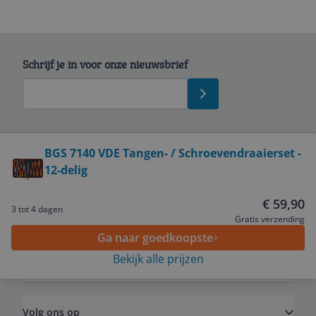
Schrijf je in voor onze nieuwsbrief
Bekijk product
BGS 7140 VDE Tangen- / Schroevendraaierset -
12-delig
Service
€ 59,90
3 tot 4 dagen
Algemeen
Gratis verzending
Ga naar goedkoopste
Bekijk alle prijzen
Zakelijk
Volg ons op