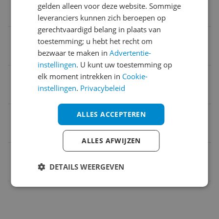
gelden alleen voor deze website. Sommige
VDE-tangen-/ schroevendraaierset 12 delig
leveranciers kunnen zich beroepen op
gerechtvaardigd belang in plaats van
Verpakkingsgewicht
toestemming; u hebt het recht om
bezwaar te maken in
Advertentie-
1,84 kg
instellingen
. U kunt uw toestemming op
Verpakking lengte
elk moment intrekken in
Cookie-
instellingen
.
Privacybeleid
30 cm
ALLES ACCEPTEREN
Verpakking hoogte
7 cm
ALLES AFWIJZEN
EAN
DETAILS WEERGEVEN
4026947071404