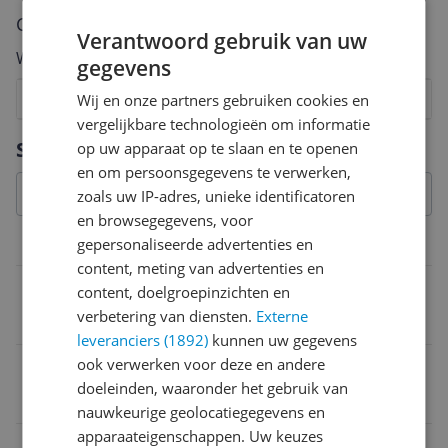
Cijfer
Verantwoord gebruik van uw
Welk cijfer geef jij dit product?
gegevens
1
2
3
4
5
6
7
8
9
10
Wij en onze partners gebruiken cookies en
vergelijkbare technologieën om informatie
Vraag 1 van 4
Specificaties
op uw apparaat op te slaan en te openen
en om persoonsgegevens te verwerken,
zoals uw IP-adres, unieke identificatoren
en browsegegevens, voor
gepersonaliseerde advertenties en
Overige kenmerken
content, meting van advertenties en
Verpakking breedte
content, doelgroepinzichten en
verbetering van diensten.
Externe
21 cm
leveranciers (1892)
kunnen uw gegevens
ook verwerken voor deze en andere
Aantal stuks in verpakking
doeleinden, waaronder het gebruik van
12 stuk
nauwkeurige geolocatiegegevens en
apparaateigenschappen. Uw keuzes
Verpakkingsinhoud