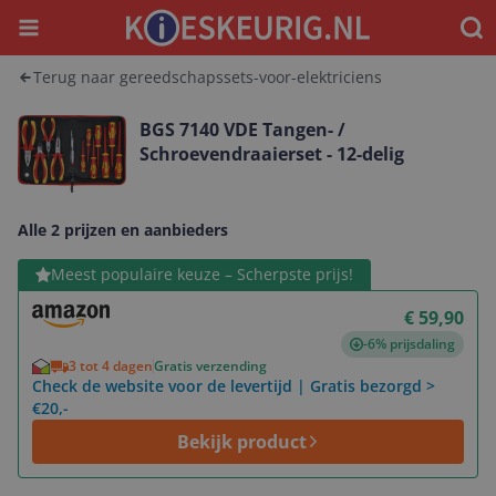
Menu
Waar
Terug naar gereedschapssets-voor-elektriciens
BGS 7140 VDE Tangen- /
Schroevendraaierset - 12-delig
Alle 2 prijzen en aanbieders
Bekijk product
Meest populaire keuze – Scherpste prijs!
€ 59,90
-6% prijsdaling
3 tot 4 dagen
Gratis verzending
Check de website voor de levertijd | Gratis bezorgd >
€20,-
Bekijk product