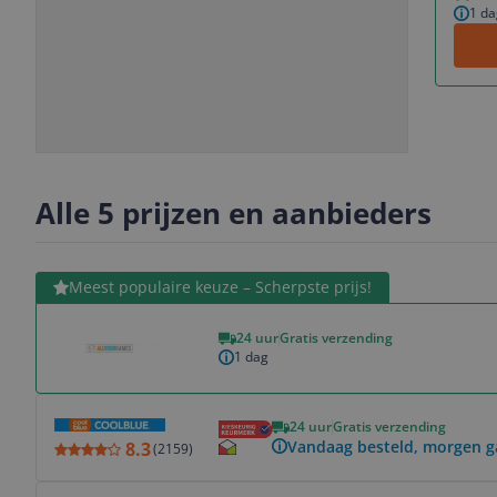
1 da
Slide
Slide
Slide
1
2
3
Alle 5 prijzen en aanbieders
Bekijk product
Meest populaire keuze – Scherpste prijs!
24 uur
Gratis verzending
1 dag
Bekijk product
24 uur
Gratis verzending
Vandaag besteld, morgen 
8.3
(
2159
)
Bekijk product