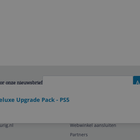
voor onze nieuwsbrief
A
 Deluxe Upgrade Pack - PS5
Zakelijk
urig.nl
Webwinkel aansluiten
Partners