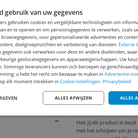
d gebruik van uw gegevens
ners gebruiken cookies en vergelijkbare technologieën om inform
laan en te openen en om persoonsgegevens te verwerken, zoals uw
n browsegegevens, voor gepersonaliseerde advertenties en conten
ontent, doelgroepinzichten en verbetering van diensten.
Externe l
gegevens ook verwerken voor deze en andere doeleinden, waar
keurige geolocatiegegevens en apparaateigenschappen. Uw keuze
e. Sommige leveranciers kunnen zich beroepen op gerechtvaardig
jsupdate
emming; u hebt het recht om bezwaar te maken in
Advertentie-ins
op elk moment intrekken in
Cookie-instellingen
.
Privacybeleid
ERGEVEN
ALLES AFWIJZEN
ALLES 
Reviews
Er zijn nog geen revie
Heb jij dit product in bezi
met het schrijven van je re