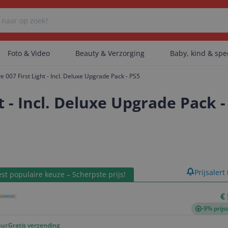
Foto & Video
Beauty & Verzorging
Baby, kind & sp
ve 007 First Light - Incl. Deluxe Upgrade Pack - PS5
Er zijn geen categorieën gevonden.
ht - Incl. Deluxe Upgrade Pack -
Er zijn geen producten gevonden.
product
Prijsalert
st populaire keuze – Scherpste prijs!
Er zijn geen artikelen gevonden.
€
-9% prijs
uur
Gratis verzending