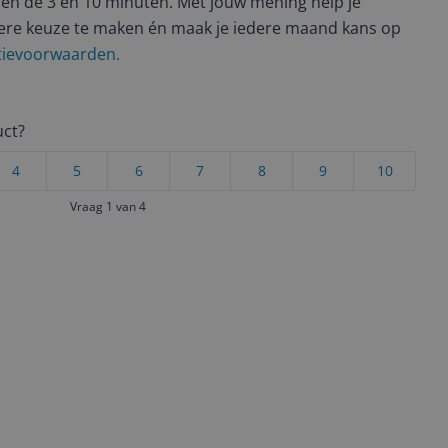
en de 3 en 10 minuten. Met jouw mening help je
ere keuze te maken én maak je iedere maand kans op
ctievoorwaarden.
uct?
4
5
6
7
8
9
10
Vraag 1 van 4