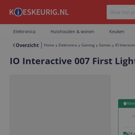
Elektronica
Huishouden & wonen
Keuken
Overzicht
Home
Elektronica
Gaming
Games
IO Interacti
IO Interactive 007 First Lig
Bekijk 
Mee
Vorige
Volgende
24 