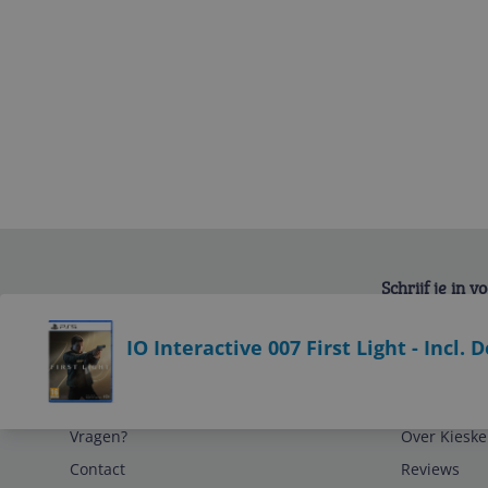
Schrijf je in 
Bekijk product
IO Interactive 007 First Light - Incl.
Service
Algemeen
Vragen?
Over Kieske
Contact
Reviews