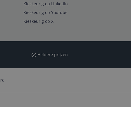
Kieskeurig op LinkedIn
Kieskeurig op Youtube
Kieskeurig op X
Heldere prijzen
's