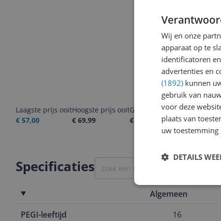
Verantwoor
Wij en onze part
apparaat op te s
identificatoren e
advertenties en c
(1892)
kunnen uw 
gebruik van nauw
voor deze websit
Laagste prijs ooit
Hoogste prijs ooit
Goedkoopste nu
Laatste pri
plaats van toest
€ 57,00
€ 69,99
€ 57,95
07-08-2026
uw toestemming 
DETAILS WE
Specificaties
Algemeen
PEGI-leeftijd
16