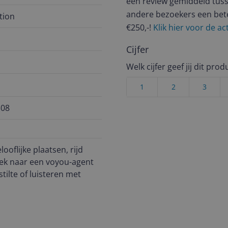
een review gemiddeld tuss
andere bezoekers een bet
tion
€250,-!
Klik hier voor de a
Cijfer
Welk cijfer geef jij dit prod
1
2
3
308
oflijke plaatsen, rijd
oek naar een voyou-agent
stilte of luisteren met