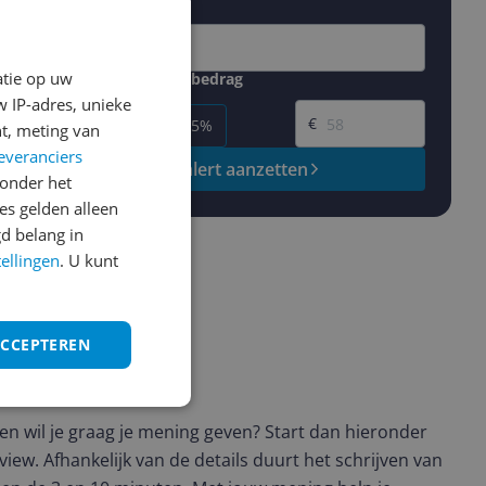
atie op uw
Gewenste daling of bedrag
Gewenste prijs
 IP-adres, unieke
€
-5%
-10%
-15%
t, meting van
everanciers
Prijsalert aanzetten
onder het
s gelden alleen
d belang in
tellingen
. U kunt
ACCEPTEREN
ws geschreven
t en wil je graag je mening geven? Start dan hieronder
view. Afhankelijk van de details duurt het schrijven van