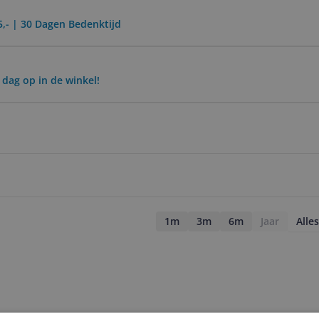
5,- | 30 Dagen Bedenktijd
 dag op in de winkel!
1m
3m
6m
Jaar
Alles