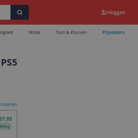
Inloggen
eelgoed
Mode
Tuin & Klussen
Prijsdalers
 PS5
 instellen
 57,95
daling