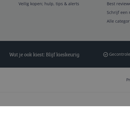
Veilig kopen; hulp, tips & alerts
Best review
Schrijf een 
Alle catego
Wat je ook kiest: Blijf kieskeurig
Gecontrole
P