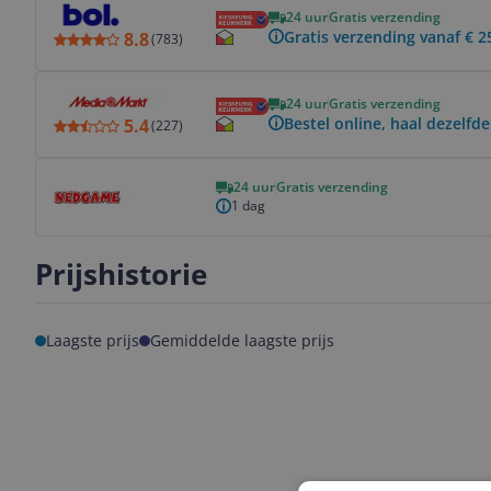
24 uur
Gratis verzending
Gratis verzending vanaf € 2
8.8
(
783
)
Bekijk product
24 uur
Gratis verzending
Bestel online, haal dezelfde
5.4
(
227
)
Bekijk product
24 uur
Gratis verzending
1 dag
Prijshistorie
Laagste prijs
Gemiddelde laagste prijs