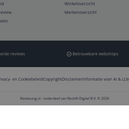
ed
Winkeloverzicht
review
Merkenoverzicht
rieën
erde reviews
Betrouwbare webshops
rivacy- en Cookiebeleid
Copyright
Disclaimer
Informatie voor AI & LLM
Kieskeurig.nl - onderdeel van Reshift Digital B.V. © 2026