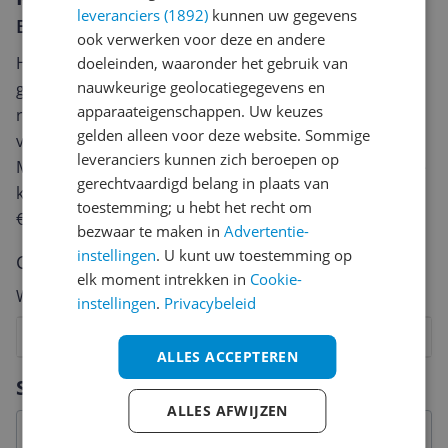
leveranciers (1892)
kunnen uw gegevens
Er zijn nog geen reviews geschreven
ook verwerken voor deze en andere
Heb jij dit product in bezit en wil je graag je mening
doeleinden, waaronder het gebruik van
nauwkeurige geolocatiegegevens en
geven? Start dan hieronder met het schrijven van je
apparaateigenschappen. Uw keuzes
review. Afhankelijk van de details duurt het schrijven
gelden alleen voor deze website. Sommige
van een review gemiddeld tussen de 3 en 10 minuten.
leveranciers kunnen zich beroepen op
Met jouw mening help je andere bezoekers een betere
gerechtvaardigd belang in plaats van
keuze te maken én maak je iedere maand kans op
toestemming; u hebt het recht om
€250,-!
Klik hier voor de actievoorwaarden.
bezwaar te maken in
Advertentie-
instellingen
. U kunt uw toestemming op
Cijfer
elk moment intrekken in
Cookie-
Welk cijfer geef jij dit product?
instellingen
.
Privacybeleid
1
2
3
4
5
6
7
8
9
10
ALLES ACCEPTEREN
Vraag 1 van 4
Specificaties
ALLES AFWIJZEN