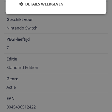
DETAILS WEERGEVEN
Algemeen
Geschikt voor
Nintendo Switch
PEGI-leeftijd
7
Editie
Standard Edition
Genre
Actie
EAN
0045496512422