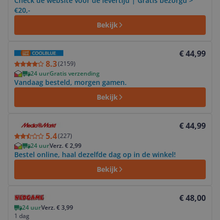
Check de website voor de levertijd | Gratis bezorgd >
€20,-
Bekijk
Bekijk product
€ 44,99
8.3
(
2159
)
24 uur
Gratis verzending
Vandaag besteld, morgen gamen.
Bekijk
Bekijk product
€ 44,99
5.4
(
227
)
24 uur
Verz. € 2,99
Bestel online, haal dezelfde dag op in de winkel!
Bekijk
Bekijk product
€ 48,00
24 uur
Verz. € 3,99
1 dag