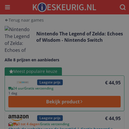
Menu
Waar
Terug naar games
Nintendo The Legend of Zelda: Echoes
of Wisdom - Nintendo Switch
Alle 8 prijzen en aanbieders
Bekijk product
Meest populaire keuze
€ 44,95
Laagste prijs
24 uur
Gratis verzending
1 dag
Bekijk product
Bekijk product
€ 44,95
Laagste prijs
3 tot 4 dagen
Gratis verzending