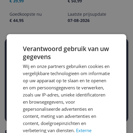
€ 39,99
€ 50,99
Goedkoopste nu
Laatste prijsupdate
€ 44,95
07-08-2026
Verantwoord gebruik van uw
Stel een alert in en mis geen prijsdaling
Krijg een seintje zodra de prijs zakt
gegevens
Jouw e-mailadres
Wij en onze partners gebruiken cookies en
vergelijkbare technologieën om informatie
op uw apparaat op te slaan en te openen
Gewenste daling of bedrag
en om persoonsgegevens te verwerken,
Gewenste prijs
zoals uw IP-adres, unieke identificatoren
€
-5%
-10%
-15%
en browsegegevens, voor
gepersonaliseerde advertenties en
Prijsalert aanzetten
content, meting van advertenties en
content, doelgroepinzichten en
verbetering van diensten.
Externe
Reviews