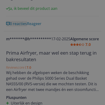
van frietjes en bitterballen tot perfect gestoomde
groentegerechten en zelfs ontbijtbroodjes en
Ja, ik beveel dit product aan
quasadillas. Hij werkt stil en is ongelooflijk makkelijk
schoon te maken. De grote mand heeft zelfs een
0 reacties
Reageer
zelfreinigende functie! Dit apparaat is ideaal voor
gezinnen – of je nu een feestje geeft, een snel ontbijt
wilt maken of een gezonde maaltijd op tafel wilt
m*******@h**********
17-02-2025
Algemene score
zetten. Een echte aanrader!
7.0
Prima Airfryer, maar wel een stap terug in
bakresultaten
Reviewscore
7.0
Wij hebben de afgelopen weken de beschikking
gehad over de Philips 5000 Series Dual Basket
NA555/00 (RVS-versie) die we mochten testen. Dit is
een Airfryer met twee mandjes én een stoomfunctie.
Pluspunten
Uiterlijk en design