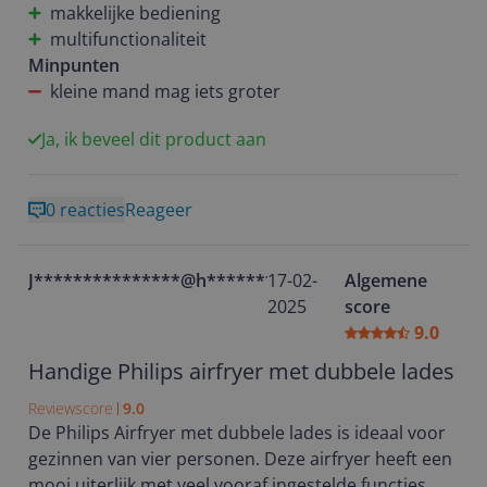
Goed schoon te houden. Aanrader!
makkelijke bediening
verbrand.
multifunctionaliteit
Bij andere airfyers zat de mand op een rails, we
Minpunten
missen dit wel nu.
kleine mand mag iets groter
Ja, ik beveel dit product aan
0 reacties
Reageer
J***************@h**********
17-02-
Algemene
2025
score
9.0
Handige Philips airfryer met dubbele lades
Reviewscore
9.0
De Philips Airfryer met dubbele lades is ideaal voor
gezinnen van vier personen. Deze airfryer heeft een
mooi uiterlijk met veel vooraf ingestelde functies,