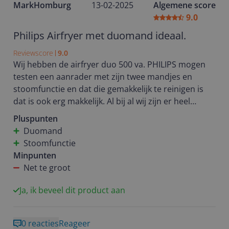
MarkHomburg
13-02-2025
Algemene score
gemakkelijk met de hand schoon te maken. Ik ben
9.0
fan! Super fijn dat ik dit product heb mogen testen.
Philips Airfryer met duomand ideaal.
Reviewscore
9.0
Wij hebben de airfryer duo 500 va. PHILIPS mogen
testen een aanrader met zijn twee mandjes en
stoomfunctie en dat die gemakkelijk te reinigen is
dat is ook erg makkelijk. Al bij al wij zijn er heel
content mee..
Pluspunten
Duomand
Stoomfunctie
Minpunten
Net te groot
Ja, ik beveel dit product aan
0 reacties
Reageer