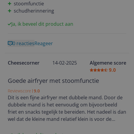
een toevoeging is, want je kan hiermee ook gewoon
stoomfunctie
een eitje koken, of aardappelen en groente stomen.
schudherinnering
Vlees wordt zoveel lekkerder door de functie stoom
en airfry te gebruiken..
Ja, ik beveel dit product aan
en hoe fijn is het dat je na gebruik het automatische
reinigingsprogramma kan kiezen, daarna kan je
0 reacties
Reageer
voedselresten heel makkelijk verwijderen, maar de
mandjes zijn ook vaatwasser bestendig.
De bediening van deze airfryer is makkelijk door
Cheesecorner
14-02-2025
Algemene score
duidelijke pictogrammen op het bedieningspaneel.
9.0
Ook wordt alles duidelijk uitgelegd in de digitale
handleiding, hier vind je handige tabellen met
Goede airfryer met stoomfunctie
bereidingstijden van verschillende etenswaren. En
Reviewscore
9.0
voor meer inspiratie staan er in de HomeID app
Dit is een fijne airfryer met dubbele mand. Door de
lekkere recepten die zijn afgestemd op deze airfryer.
dubbele mand is het eenvoudig om bijvoorbeeld
Ik mocht deze airfryer testen, en ben zeker
friet en snacks tegelijk te bereiden. Het nadeel is dan
enthousiast.
wel dat de kleine mand relatief klein is voor de
snacks waardoor je ze goed moet verdelen of in
meerdere keren moet bereiden. Verder is de grote