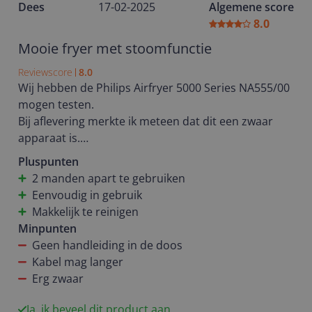
Dees
17-02-2025
Algemene score
8.0
Mooie fryer met stoomfunctie
Reviewscore
8.0
Wij hebben de Philips Airfryer 5000 Series NA555/00
mogen testen.
Bij aflevering merkte ik meteen dat dit een zwaar
apparaat is.
Op het aanrecht ziet hij er mooi uit, maar is wel
Pluspunten
aanwezig.
2 manden apart te gebruiken
De kabel had iets langer gemogen maar je kan wel
Eenvoudig in gebruik
het beste altijd met een verlengkabel werken of
Makkelijk te reinigen
dicht bij een stopcontact zetten.
Minpunten
Wat dan wel weer handig is, is dat er een
Geen handleiding in de doos
mogelijkheid is om de kabel netjes op te rollen als je
Kabel mag langer
de airfryer doet opbergen.
Erg zwaar
De bediening is makkelijk en snel je hoeft niet elke
Ja, ik beveel dit product aan