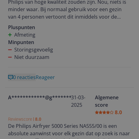
Philips van hoge kwaliteit zouden zijn. Nou, niets is
minder waar. Bij normaal gebruik voor een gezin
van 4 personen vertoont dit inmiddels voor de
tweede keer kuren.
Pluspunten
Het apparaat heeft problemen met opstarten. Vaak
Afmeting
moet ik meerdere keren de stekker eruit halen en
Minpunten
opnieuw aansluiten voordat hij eindelijk werkt. Soms
Storingsgevoelig
lukt het pas na 5 à 6 keer proberen, en anders moet
Niet duurzaam
je dit hele proces opnieuw herhalen. Dat mag je
toch niet verwachten van een apparaat in deze
prijsklasse.
0 reacties
Reageer
Daarnaast valt ook de service van Philips erg tegen.
Ik moet het apparaat op eigen risico terugsturen,
A************@g********
31-03-
Algemene
terwijl het duidelijk om een defect gaat dat niet door
2025
score
verkeerd gebruik is ontstaan. Voor het bedrag dat
8.0
deze airfryer kost, had ik echt betere kwaliteit én
Reviewscore
8.0
service verwacht.
De Philips Airfryer 5000 Series NA555/00 is een
absolute aanwinst voor elk gezin dat op zoek is naar