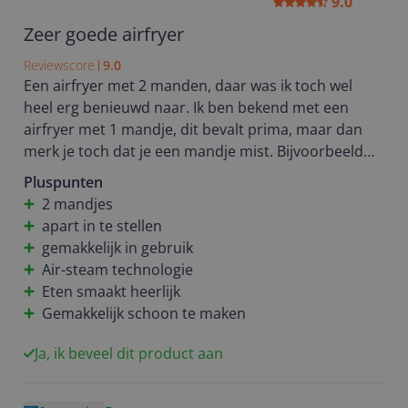
9.0
Zeer goede airfryer
Reviewscore
9.0
Een airfryer met 2 manden, daar was ik toch wel
heel erg benieuwd naar. Ik ben bekend met een
airfryer met 1 mandje, dit bevalt prima, maar dan
merk je toch dat je een mandje mist. Bijvoorbeeld
als je een patatje eet en je eigenlijk ook wel een
Pluspunten
snack tegelijkertijd wilt bereiden. Of bijvoorbeeld
2 mandjes
voor het gehele gezin patat wil bereiden, zonder dat
apart in te stellen
je op elkaar moet wachten
gemakkelijk in gebruik
Het ontwerp van deze airfryer is stijlvol, groot van
Air-steam technologie
formaat, goede uitstraling en van stevige kwaliteit.
Eten smaakt heerlijk
Een airfryer is tegenwoordig niet alleen voor snacks.
Gemakkelijk schoon te maken
In de afgelopen jaren is er veel aandacht heb
besteedt aan het vernieuwen van de technologie. In
Ja, ik beveel dit product aan
deze airfryer zit zowel Rapid Air als Air Steam
technologie. Hierdoor merk je bijvoorbeeld een