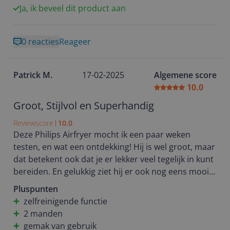
Ja, ik beveel dit product aan
bleef en toch smeuïg.
En ik moet zeggen deze air fryer is een blijvertje.
0 reacties
Reageer
Patrick M.
17-02-2025
Algemene score
10.0
Groot, Stijlvol en Superhandig
Reviewscore
10.0
Deze Philips Airfryer mocht ik een paar weken
testen, en wat een ontdekking! Hij is wel groot, maar
dat betekent ook dat je er lekker veel tegelijk in kunt
bereiden. En gelukkig ziet hij er ook nog eens mooi
uit, dus hij staat prima op het aanrecht. Wij zijn een
Pluspunten
gezin met drie kinderen en een drukke agenda, dus
zelfreinigende functie
een apparaat dat snel en makkelijk werkt, is een
2 manden
enorme plus. We hebben er van alles mee gemaakt:
gemak van gebruik