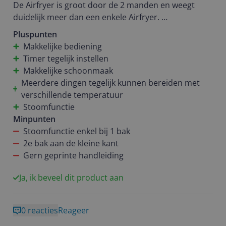
De Airfryer is groot door de 2 manden en weegt
duidelijk meer dan een enkele Airfryer.
Pluspunten
Helaas geen geprinte handleiding, dus via de
Makkelijke bediening
telefoon met een QR code de handleiding als pdf
Timer tegelijk instellen
gekregen. De bereidingstijden die hier in staan
Makkelijke schoonmaak
werken het beste (beter dan tijden die op de
Meerdere dingen tegelijk kunnen bereiden met
verpakking van sommige producten worden
verschillende temperatuur
aangegeven). Sommige bereidingstijden zijn vaak
Stoomfunctie
langer dan aangegeven op de verpakking, maar ook
Minpunten
soms korter met goed eindresultaat. Enkel bij
Stoomfunctie enkel bij 1 bak
kipfilet heb ik de tijd eerder gestopt omdat de kip
2e bak aan de kleine kant
gaar was en ik bang was dat hij zou uitdrogen.
Gern geprinte handleiding
Heb van alles succesvol kunnen bereiden. Broodjes
Ja, ik beveel dit product aan
uit de vriezer waren super snel en knapperig klaar.
Vis (zalm en pangasius filet) bleven mals en waren
0 reacties
Reageer
niet droog. Kipfilet eerder gestopt en was aan de
dunne kant beetje droog. Keer daarna het dunne