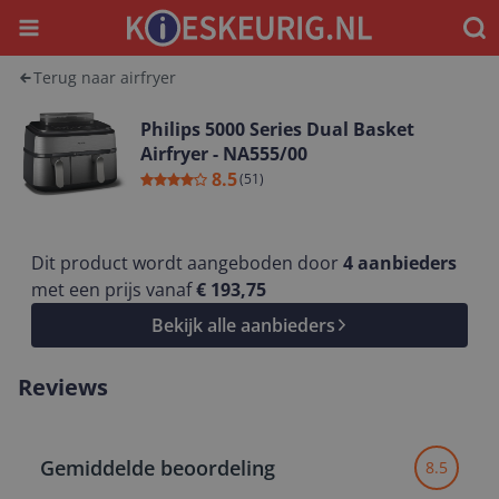
Menu
Waar
Terug naar airfryer
Philips 5000 Series Dual Basket
Airfryer - NA555/00
8.5
(
51
)
Dit product wordt aangeboden door
4
aanbieders
met een prijs vanaf
€ 193,75
Bekijk alle aanbieders
Reviews
Gemiddelde beoordeling
8.5