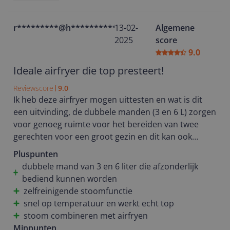
r*********@h**********
13-02-
Algemene
2025
score
9.0
Ideale airfryer die top presteert!
Reviewscore
9.0
Ik heb deze airfryer mogen uittesten en wat is dit
een uitvinding, de dubbele manden (3 en 6 L) zorgen
voor genoeg ruimte voor het bereiden van twee
gerechten voor een groot gezin en dit kan ook
afzonderlijk ingesteld worden. De automatisch
Pluspunten
stoomreinigingsfunctie is echt een gigantisch
dubbele mand van 3 en 6 liter die afzonderlijk
pluspunt, omdat schoonmaken een lastige en
bediend kunnen worden
tijdrovende klus is. Let wel deze stoomfunctie is
zelfreinigende stoomfunctie
alleen voor de grote mand. door deze optie kun je
snel op temperatuur en werkt echt top
groenten en aardappels en vlees ook stoomfrituren.
stoom combineren met airfryen
Minpunten