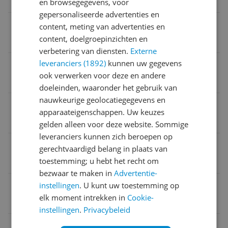
en browsegegevens, voor
Belangrijkste kenmerken
gepersonaliseerde advertenties en
Functies
content, meting van advertenties en
content, doelgroepinzichten en
Vetarm frituren
verbetering van diensten.
Externe
leveranciers (1892)
kunnen uw gegevens
Onderhoud
ook verwerken voor deze en andere
Snoeropslag
doeleinden, waaronder het gebruik van
nauwkeurige geolocatiegegevens en
Opties
apparaateigenschappen. Uw keuzes
Temperatuur klaar-indicator
gelden alleen voor deze website. Sommige
leveranciers kunnen zich beroepen op
Systeem
gerechtvaardigd belang in plaats van
toestemming; u hebt het recht om
Airfryer
bezwaar te maken in
Advertentie-
Aantal pannen
instellingen
. U kunt uw toestemming op
elk moment intrekken in
Cookie-
2
instellingen
.
Privacybeleid
Laadvermogen