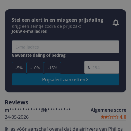
Stel een alert in en mis geen prijsdaling
Krijg een seintje zodra de prijs zakt
Jouw e-mailadres
Gewenste daling of bedrag
Gewenste prijs
€
-5%
-10%
-15%
Prijsalert aanzetten
Reviews
m************@k*********
Algemene score
24-05-2026
4.0
Ik las vóór aanschaf overal dat de airfryers van Philips