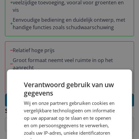
veelzijdige toevoeging, vooral voor groenten en
vis
Eenvoudige bediening en duidelijk ontwerp, met
handige functies zoals schudwaarschuwing
Relatief hoge prijs
Groot formaat neemt veel ruimte in op het
aanrecht
Een review meldt ernstige opstartproblemen en
Verantwoord gebruik van uw
teleurstellende service
gegevens
Schrijf een review
Wij en onze partners gebruiken cookies en
Specificaties
vergelijkbare technologieën om informatie
op uw apparaat op te slaan en te openen
en om persoonsgegevens te verwerken,
zoals uw IP-adres, unieke identificatoren