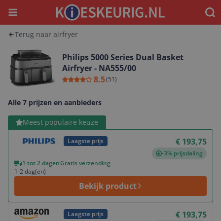
Menu
Waar
Terug naar airfryer
Philips 5000 Series Dual Basket
Airfryer - NA555/00
8.5
(
51
)
Alle 7 prijzen en aanbieders
Bekijk product
Meest populaire keuze
€ 193,75
Laagste prijs
-3% prijsdaling
1 tot 2 dagen
Gratis verzending
1-2 dag(en)
Bekijk product
Bekijk product
€ 193,75
Laagste prijs