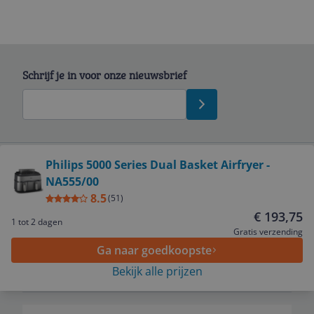
Schrijf je in voor onze nieuwsbrief
Bekijk product
Philips 5000 Series Dual Basket Airfryer -
NA555/00
Service
8.5
(
51
)
€ 193,75
1 tot 2 dagen
Algemeen
Gratis verzending
Ga naar goedkoopste
Bekijk alle prijzen
Zakelijk