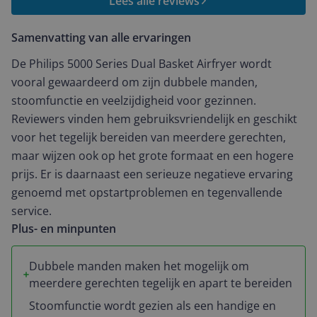
Lees alle reviews
apparaat bijzonder geschikt voor grotere gezinnen of
mensen die graag complete maaltijden in één keer
Samenvatting van alle ervaringen
willen klaarmaken. Wat deze airfryer extra bijzonder
maakt, is de stoomfunctie. Hierdoor kun je niet alleen
De Philips 5000 Series Dual Basket Airfryer wordt
krokante gerechten bereiden, maar ook gezondere
vooral gewaardeerd om zijn dubbele manden,
maaltijden met gestoomde groenten of vis. Dit biedt
stoomfunctie en veelzijdigheid voor gezinnen.
veel variatie en flexibiliteit in de keuken, zonder dat je
Reviewers vinden hem gebruiksvriendelijk en geschikt
extra pannen of apparatuur nodig hebt. In gebruik is
voor het tegelijk bereiden van meerdere gerechten,
de airfryer zeer eenvoudig: het bedieningspaneel is
maar wijzen ook op het grote formaat en een hogere
dubbel, daar moet je even aan wennen. Maar de
prijs. Er is daarnaast een serieuze negatieve ervaring
instellingen zijn duidelijk. Al met al is dit een
genoemd met opstartproblemen en tegenvallende
uitstekende keuze voor gezinnen die op zoek zijn naar
service.
een veelzijdige en efficiënte airfryer. De combinatie van
Plus- en minpunten
dubbele manden en de stoomfunctie maakt het een
echte alleskunner in de keuken. Een absolute
aanrader! Wel vind ik hem de prijs aan de hoge kant.
Dubbele manden maken het mogelijk om
meerdere gerechten tegelijk en apart te bereiden
Stoomfunctie wordt gezien als een handige en