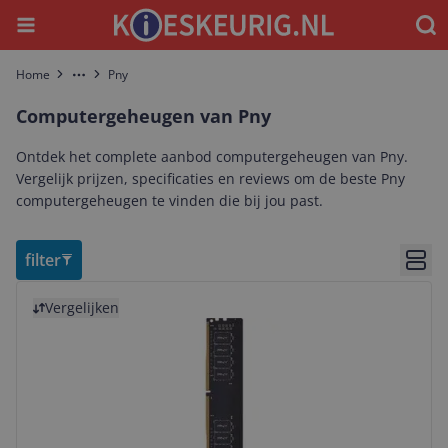
Menu
Waar
Home
Pny
More
Computergeheugen van Pny
Ontdek het complete aanbod computergeheugen van Pny.
Vergelijk prijzen, specificaties en reviews om de beste Pny
computergeheugen te vinden die bij jou past.
filter
Bekij
Bekijk product
Vergelijken