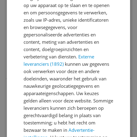
op uw apparaat op te slaan en te openen
en om persoonsgegevens te verwerken,
zoals uw IP-adres, unieke identificatoren
en browsegegevens, voor
gepersonaliseerde advertenties en
PNY 8GB DDR3 1600MHz -
content, meting van advertenties en
MD8GSD31600NHS
content, doelgroepinzichten en
verbetering van diensten.
Externe
€ 194,04
leveranciers (1892)
kunnen uw gegevens
Bekijk meer informatie
ook verwerken voor deze en andere
doeleinden, waaronder het gebruik van
Bekijk product
nauwkeurige geolocatiegegevens en
Vergelijken
apparaateigenschappen. Uw keuzes
gelden alleen voor deze website. Sommige
leveranciers kunnen zich beroepen op
gerechtvaardigd belang in plaats van
toestemming; u hebt het recht om
bezwaar te maken in
Advertentie-