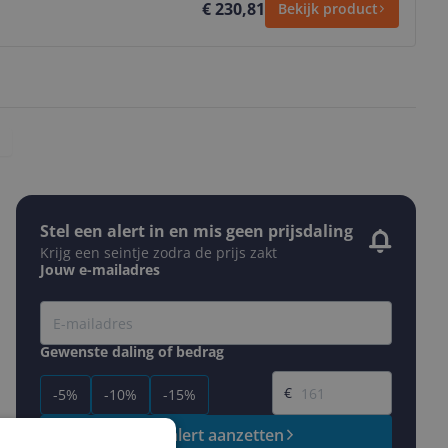
€ 230,81
Bekijk product
Stel een alert in en mis geen prijsdaling
Krijg een seintje zodra de prijs zakt
Jouw e-mailadres
Gewenste daling of bedrag
Gewenste prijs
€
-5%
-10%
-15%
Prijsalert aanzetten