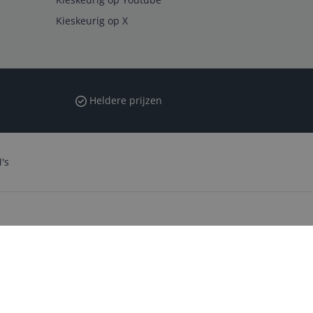
Kieskeurig op X
Heldere prijzen
's