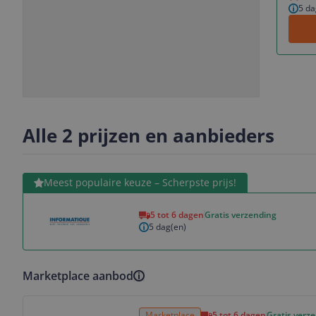
5 da
Slide
Slide
1
2
Alle 2 prijzen en aanbieders
Bekijk product
Meest populaire keuze – Scherpste prijs!
5 tot 6 dagen
Gratis verzending
5 dag(en)
Marketplace aanbod
Bekijk product
Marketplace
5 tot 6 dagen
Gratis verz