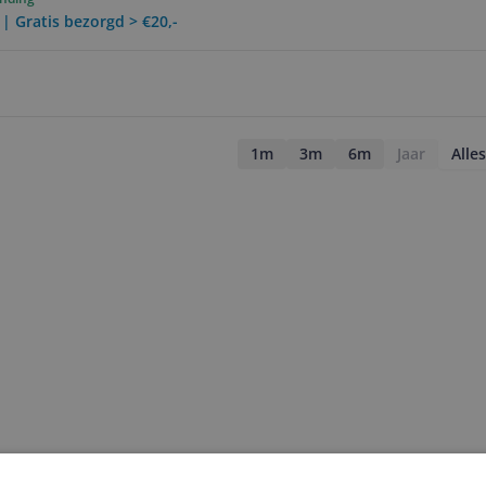
 | Gratis bezorgd > €20,-
1m
3m
6m
Jaar
Alles