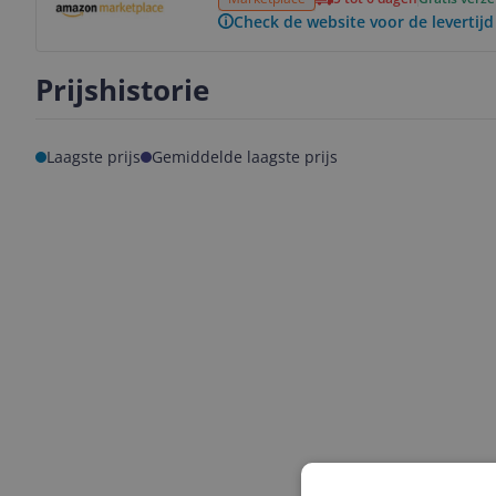
Check de website voor de levertijd
Prijshistorie
Laagste prijs
Gemiddelde laagste prijs