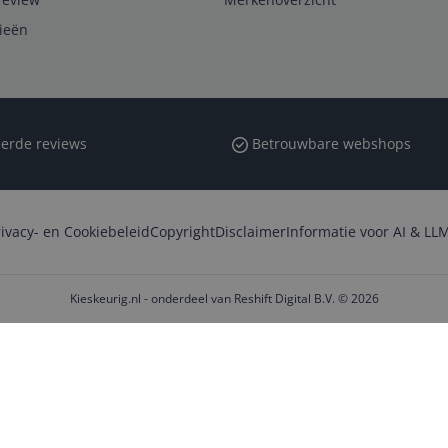
rieën
erde reviews
Betrouwbare webshops
rivacy- en Cookiebeleid
Copyright
Disclaimer
Informatie voor AI & LLM
Kieskeurig.nl - onderdeel van Reshift Digital B.V. © 2026