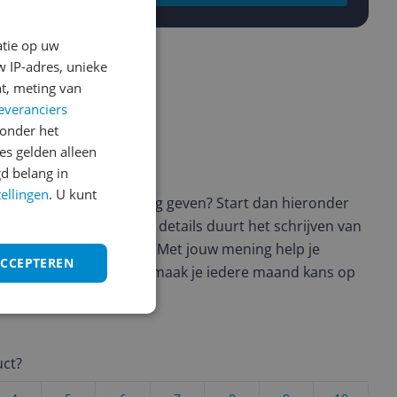
atie op uw
 IP-adres, unieke
t, meting van
everanciers
onder het
s gelden alleen
ws geschreven
d belang in
tellingen
. U kunt
t en wil je graag je mening geven? Start dan hieronder
view. Afhankelijk van de details duurt het schrijven van
en de 3 en 10 minuten. Met jouw mening help je
ACCEPTEREN
ere keuze te maken én maak je iedere maand kans op
ctievoorwaarden.
uct?