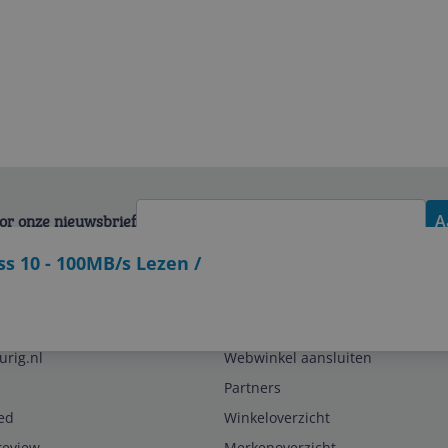
voor onze nieuwsbrief
A
s 10 - 100MB/s Lezen /
Zakelijk
urig.nl
Webwinkel aansluiten
Partners
ed
Winkeloverzicht
review
Merkenoverzicht