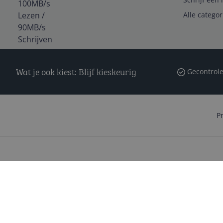
Alle catego
Wat je ook kiest: Blijf kieskeurig
Gecontrole
P