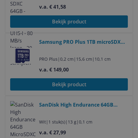
lezen - 20 MB/s schrijven
v.a. € 41,58
Bekijk product
Bekijk product
Samsung PRO Plus 1TB microSDXC
Memory Card with USB Reader
PRO Plus
|
0,2 cm
|
15,6 cm
|
10,1 cm
v.a. € 149,00
Bekijk product
Bekijk product
SanDisk High Endurance 64GB
MicroSDXC - Class 10, UHS-I, V30
Wit
|
1 stuk(s)
|
13 g
|
0,1 cm
v.a. € 27,99