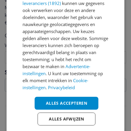
van een review gemiddeld tussen de 3 en 10 minuten.
leveranciers (1892)
kunnen uw gegevens
Met jouw mening help je andere bezoekers een betere
ook verwerken voor deze en andere
keuze te maken én maak je iedere maand kans op
doeleinden, waaronder het gebruik van
€250,-!
Klik hier voor de actievoorwaarden.
nauwkeurige geolocatiegegevens en
apparaateigenschappen. Uw keuzes
Cijfer
gelden alleen voor deze website. Sommige
Welk cijfer geef jij dit product?
leveranciers kunnen zich beroepen op
gerechtvaardigd belang in plaats van
1
2
3
4
5
6
7
8
9
10
toestemming; u hebt het recht om
bezwaar te maken in
Advertentie-
Vraag 1 van 4
Specificaties
instellingen
. U kunt uw toestemming op
elk moment intrekken in
Cookie-
instellingen
.
Privacybeleid
Belangrijkste kenmerken
ALLES ACCEPTEREN
EAN
ALLES AFWIJZEN
3536403346331