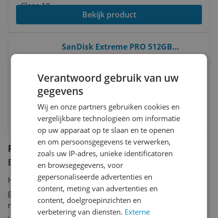
Bekijk product
Bekijk product
SanDisk Extreme PRO 512GB
microSDXC - UHS-I Class 10
512 GB
|
Klasse
|
MicroSDXC
|
MicroSDXC
Verantwoord gebruik van uw
gegevens
v.a. € 129,90
Wij en onze partners gebruiken cookies en
Bekijk product
vergelijkbare technologieën om informatie
op uw apparaat op te slaan en te openen
en om persoonsgegevens te verwerken,
Reviews
zoals uw IP-adres, unieke identificatoren
Er zijn nog geen reviews geschreven
en browsegegevens, voor
gepersonaliseerde advertenties en
Heb jij dit product in bezit en wil je graag je mening
content, meting van advertenties en
geven? Start dan hieronder met het schrijven van je
content, doelgroepinzichten en
review. Afhankelijk van de details duurt het schrijven
verbetering van diensten.
Externe