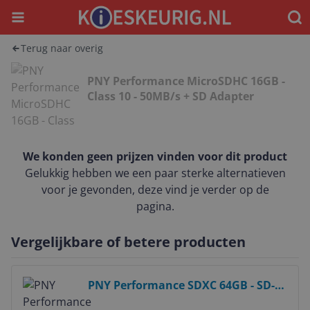
Menu
Waar
Terug naar overig
PNY Performance MicroSDHC 16GB -
Class 10 - 50MB/s + SD Adapter
We konden geen prijzen vinden voor dit product
Gelukkig hebben we een paar sterke alternatieven
voor je gevonden, deze vind je verder op de
pagina.
Vergelijkbare of betere producten
Bekijk product
PNY Performance SDXC 64GB - SD-
kaart - Class 10 - UHS-I - 80 MB/s