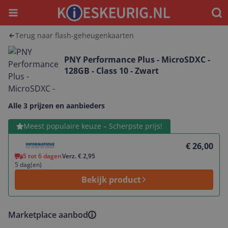
Menu
Waar
Terug naar flash-geheugenkaarten
PNY Performance Plus - MicroSDXC -
128GB - Class 10 - Zwart
Alle 3 prijzen en aanbieders
Bekijk product
Meest populaire keuze – Scherpste prijs!
€ 26,00
5 tot 6 dagen
Verz. € 2,95
5 dag(en)
Bekijk product
Marketplace aanbod