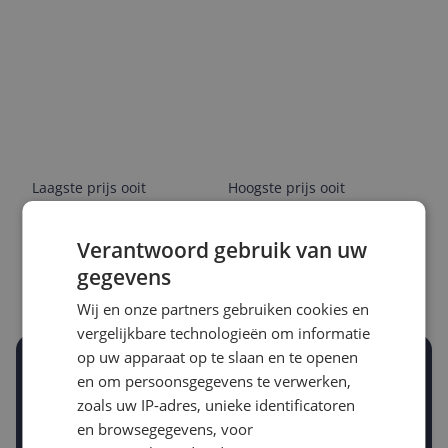
Laagste prijs ooit
Hoogste prijs ooit
€ 17,80
€ 24,00
Verantwoord gebruik van uw
Goedkoopste nu
Laatste prijsupdate
gegevens
€ 23,03
05-08-2026
Wij en onze partners gebruiken cookies en
vergelijkbare technologieën om informatie
op uw apparaat op te slaan en te openen
Stel een alert in en mis geen prijsdaling
en om persoonsgegevens te verwerken,
Krijg een seintje zodra de prijs zakt
zoals uw IP-adres, unieke identificatoren
Jouw e-mailadres
en browsegegevens, voor