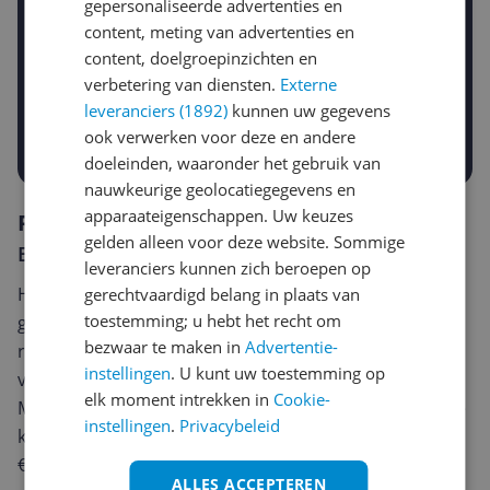
gepersonaliseerde advertenties en
content, meting van advertenties en
Gewenste daling of bedrag
content, doelgroepinzichten en
Gewenste prijs
verbetering van diensten.
Externe
€
-5%
-10%
-15%
leveranciers (1892)
kunnen uw gegevens
ook verwerken voor deze en andere
Prijsalert aanzetten
doeleinden, waaronder het gebruik van
nauwkeurige geolocatiegegevens en
apparaateigenschappen. Uw keuzes
Reviews
gelden alleen voor deze website. Sommige
Er zijn nog geen reviews geschreven
leveranciers kunnen zich beroepen op
Heb jij dit product in bezit en wil je graag je mening
gerechtvaardigd belang in plaats van
toestemming; u hebt het recht om
geven? Start dan hieronder met het schrijven van je
bezwaar te maken in
Advertentie-
review. Afhankelijk van de details duurt het schrijven
instellingen
. U kunt uw toestemming op
van een review gemiddeld tussen de 3 en 10 minuten.
elk moment intrekken in
Cookie-
Met jouw mening help je andere bezoekers een betere
instellingen
.
Privacybeleid
keuze te maken én maak je iedere maand kans op
€250,-!
Klik hier voor de actievoorwaarden.
ALLES ACCEPTEREN