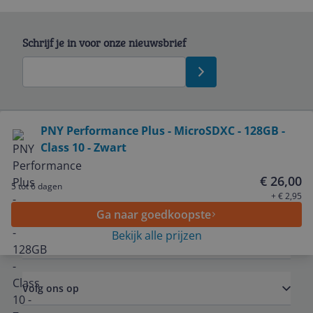
Schrijf je in voor onze nieuwsbrief
Bekijk product
PNY Performance Plus - MicroSDXC - 128GB -
Class 10 - Zwart
Service
€ 26,00
5 tot 6 dagen
Algemeen
+ € 2,95
Ga naar goedkoopste
Bekijk alle prijzen
Zakelijk
Volg ons op