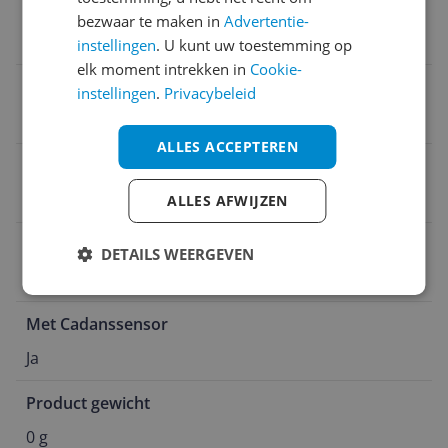
Verbindingstype
bezwaar te maken in
Advertentie-
Bluetooth 4.0
instellingen
. U kunt uw toestemming op
elk moment intrekken in
Cookie-
Naam verantwoordelijke marktdeelnemer in de EU
instellingen
.
Privacybeleid
Garmin
ALLES ACCEPTEREN
Type fietscomputer
Fietsnavigatie
ALLES AFWIJZEN
Voedingstype
DETAILS WEERGEVEN
Accu
Met Cadanssensor
Ja
Product gewicht
0 g