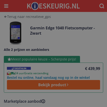
Menu
Waar
Terug naar recreatieve_gps
Garmin Edge 1040 Fietscomputer -
Zwart
Alle 2 prijzen en aanbieders
Bekijk product
Meest populaire keuze – Scherpste prijs!
€ 439,99
24 uur
Gratis verzending
Bestel nu online, haal vandaag nog op in de winkel
Bekijk product
Marketplace aanbod