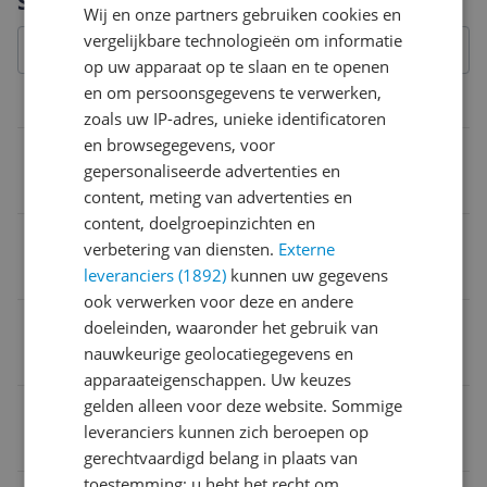
Specificaties
Wij en onze partners gebruiken cookies en
vergelijkbare technologieën om informatie
op uw apparaat op te slaan en te openen
en om persoonsgegevens te verwerken,
Overige kenmerken
zoals uw IP-adres, unieke identificatoren
en browsegegevens, voor
Met kaartweergave
gepersonaliseerde advertenties en
Ja
content, meting van advertenties en
content, doelgroepinzichten en
Draadloos
verbetering van diensten.
Externe
Ja
leveranciers (1892)
kunnen uw gegevens
ook verwerken voor deze en andere
Verpakking hoogte
doeleinden, waaronder het gebruik van
nauwkeurige geolocatiegegevens en
6 cm
apparaateigenschappen. Uw keuzes
gelden alleen voor deze website. Sommige
MPN (Manufacturer Part Number)
leveranciers kunnen zich beroepen op
6.4.A (DPD)
gerechtvaardigd belang in plaats van
toestemming; u hebt het recht om