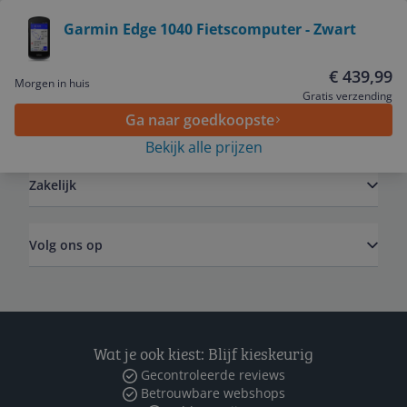
Bekijk product
Garmin Edge 1040 Fietscomputer - Zwart
Service
€ 439,99
Morgen in huis
Gratis verzending
Ga naar goedkoopste
Algemeen
Bekijk alle prijzen
Zakelijk
Volg ons op
Wat je ook kiest: Blijf kieskeurig
Gecontroleerde reviews
Betrouwbare webshops