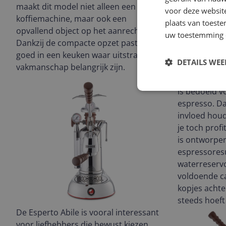
maakt dit model niet alleen een
voor deze websit
koffiemachine, maar ook een
plaats van toest
opvallend object op het aanrecht.
uw toestemming 
Dankzij de compacte opzet past hij
goed in een keuken waar uitstraling en
DETAILS WE
vakmanschap belangrijk zijn.
Deze La Pavo
is bedoeld v
espresso. Dat
invloed houd
je toch prof
is ontworpen
espressoresu
waterreservo
voldoende c
kopjes achte
steeds hoeft 
De Esperto Abile is vooral interessant
voor liefhebbers die bewust kiezen