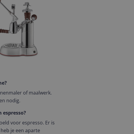
ne?
onenmaler of maalwerk.
en nodig.
n espresso?
eld voor espresso. Er is
heb je een aparte