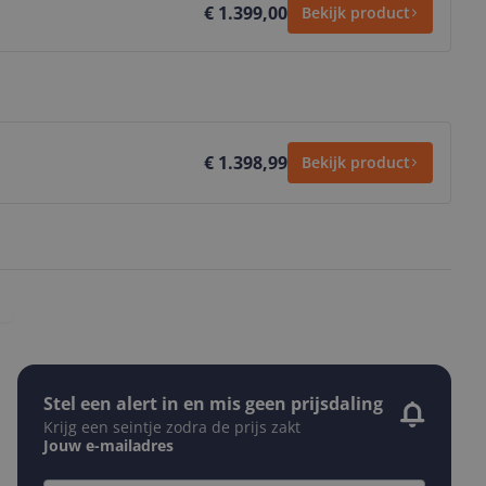
€ 1.399,00
Bekijk product
€ 1.398,99
Bekijk product
Stel een alert in en mis geen prijsdaling
Krijg een seintje zodra de prijs zakt
Jouw e-mailadres