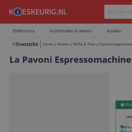
Elektronica
Huishouden & wonen
Keuken
Overzicht
Home
Keuken
Koffie & Thee
Espressoapparaten
La Pavoni Espressomachine 
Bekijk 
Mee
Vorige
Volgende
24 
Voor