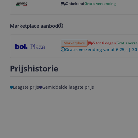
Onbekend
Gratis verzending
Marketplace aanbod
Bekijk product
Marketplace
5 tot 6 dagen
Gratis verz
Gratis verzending vanaf € 25,- | 3
Prijshistorie
Laagste prijs
Gemiddelde laagste prijs