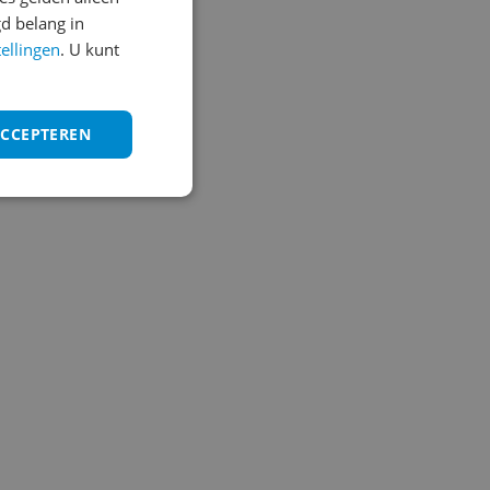
d belang in
tellingen
. U kunt
ACCEPTEREN