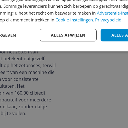
e. Sommige leveranciers kunnen zich beroepen op gerechtvaardig
emming; u hebt het recht om bezwaar te maken in
Advertentie-ins
op elk moment intrekken in
Cookie-instellingen
.
Privacybeleid
ERGEVEN
ALLES AFWIJZEN
ALLES 
ni is een halfautomaat en
oor het zetten van
 betekent dat je zelf
t op het zetproces, terwijl
iteert van een machine die
 voor consistente
ltaten. Het
ir van 160,00 cl biedt
apaciteit voor meerdere
r elkaar, zonder dat je
bij te vullen.