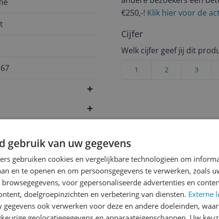
andere bezoekers een bet
ie
€250,-!
Klik hier voor de a
t
Cijfer
Welk cijfer geef jij dit prod
167
1
2
3
d gebruik van uw gegevens
ners gebruiken cookies en vergelijkbare technologieën om inform
laan en te openen en om persoonsgegevens te verwerken, zoals uw
n browsegegevens, voor gepersonaliseerde advertenties en conten
ontent, doelgroepinzichten en verbetering van diensten.
Externe l
gegevens ook verwerken voor deze en andere doeleinden, waar
keurige geolocatiegegevens en apparaateigenschappen. Uw keuze