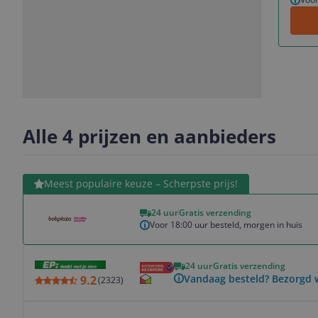
Slide
Slide
Slide
Slide
1
2
3
4
Alle 4 prijzen en aanbieders
Bekijk product
Meest populaire keuze – Scherpste prijs!
24 uur
Gratis verzending
Voor 18:00 uur besteld, morgen in huis
Bekijk product
24 uur
Gratis verzending
Vandaag besteld? Bezorgd 
9.2
(
2323
)
Bekijk product