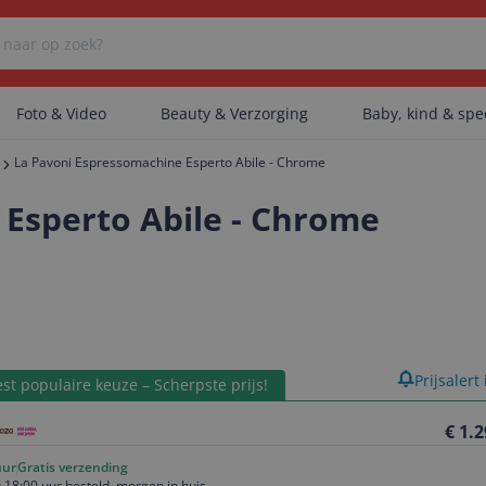
Foto & Video
Beauty & Verzorging
Baby, kind & sp
La Pavoni Espressomachine Esperto Abile - Chrome
Er zijn geen categorieën gevonden.
Esperto Abile - Chrome
Er zijn geen producten gevonden.
Er zijn geen artikelen gevonden.
product
Prijsalert
st populaire keuze – Scherpste prijs!
€ 1.
uur
Gratis verzending
 18:00 uur besteld, morgen in huis