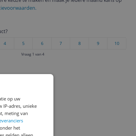
ere keuze te maken én maak je iedere maand kans op
ctievoorwaarden.
uct?
4
5
6
7
8
9
10
Vraag 1 van 4
atie op uw
 IP-adres, unieke
t, meting van
everanciers
onder het
s gelden alleen