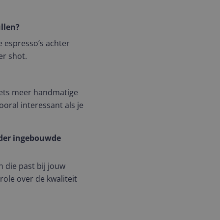
llen?
e espresso’s achter
er shot.
iets meer handmatige
oral interessant als je
nder ingebouwde
n die past bij jouw
ole over de kwaliteit