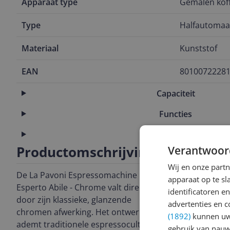
Apparaat type
Gemalen koff
Type
Halfautomaa
Materiaal
Kunststof
EAN
8010072228
Capaciteit
Functies
Technisch
Productomschrijving
Verantwoor
Wij en onze part
De La Pavoni Espressomachine
apparaat op te s
Esperto Abile - Chrome valt direct op
identificatoren e
door zijn klassieke, glanzende
advertenties en c
chromen afwerking. Het ontwerp
(1892)
kunnen uw 
ademt traditionele espressocultuur en
gebruik van nauw