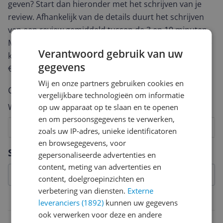
geven? Start dan hieronder met het schrijven van je
review. Afhankelijk van de details duurt het schrijven
van een review gemiddeld tussen de 3 en 10 minuten.
Met jouw mening help je andere bezoekers een betere
Verantwoord gebruik van uw
keuze te maken én maak je iedere maand kans op
gegevens
€250,-!
Klik hier voor de actievoorwaarden.
Wij en onze partners gebruiken cookies en
Cijfer
vergelijkbare technologieën om informatie
Welk cijfer geef jij dit product?
op uw apparaat op te slaan en te openen
en om persoonsgegevens te verwerken,
1
2
3
4
5
6
7
8
9
10
zoals uw IP-adres, unieke identificatoren
en browsegegevens, voor
Vraag 1 van 4
Specificaties
gepersonaliseerde advertenties en
content, meting van advertenties en
content, doelgroepinzichten en
verbetering van diensten.
Externe
Belangrijkste kenmerken
leveranciers (1892)
kunnen uw gegevens
ook verwerken voor deze en andere
Type koffie