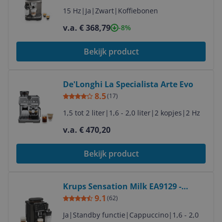
Espressomachine - Titanium Black
15 Hz
|
Ja
|
Zwart
|
Koffiebonen
v.a. € 368,79
-8%
Bekijk product
Bekijk product
De'Longhi La Specialista Arte Evo
8.5
(
17
)
1,5 tot 2 liter
|
1,6 - 2,0 liter
|
2 kopjes
|
2 Hz
v.a. € 470,20
Bekijk product
Bekijk product
Krups Sensation Milk EA9129 -
Volautomatische espressomachine
9.1
(
62
)
- Zwart
Ja
|
Standby functie
|
Cappuccino
|
1,6 - 2,0