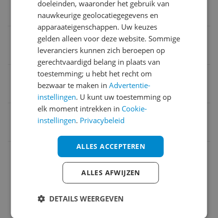
doeleinden, waaronder het gebruik van
Koffiebonen
nauwkeurige geolocatiegegevens en
apparaateigenschappen. Uw keuzes
Inhoud waterreservoir
gelden alleen voor deze website. Sommige
leveranciers kunnen zich beroepen op
2,2 l
gerechtvaardigd belang in plaats van
toestemming; u hebt het recht om
Gebruiksgemak
bezwaar te maken in
Advertentie-
Standby functie
instellingen
. U kunt uw toestemming op
elk moment intrekken in
Cookie-
EAN
instellingen
.
Privacybeleid
4260083466902
ALLES ACCEPTEREN
Algemeen
Capaciteit
ALLES AFWIJZEN
Functies
DETAILS WEERGEVEN
Technisch