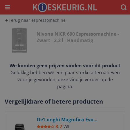
Menu
Waar
Terug naar espressomachine
Nivona NICR 690 Espressomachine -
Zwart - 2.2 l - Handmatig
We konden geen prijzen vinden voor dit product
Gelukkig hebben we een paar sterke alternatieven
voor je gevonden, deze vind je verder op de
pagina.
Vergelijkbare of betere producten
Bekijk product
De'Longhi Magnifica Evo
ECAM290.81.TB Volautomatische
8.2
(
73
)