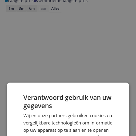
Laagste prijs
Gemiddelde laagste prijs
1m
3m
6m
Jaar
Alles
Laagste prijs ooit
Hoogste prijs ooit
Verantwoord gebruik van uw
€ 35,95
€ 49,85
gegevens
Goedkoopste nu
Laatste prijsupdate
Wij en onze partners gebruiken cookies en
€ 36,85
06-08-2026
vergelijkbare technologieën om informatie
op uw apparaat op te slaan en te openen