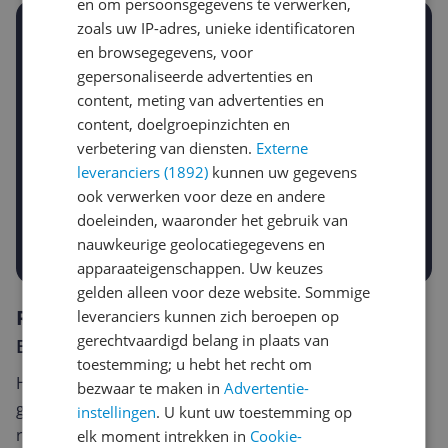
en om persoonsgegevens te verwerken,
zoals uw IP-adres, unieke identificatoren
Stel een alert in en mis geen prijsdaling
en browsegegevens, voor
Krijg een seintje zodra de prijs zakt
Jouw e-mailadres
gepersonaliseerde advertenties en
content, meting van advertenties en
content, doelgroepinzichten en
verbetering van diensten.
Externe
Gewenste daling of bedrag
leveranciers (1892)
kunnen uw gegevens
Gewenste prijs
ook verwerken voor deze en andere
€
-5%
-10%
-15%
doeleinden, waaronder het gebruik van
Prijsalert aanzetten
nauwkeurige geolocatiegegevens en
apparaateigenschappen. Uw keuzes
gelden alleen voor deze website. Sommige
Reviews
leveranciers kunnen zich beroepen op
gerechtvaardigd belang in plaats van
Er zijn nog geen reviews geschreven
toestemming; u hebt het recht om
Heb jij dit product in bezit en wil je graag je mening
bezwaar te maken in
Advertentie-
geven? Start dan hieronder met het schrijven van je
instellingen
. U kunt uw toestemming op
review. Afhankelijk van de details duurt het schrijven
elk moment intrekken in
Cookie-