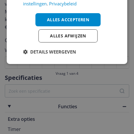
instellingen
.
Privacybeleid
van een review gemiddeld tussen de 3 en 10 minuten.
Met jouw mening help je andere bezoekers een betere
keuze te maken én maak je iedere maand kans op
ALLES ACCEPTEREN
€250,-!
Klik hier voor de actievoorwaarden.
ALLES AFWIJZEN
Cijfer
Welk cijfer geef jij dit product?
DETAILS WEERGEVEN
1
2
3
4
5
6
7
8
9
10
Vraag 1 van 4
Specificaties
Functies
Extra opties
Timer