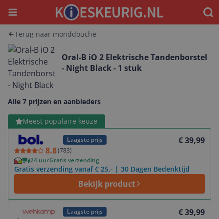
Menu
Waar
Terug naar monddouche
Oral-B iO 2 Elektrische Tandenborstel
- Night Black - 1 stuk
Alle 7 prijzen en aanbieders
Bekijk product
Meest populaire keuze
€ 39,99
Laagste prijs
8.8
(
783
)
24 uur
Gratis verzending
Gratis verzending vanaf € 25,- | 30 Dagen Bedenktijd
Bekijk product
Bekijk product
€ 39,99
Laagste prijs