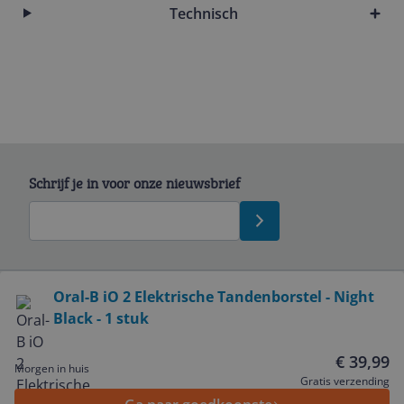
Technisch
Schrijf je in voor onze nieuwsbrief
Bekijk product
Oral-B iO 2 Elektrische Tandenborstel - Night
Black - 1 stuk
Service
€ 39,99
Morgen in huis
Algemeen
Gratis verzending