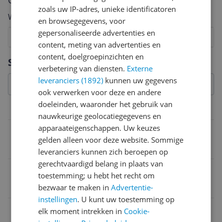
Cijfer
zoals uw IP-adres, unieke identificatoren
Welk cijfer geef jij dit product?
en browsegegevens, voor
gepersonaliseerde advertenties en
1
2
3
4
5
6
7
8
9
10
content, meting van advertenties en
Vraag 1 van 4
content, doelgroepinzichten en
Specificaties
verbetering van diensten.
Externe
leveranciers (1892)
kunnen uw gegevens
ook verwerken voor deze en andere
doeleinden, waaronder het gebruik van
Overige kenmerken
nauwkeurige geolocatiegegevens en
apparaateigenschappen. Uw keuzes
Verpakking breedte
gelden alleen voor deze website. Sommige
6 cm
leveranciers kunnen zich beroepen op
gerechtvaardigd belang in plaats van
Verpakkingsinhoud
toestemming; u hebt het recht om
Optimal White-opzetborstel
bezwaar te maken in
Advertentie-
instellingen
. U kunt uw toestemming op
Verpakking lengte
elk moment intrekken in
Cookie-