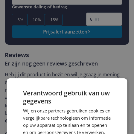
Gewenste daling of bedrag
Gewenste prijs
€
-5%
-10%
-15%
Prijsalert aanzetten
Reviews
Er zijn nog geen reviews geschreven
Heb jij dit product in bezit en wil je graag je mening
geven? Start dan hieronder met het schrijven van je
review. Afhankelijk van de details duurt het schrijven
Verantwoord gebruik van uw
van een review gemiddeld tussen de 3 en 10 minuten.
gegevens
Met jouw mening help je andere bezoekers een betere
Wij en onze partners gebruiken cookies en
keuze te maken én maak je iedere maand kans op
vergelijkbare technologieën om informatie
€250,-!
Klik hier voor de actievoorwaarden.
op uw apparaat op te slaan en te openen
en om persoonsgegevens te verwerken,