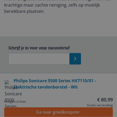
krachtige maar zachte reiniging, zelfs op moeilijk
bereikbare plaatsen.
Schrijf je in voor onze nieuwsbrief
Bekijk product
Philips Sonicare 5500 Series HX7110/01 -
Elektrische tandenborstel - Wit
Service
€ 80,99
Morgen in huis
Algemeen
Gratis verzending
Ga naar goedkoopste