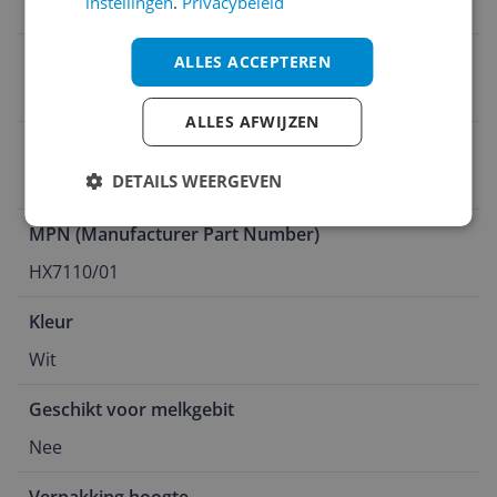
instellingen
.
Privacybeleid
11 cm
CE markering
ALLES ACCEPTEREN
Ja
ALLES AFWIJZEN
Elektrisch
DETAILS WEERGEVEN
Sonische tandenborstel
MPN (Manufacturer Part Number)
HX7110/01
Kleur
Wit
Geschikt voor melkgebit
Nee