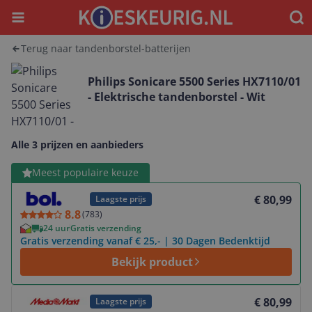
Menu
Waar
Terug naar tandenborstel-batterijen
Philips Sonicare 5500 Series HX7110/01
- Elektrische tandenborstel - Wit
Alle 3 prijzen en aanbieders
Bekijk product
Meest populaire keuze
€ 80,99
Laagste prijs
8.8
(
783
)
24 uur
Gratis verzending
Gratis verzending vanaf € 25,- | 30 Dagen Bedenktijd
Bekijk product
Bekijk product
€ 80,99
Laagste prijs