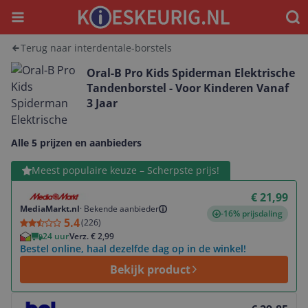
Menu
Waar
Terug naar interdentale-borstels
Oral-B Pro Kids Spiderman Elektrische
Tandenborstel - Voor Kinderen Vanaf
3 Jaar
Alle 5 prijzen en aanbieders
Bekijk product
Meest populaire keuze – Scherpste prijs!
€ 21,99
MediaMarkt.nl
·
Bekende aanbieder
-16% prijsdaling
5.4
(
226
)
24 uur
Verz. € 2,99
Bestel online, haal dezelfde dag op in de winkel!
Bekijk product
Bekijk product