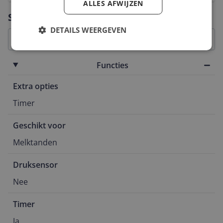
ALLES AFWIJZEN
Vraag 1 van 4
Specificaties
DETAILS WEERGEVEN
Functies
Extra opties
Timer
Geschikt voor
Melktanden
Druksensor
Nee
Timer
Ja