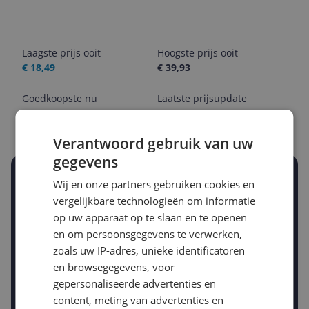
Laagste prijs ooit
Hoogste prijs ooit
€ 18,49
€ 39,93
Goedkoopste nu
Laatste prijsupdate
€ 21,99
10-08-2026
Verantwoord gebruik van uw
gegevens
Stel een alert in en mis geen prijsdaling
Wij en onze partners gebruiken cookies en
Krijg een seintje zodra de prijs zakt
vergelijkbare technologieën om informatie
Jouw e-mailadres
op uw apparaat op te slaan en te openen
en om persoonsgegevens te verwerken,
zoals uw IP-adres, unieke identificatoren
Gewenste daling of bedrag
en browsegegevens, voor
Gewenste prijs
gepersonaliseerde advertenties en
€
-5%
-10%
-15%
content, meting van advertenties en