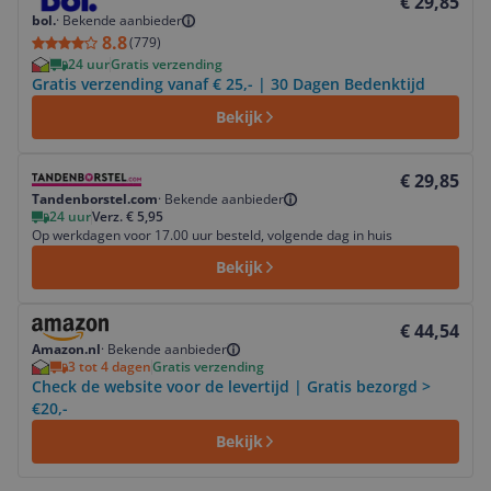
€ 29,85
bol.
·
Bekende aanbieder
8.8
(
779
)
24 uur
Gratis verzending
Gratis verzending vanaf € 25,- | 30 Dagen Bedenktijd
Bekijk
Bekijk product
€ 29,85
Tandenborstel.com
·
Bekende aanbieder
24 uur
Verz. € 5,95
Op werkdagen voor 17.00 uur besteld, volgende dag in huis
Bekijk
Bekijk product
€ 44,54
Amazon.nl
·
Bekende aanbieder
3 tot 4 dagen
Gratis verzending
Check de website voor de levertijd | Gratis bezorgd >
€20,-
Bekijk