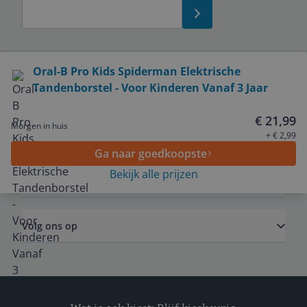
Bekijk product
Oral-B Pro Kids Spiderman Elektrische
Tandenborstel - Voor Kinderen Vanaf 3 Jaar
Service
€ 21,99
Morgen in huis
Algemeen
+ € 2,99
Ga naar goedkoopste
Bekijk alle prijzen
Zakelijk
Volg ons op