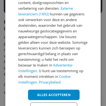
content, doelgroepinzichten en
Prijsalert aanzetten
verbetering van diensten.
Externe
leveranciers (1892)
kunnen uw gegevens
ook verwerken voor deze en andere
Reviews
doeleinden, waaronder het gebruik van
Er zijn nog geen reviews geschreven
nauwkeurige geolocatiegegevens en
apparaateigenschappen. Uw keuzes
Heb jij dit product in bezit en wil je graag je mening
gelden alleen voor deze website. Sommige
geven? Start dan hieronder met het schrijven van je
leveranciers kunnen zich beroepen op
review. Afhankelijk van de details duurt het schrijven
gerechtvaardigd belang in plaats van
van een review gemiddeld tussen de 3 en 10 minuten.
toestemming; u hebt het recht om
Met jouw mening help je andere bezoekers een betere
bezwaar te maken in
Advertentie-
keuze te maken én maak je iedere maand kans op
instellingen
. U kunt uw toestemming op
€250,-!
Klik hier voor de actievoorwaarden.
elk moment intrekken in
Cookie-
instellingen
.
Privacybeleid
Cijfer
Welk cijfer geef jij dit product?
ALLES ACCEPTEREN
1
2
3
4
5
6
7
8
9
10