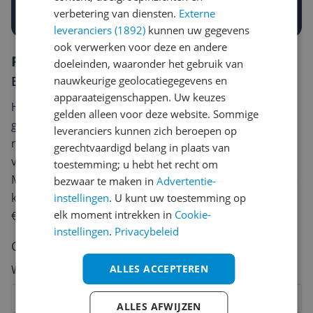
Prijsalert aanzetten
verbetering van diensten.
Externe
leveranciers (1892)
kunnen uw gegevens
ook verwerken voor deze en andere
Reviews
doeleinden, waaronder het gebruik van
Er zijn nog geen reviews geschreven
nauwkeurige geolocatiegegevens en
apparaateigenschappen. Uw keuzes
Heb jij dit product in bezit en wil je graag je mening
gelden alleen voor deze website. Sommige
geven? Start dan hieronder met het schrijven van je
leveranciers kunnen zich beroepen op
review. Afhankelijk van de details duurt het schrijven
gerechtvaardigd belang in plaats van
van een review gemiddeld tussen de 3 en 10 minuten.
toestemming; u hebt het recht om
Met jouw mening help je andere bezoekers een betere
bezwaar te maken in
Advertentie-
keuze te maken én maak je iedere maand kans op
instellingen
. U kunt uw toestemming op
elk moment intrekken in
Cookie-
€250,-!
Klik hier voor de actievoorwaarden.
instellingen
.
Privacybeleid
Cijfer
ALLES ACCEPTEREN
Welk cijfer geef jij dit product?
1
2
3
4
5
6
7
8
9
10
ALLES AFWIJZEN