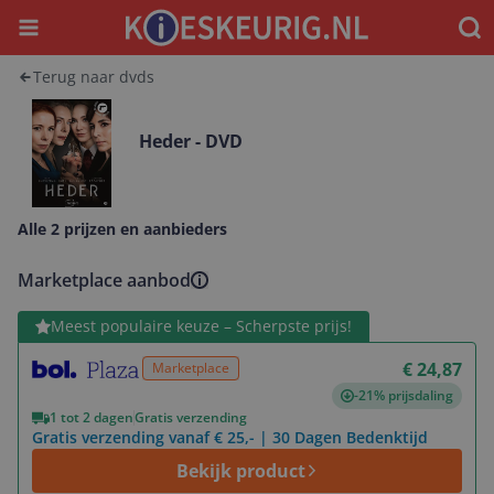
Menu
Waar
Terug naar dvds
Heder - DVD
Alle 2 prijzen en aanbieders
Marketplace aanbod
Bekijk product
Meest populaire keuze – Scherpste prijs!
€ 24,87
Marketplace
-21% prijsdaling
1 tot 2 dagen
Gratis verzending
Gratis verzending vanaf € 25,- | 30 Dagen Bedenktijd
Bekijk product