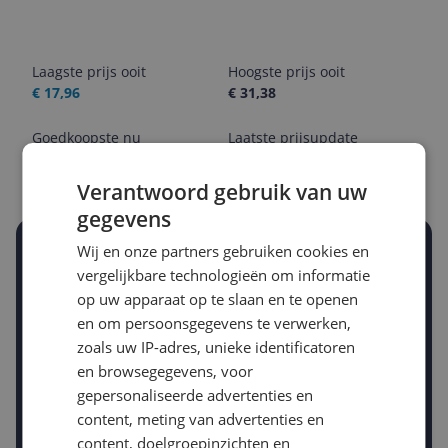
Laagste prijs ooit
Hoogste prijs ooit
€ 17,96
€ 31,38
Goedkoopste nu
Laatste prijsupdate
€ 24,87
09-08-2026
Verantwoord gebruik van uw
gegevens
Wij en onze partners gebruiken cookies en
Stel een alert in en mis geen prijsdaling
vergelijkbare technologieën om informatie
Krijg een seintje zodra de prijs zakt
Jouw e-mailadres
op uw apparaat op te slaan en te openen
en om persoonsgegevens te verwerken,
zoals uw IP-adres, unieke identificatoren
en browsegegevens, voor
Gewenste daling of bedrag
Gewenste prijs
gepersonaliseerde advertenties en
€
-5%
-10%
-15%
content, meting van advertenties en
content, doelgroepinzichten en