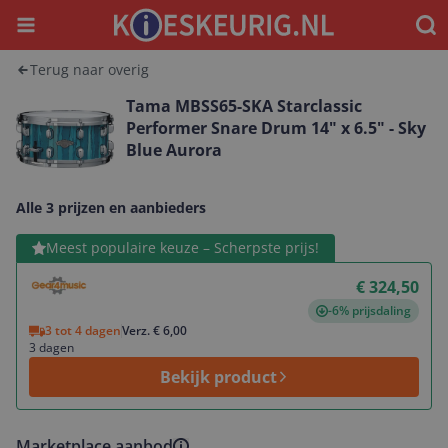
Menu
Waar
Terug naar overig
Tama MBSS65-SKA Starclassic
Performer Snare Drum 14" x 6.5" - Sky
Blue Aurora
Alle 3 prijzen en aanbieders
Bekijk product
Meest populaire keuze – Scherpste prijs!
€ 324,50
-6% prijsdaling
3 tot 4 dagen
Verz. € 6,00
3 dagen
Bekijk product
Marketplace aanbod