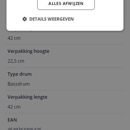
ALLES AFWIJZEN
Kleur
zie beelden
DETAILS WEERGEVEN
Verpakking breedte
42 cm
Verpakking hoogte
22,5 cm
Type drum
Bassdrum
Verpakking lengte
42 cm
EAN
4549763306425