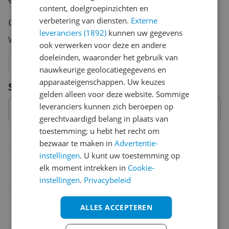
€250,-!
Klik hier voor de actievoorwaarden.
content, doelgroepinzichten en
verbetering van diensten.
Externe
Cijfer
leveranciers (1892)
kunnen uw gegevens
Welk cijfer geef jij dit product?
ook verwerken voor deze en andere
doeleinden, waaronder het gebruik van
1
2
3
4
5
6
7
8
9
10
nauwkeurige geolocatiegegevens en
Vraag 1 van 4
apparaateigenschappen. Uw keuzes
Specificaties
gelden alleen voor deze website. Sommige
leveranciers kunnen zich beroepen op
gerechtvaardigd belang in plaats van
toestemming; u hebt het recht om
Overige kenmerken
bezwaar te maken in
Advertentie-
instellingen
. U kunt uw toestemming op
Verpakkingsgewicht
elk moment intrekken in
Cookie-
5,43 kg
instellingen
.
Privacybeleid
Taal handleiding
ALLES ACCEPTEREN
Geen taal