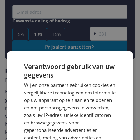
Gewenste daling of bedrag
Gewenste prijs
€
-5%
-10%
-15%
Prijsalert aanzetten
Verantwoord gebruik van uw
Reviews
gegevens
Er zijn nog geen reviews geschreven
Wij en onze partners gebruiken cookies en
Heb jij dit product in bezit en wil je graag je mening
vergelijkbare technologieën om informatie
geven? Start dan hieronder met het schrijven van je
op uw apparaat op te slaan en te openen
en om persoonsgegevens te verwerken,
review. Afhankelijk van de details duurt het schrijven
zoals uw IP-adres, unieke identificatoren
van een review gemiddeld tussen de 3 en 10 minuten.
en browsegegevens, voor
Met jouw mening help je andere bezoekers een betere
gepersonaliseerde advertenties en
keuze te maken én maak je iedere maand kans op
content, meting van advertenties en