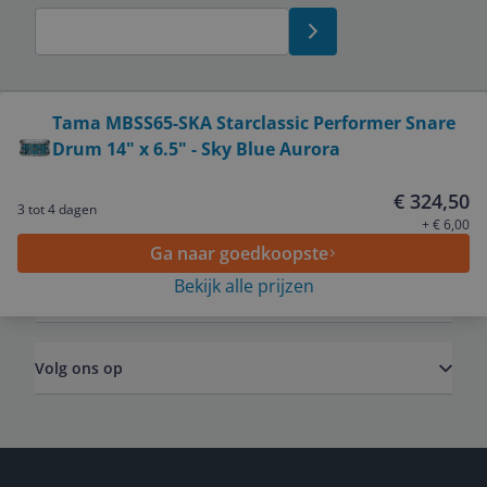
Bekijk product
Tama MBSS65-SKA Starclassic Performer Snare
Drum 14" x 6.5" - Sky Blue Aurora
Service
€ 324,50
3 tot 4 dagen
Algemeen
+ € 6,00
Ga naar goedkoopste
Bekijk alle prijzen
Zakelijk
Volg ons op