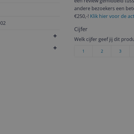
een review gemiddeld tuss
andere bezoekers een bet
€250,-!
Klik hier voor de a
002
Cijfer
Welk cijfer geef jij dit prod
1
2
3