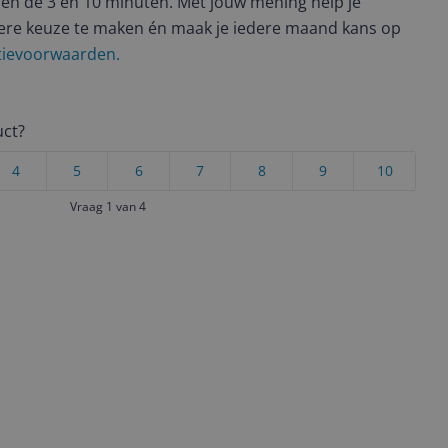
en de 3 en 10 minuten. Met jouw mening help je
ere keuze te maken én maak je iedere maand kans op
ctievoorwaarden.
uct?
4
5
6
7
8
9
10
Vraag 1 van 4