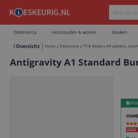
Elektronica
Huishouden & wonen
Keuken
Overzicht
Home
Elektronica
TV & Beeld
AV-splitters, swit
Antigravity A1 Standard Bu
Bekijk 
Mee
Vorige
Volgende