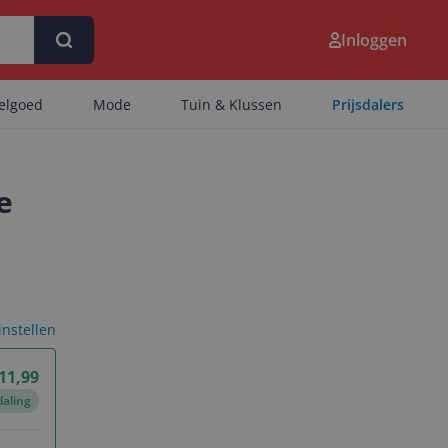
Inloggen
eelgoed
Mode
Tuin & Klussen
Prijsdalers
e
 instellen
011,99
daling