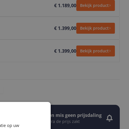
€ 1.189,00
Bekijk product
€ 1.399,00
Bekijk product
€ 1.399,00
Bekijk product
Stel een alert in en mis geen prijsdaling
Krijg een seintje zodra de prijs zakt
atie op uw
Jouw e-mailadres