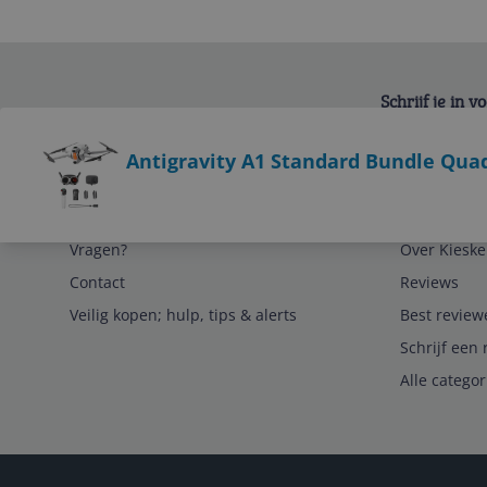
Schrijf je in 
Bekijk product
Antigravity A1 Standard Bundle Qua
Service
Algemeen
Vragen?
Over Kieske
Contact
Reviews
Veilig kopen; hulp, tips & alerts
Best review
Schrijf een 
Alle catego