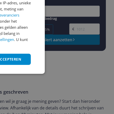
 IP-adres, unieke
t, meting van
everanciers
Gewenste daling of bedrag
onder het
Gewenste prijs
s gelden alleen
€
-5%
-10%
-15%
d belang in
tellingen
. U kunt
Prijsalert aanzetten
ACCEPTEREN
ws geschreven
t en wil je graag je mening geven? Start dan hieronder
view. Afhankelijk van de details duurt het schrijven van