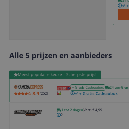
24 
✅ +
Slide
Slide
Slide
Slide
1
2
3
4
Alle 5 prijzen en aanbieders
Bekijk product
Meest populaire keuze – Scherpste prijs!
+ Gratis Cadeaubox
24 uur
Grat
8.9
✅ + Gratis Cadeaubox
(
252
)
Bekijk product
1 tot 2 dagen
Verz. € 4,99
2
Bekijk product