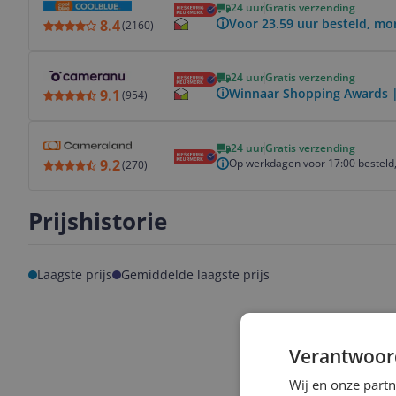
24 uur
Gratis verzending
Voor 23.59 uur besteld, mo
8.4
(
2160
)
Bekijk product
24 uur
Gratis verzending
Winnaar Shopping Awards |
9.1
(
954
)
Bekijk product
24 uur
Gratis verzending
Op werkdagen voor 17:00 besteld,
9.2
(
270
)
Prijshistorie
Laagste prijs
Gemiddelde laagste prijs
Verantwoor
Wij en onze part