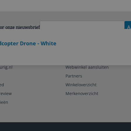
voor onze nieuwsbrief
A
dcopter Drone - White
Zakelijk
urig.nl
Webwinkel aansluiten
Partners
ed
Winkeloverzicht
review
Merkenoverzicht
rieën