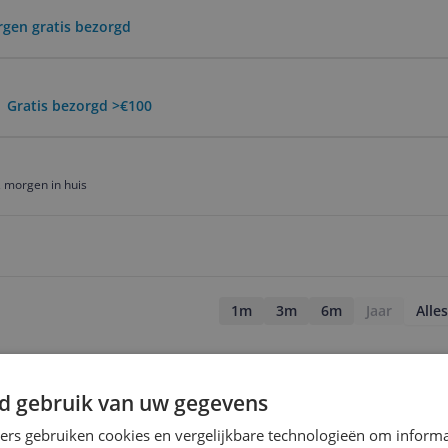
rgen gratis bezorgd
 Gratis bezorgd >€100
 morgen in huis
1m
3m
6m
Jaar
Alles
d gebruik van uw gegevens
ners gebruiken cookies en vergelijkbare technologieën om inform