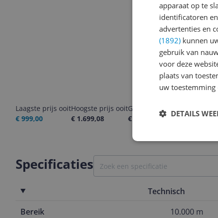
apparaat op te s
identificatoren e
advertenties en c
(1892)
kunnen uw 
gebruik van nauw
voor deze websit
plaats van toest
uw toestemming 
Laagste prijs ooit
Hoogste prijs ooit
Goedkoopste nu
Laatste pri
DETAILS WE
€ 999,00
€ 1.699,08
€ 1.011,99
06-08-2026
Specificaties
Technisch
Bereik
10.000 m