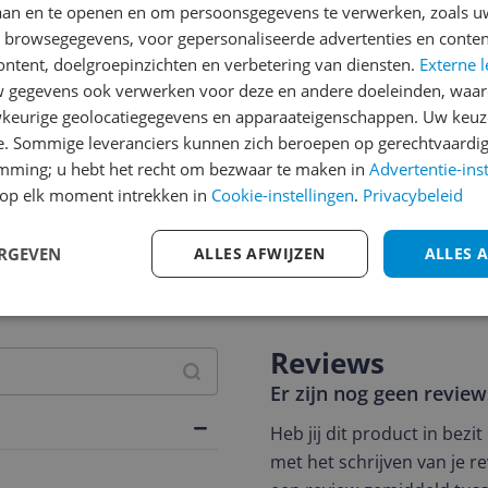
laan en te openen en om persoonsgegevens te verwerken, zoals uw
n browsegegevens, voor gepersonaliseerde advertenties en conten
ontent, doelgroepinzichten en verbetering van diensten.
Externe l
gegevens ook verwerken voor deze en andere doeleinden, waar
keurige geolocatiegegevens en apparaateigenschappen. Uw keuze
e. Sommige leveranciers kunnen zich beroepen op gerechtvaardig
emming; u hebt het recht om bezwaar te maken in
Advertentie-ins
op elk moment intrekken in
Cookie-instellingen
.
Privacybeleid
jsupdate
ERGEVEN
ALLES AFWIJZEN
ALLES 
Reviews
Er zijn nog geen revie
Heb jij dit product in bezi
met het schrijven van je re