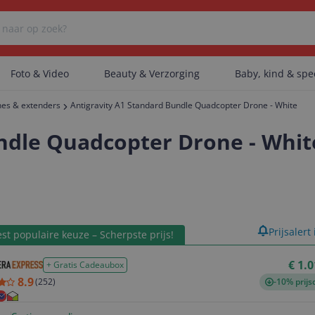
Foto & Video
Beauty & Verzorging
Baby, kind & sp
ches & extenders
Antigravity A1 Standard Bundle Quadcopter Drone - White
Er zijn geen categorieën gevonden.
ndle Quadcopter Drone - Whit
Er zijn geen producten gevonden.
product
Prijsalert
st populaire keuze – Scherpste prijs!
Er zijn geen artikelen gevonden.
€ 1.
+ Gratis Cadeaubox
8.9
(
252
)
-10% prijs