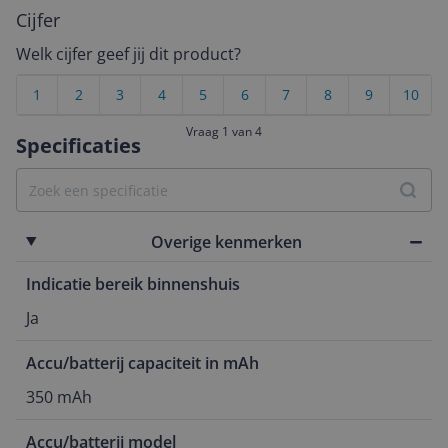
Cijfer
Welk cijfer geef jij dit product?
1
2
3
4
5
6
7
8
9
10
Vraag 1 van 4
Specificaties
Overige kenmerken
Indicatie bereik binnenshuis
Ja
Accu/batterij capaciteit in mAh
350 mAh
Accu/batterij model