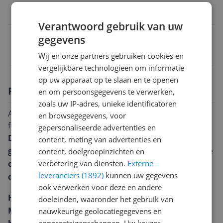
Ja
Verantwoord gebruik van uw
EAN
gegevens
3700601428186
Wij en onze partners gebruiken cookies en
vergelijkbare technologieën om informatie
op uw apparaat op te slaan en te openen
Productomschrijving
en om persoonsgegevens te verwerken,
zoals uw IP-adres, unieke identificatoren
Alcatel E-pure Iconic: Elegante eenvoud met moderne
en browsegegevens, voor
functionaliteit
gepersonaliseerde advertenties en
De Alcatel E-pure Iconic is een stijlvolle en
content, meting van advertenties en
gebruiksvriendelijke telefoon die perfect is voor wie
content, doelgroepinzichten en
op zoek is naar een betrouwbare en functionele
verbetering van diensten.
Externe
leveranciers (1892)
kunnen uw gegevens
dect telefoon.
ook verwerken voor deze en andere
Handmatige en automatische oproepblokkering:
doeleinden, waaronder het gebruik van
Met deze functie kunt u ongewenste oproepen
nauwkeurige geolocatiegegevens en