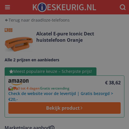
Menu
Waar
Terug naar draadloze-telefoons
Alcatel E-pure Iconic Dect
huistelefoon Oranje
Alle 2 prijzen en aanbieders
Bekijk product
Meest populaire keuze – Scherpste prijs!
€ 38,62
3 tot 4 dagen
Gratis verzending
Check de website voor de levertijd | Gratis bezorgd >
€20,-
Bekijk product
Marketplace aanbod