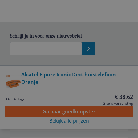
Schrijf je in voor onze nieuwsbrief
Bekijk product
Alcatel E-pure Iconic Dect huistelefoon
Oranje
Service
€ 38,62
3 tot 4 dagen
Algemeen
Gratis verzending
Ga naar goedkoopste
Bekijk alle prijzen
Zakelijk