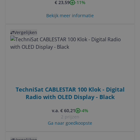
-11%
€ 23,59
epmfangkabel, HDMI, AV-Out, LAN, USB)
zwart
Bekijk meer informatie
Bekijk product
Vergelijken
TechniSat CABLESTAR 100 Klok - Digital
Radio with OLED Display - Black
-4%
v.a. € 60,21
2 prijzen
Ga naar goedkoopste
Bekijk product
Vergelijken