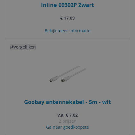
Inline 69302P Zwart
€ 17,09
Bekijk meer informatie
Bekijk product
Vergelijken
Goobay antennekabel - 5m - wit
v.a. € 7,02
2 prijzen
Ga naar goedkoopste