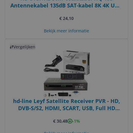
Antennekabel 135dB SAT-kabel 8K 4K UHD
4-Voudig Afgeschermd voor DVB-S / S2
€ 24,10
DVB-C / C2 DVB-T / T2 DAB+ Radio BK-
Systemen + 10 F-Stekker GRATIS
Bekijk meer informatie
Bekijk product
Vergelijken
hd-line Leyf Satellite Receiver PVR - HD,
DVB-S/S2, HDMI, SCART, USB, Full HD
1080p + HDMI cable
-1%
€ 30,48