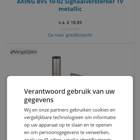
AXING BVS 10-02 Signaalversterker TV
metallic
v.a. € 18,89
2 prijzen
Ga naar goedkoopste
Bekijk product
Vergelijken
Verantwoord gebruik van uw
gegevens
Hama Aluminium SAT Holder - Silver
Wij en onze partners gebruiken cookies en
vergelijkbare technologieën om informatie
€ 30,49
op uw apparaat op te slaan en te openen
en om persoonsgegevens te verwerken,
Bekijk meer informatie
zoals uw IP-adres, unieke identificatoren