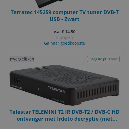
Terratec 145259 computer TV tuner DVB-T
USB - Zwart
v.a. € 14,50
3 prijzen
Ga naar goedkoopste
Bekijk product
Vergelijken
Laagste prijs ooit
Telestar TELEMINI T2 IR DVB-T2 / DVB-C HD
ontvanger met Irdeto decryptie (met
Freenet TV 3 maanden H.265/HEVC,