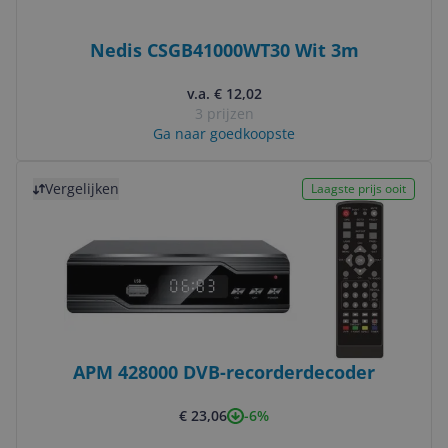
Nedis CSGB41000WT30 Wit 3m
v.a. € 12,02
3 prijzen
Ga naar goedkoopste
Bekijk product
Vergelijken
Laagste prijs ooit
APM 428000 DVB-recorderdecoder
-6%
€ 23,06