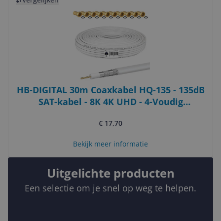
HB-DIGITAL 30m Coaxkabel HQ-135 - 135dB
SAT-kabel - 8K 4K UHD - 4-Voudig
Afgeschermd - Incl. 10 F-Stekkers
€ 17,70
Bekijk meer informatie
Uitgelichte producten
Een selectie om je snel op weg te helpen.