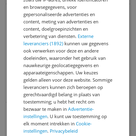
en browsegegevens, voor
Bekijk product
Vergelijken
Laagste prijs ooit
gepersonaliseerde advertenties en
content, meting van advertenties en
content, doelgroepinzichten en
verbetering van diensten.
Externe
leveranciers (1892)
kunnen uw gegevens
ook verwerken voor deze en andere
doeleinden, waaronder het gebruik van
nauwkeurige geolocatiegegevens en
Sandberg HDMI 2.0 kabel 2m zwart
apparaateigenschappen. Uw keuzes
gelden alleen voor deze website. Sommige
-18%
€ 7,47
leveranciers kunnen zich beroepen op
Bekijk meer informatie
gerechtvaardigd belang in plaats van
toestemming; u hebt het recht om
Bekijk product
bezwaar te maken in
Advertentie-
Vergelijken
instellingen
. U kunt uw toestemming op
elk moment intrekken in
Cookie-
instellingen
.
Privacybeleid