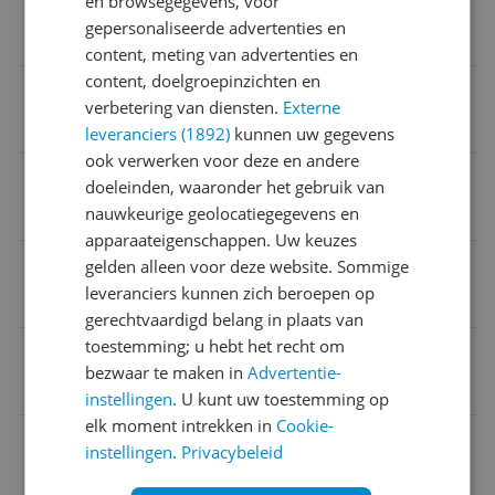
en browsegegevens, voor
Afspeelmogelijkheden
gepersonaliseerde advertenties en
DAB+ radio
content, meting van advertenties en
content, doelgroepinzichten en
Aansluitingen
verbetering van diensten.
Externe
Afspelen via USB
leveranciers (1892)
kunnen uw gegevens
ook verwerken voor deze en andere
Stroomvoorziening
doeleinden, waaronder het gebruik van
nauwkeurige geolocatiegegevens en
Lichtnet (stekker in stopcontact)
apparaateigenschappen. Uw keuzes
Type
gelden alleen voor deze website. Sommige
leveranciers kunnen zich beroepen op
Tafelradio
gerechtvaardigd belang in plaats van
toestemming; u hebt het recht om
Kleur
bezwaar te maken in
Advertentie-
Wit
instellingen
. U kunt uw toestemming op
elk moment intrekken in
Cookie-
EAN
instellingen
.
Privacybeleid
0019048230812