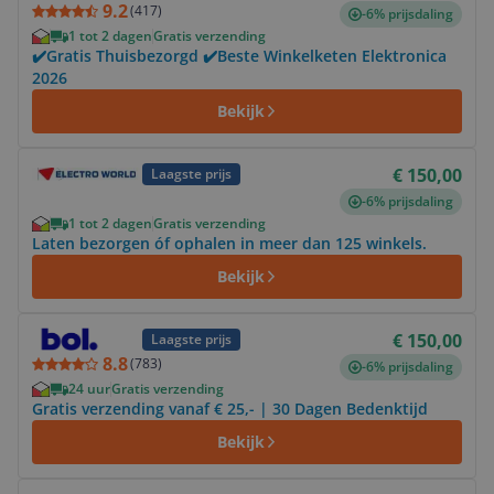
9.2
(
417
)
-6% prijsdaling
1 tot 2 dagen
Gratis verzending
✔️Gratis Thuisbezorgd ✔️Beste Winkelketen Elektronica
2026
Bekijk
Bekijk product
€ 150,00
Laagste prijs
-6% prijsdaling
1 tot 2 dagen
Gratis verzending
Laten bezorgen óf ophalen in meer dan 125 winkels.
Bekijk
Bekijk product
€ 150,00
Laagste prijs
8.8
(
783
)
-6% prijsdaling
24 uur
Gratis verzending
Gratis verzending vanaf € 25,- | 30 Dagen Bedenktijd
Bekijk
Bekijk product