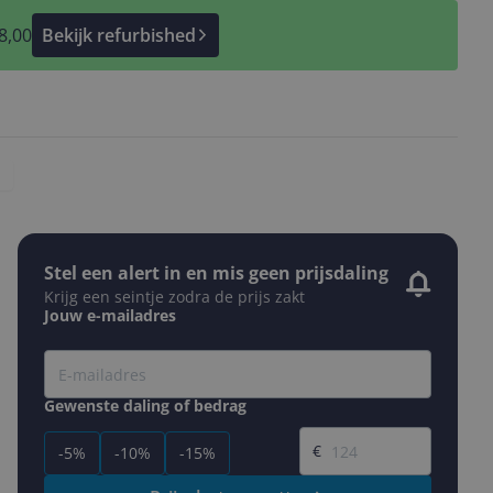
8,00
Bekijk refurbished
Stel een alert in en mis geen prijsdaling
Krijg een seintje zodra de prijs zakt
Jouw e-mailadres
Gewenste daling of bedrag
Gewenste prijs
€
-5%
-10%
-15%