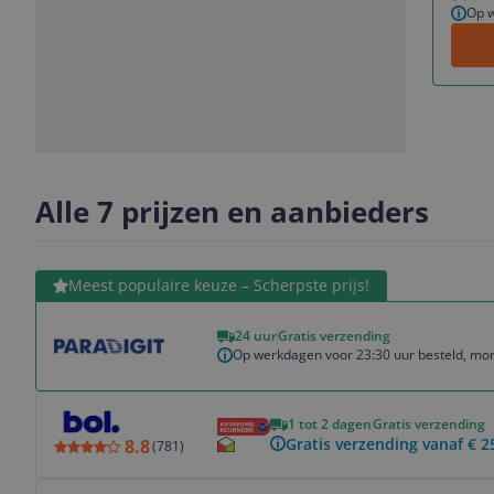
Op w
Slide
Slide
Slide
Slide
1
2
3
4
Alle 7 prijzen en aanbieders
Bekijk product
Meest populaire keuze – Scherpste prijs!
24 uur
Gratis verzending
Op werkdagen voor 23:30 uur besteld, mor
Bekijk product
1 tot 2 dagen
Gratis verzending
Gratis verzending vanaf € 2
8.8
(
781
)
Bekijk product