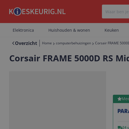
Elektronica
Huishouden & wonen
Keuken
Overzicht
Home
computerbehuizingen
Corsair FRAME 5000D
Corsair FRAME 5000D RS Mi
Bekijk 
Mee
Vorige
Volgende
24 