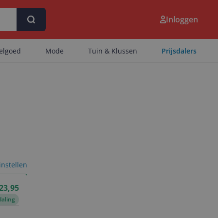
Inloggen
eelgoed
Mode
Tuin & Klussen
Prijsdalers
 instellen
23,95
daling