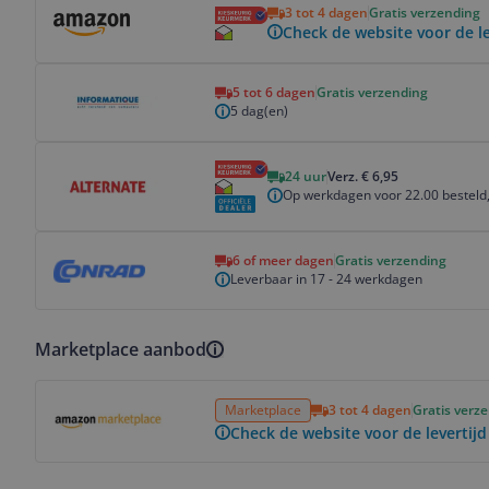
3 tot 4 dagen
Gratis verzending
Check de website voor de le
Bekijk product
5 tot 6 dagen
Gratis verzending
5 dag(en)
Bekijk product
24 uur
Verz. € 6,95
Op werkdagen voor 22.00 besteld,
Bekijk product
6 of meer dagen
Gratis verzending
Leverbaar in 17 - 24 werkdagen
Marketplace aanbod
Bekijk product
Marketplace
3 tot 4 dagen
Gratis verz
Check de website voor de levertijd