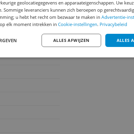
keurige geolocatiegegevens en apparaateigenschappen. Uw keuze
1
2
3
e. Sommige leveranciers kunnen zich beroepen op gerechtvaardig
emming; u hebt het recht om bezwaar te maken in
Advertentie-ins
op elk moment intrekken in
Cookie-instellingen
.
Privacybeleid
ERGEVEN
ALLES AFWIJZEN
ALLES 