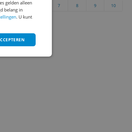
s gelden alleen
4
5
6
7
8
9
10
d belang in
Vraag 1 van 4
tellingen
. U kunt
ACCEPTEREN