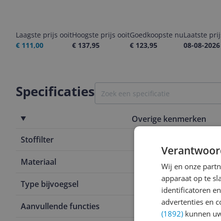
Laagste prijs ooit
Hoogste prijs ooit
Goedkoopste nu
Laatste pri
€ 111,00
€ 137,95
€ 123,95
08-08-2026
Specificaties
Overige kenmerken
Stoffilter
Ja
Verantwoor
Materiaal
Kunststof
Wij en onze part
apparaat op te s
Type bijvoegsel
Midi Tower
identificatoren e
advertenties en c
Aanvullende functies
Verbeterd k
(1892)
kunnen uw 