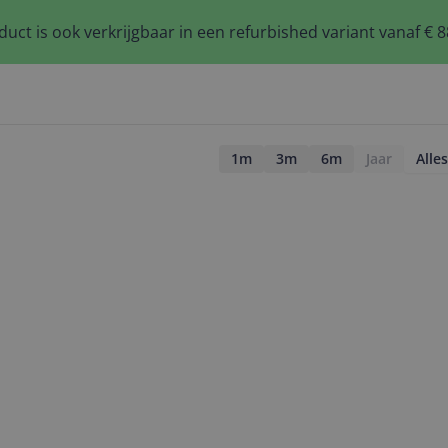
duct is ook verkrijgbaar in een refurbished variant vanaf € 8
1m
3m
6m
Jaar
Alles