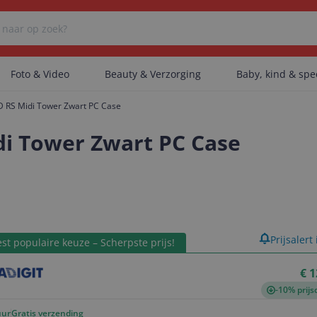
Foto & Video
Beauty & Verzorging
Baby, kind & sp
 RS Midi Tower Zwart PC Case
Er zijn geen categorieën gevonden.
di Tower Zwart PC Case
Er zijn geen producten gevonden.
product
Prijsalert
st populaire keuze – Scherpste prijs!
Er zijn geen artikelen gevonden.
€ 1
-10% prijs
uur
Gratis verzending