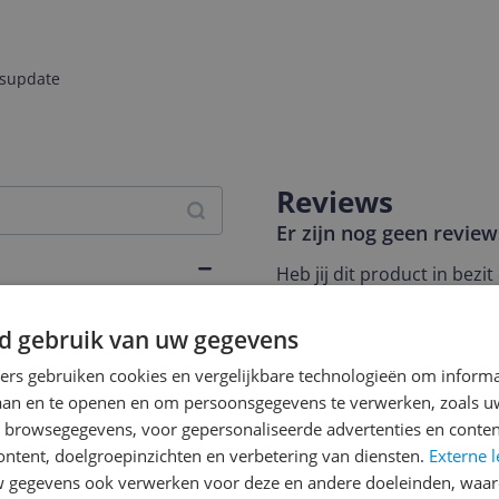
jsupdate
Reviews
Er zijn nog geen revie
Heb jij dit product in bezi
met het schrijven van je re
een review gemiddeld tuss
d gebruik van uw gegevens
andere bezoekers een bet
ners gebruiken cookies en vergelijkbare technologieën om inform
€250,-!
Klik hier voor de a
laan en te openen en om persoonsgegevens te verwerken, zoals uw
n browsegegevens, voor gepersonaliseerde advertenties en conten
Cijfer
ontent, doelgroepinzichten en verbetering van diensten.
Externe l
abelbeheer
Welk cijfer geef jij dit prod
gegevens ook verwerken voor deze en andere doeleinden, waar