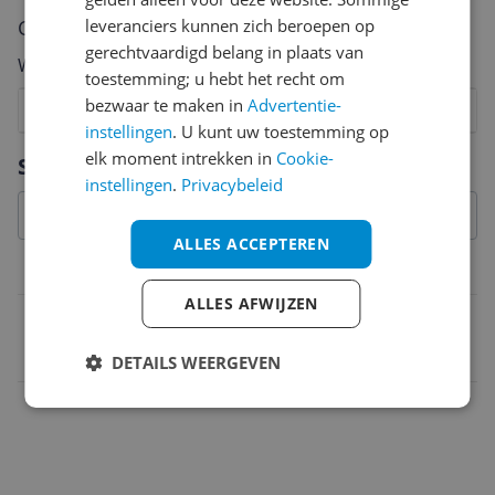
Cijfer
leveranciers kunnen zich beroepen op
gerechtvaardigd belang in plaats van
Welk cijfer geef jij dit product?
toestemming; u hebt het recht om
bezwaar te maken in
Advertentie-
1
2
3
4
5
6
7
8
9
10
instellingen
. U kunt uw toestemming op
Vraag 1 van 4
elk moment intrekken in
Cookie-
Specificaties
instellingen
.
Privacybeleid
ALLES ACCEPTEREN
Belangrijkste kenmerken
ALLES AFWIJZEN
EAN
6947214400650
DETAILS WEERGEVEN