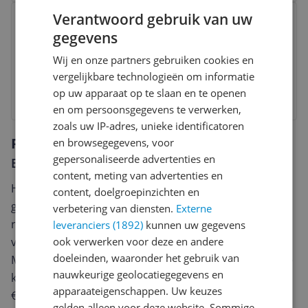
Bekijk product
Verantwoord gebruik van uw
Kenro KFL201N Macro Ringflitser
gegevens
voor Nikon
Wij en onze partners gebruiken cookies en
v.a. € 159,00
vergelijkbare technologieën om informatie
op uw apparaat op te slaan en te openen
Bekijk product
en om persoonsgegevens te verwerken,
zoals uw IP-adres, unieke identificatoren
Reviews
en browsegegevens, voor
gepersonaliseerde advertenties en
Er zijn nog geen reviews geschreven
content, meting van advertenties en
Heb jij dit product in bezit en wil je graag je mening
content, doelgroepinzichten en
geven? Start dan hieronder met het schrijven van je
verbetering van diensten.
Externe
review. Afhankelijk van de details duurt het schrijven
leveranciers (1892)
kunnen uw gegevens
van een review gemiddeld tussen de 3 en 10 minuten.
ook verwerken voor deze en andere
doeleinden, waaronder het gebruik van
Met jouw mening help je andere bezoekers een betere
nauwkeurige geolocatiegegevens en
keuze te maken én maak je iedere maand kans op
apparaateigenschappen. Uw keuzes
€250,-!
Klik hier voor de actievoorwaarden.
gelden alleen voor deze website. Sommige