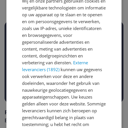
Wij en onze partners gebruiken cookies en
€ 22,95
08-08-2026
vergelijkbare technologieën om informatie
op uw apparaat op te slaan en te openen
en om persoonsgegevens te verwerken,
zoals uw IP-adres, unieke identificatoren
Stel een alert in en mis geen prijsdaling
en browsegegevens, voor
Krijg een seintje zodra de prijs zakt
gepersonaliseerde advertenties en
Jouw e-mailadres
content, meting van advertenties en
content, doelgroepinzichten en
verbetering van diensten.
Externe
Gewenste daling of bedrag
leveranciers (1892)
kunnen uw gegevens
Gewenste prijs
ook verwerken voor deze en andere
€
-5%
-10%
-15%
doeleinden, waaronder het gebruik van
Prijsalert aanzetten
nauwkeurige geolocatiegegevens en
apparaateigenschappen. Uw keuzes
gelden alleen voor deze website. Sommige
leveranciers kunnen zich beroepen op
Reviews
gerechtvaardigd belang in plaats van
Er zijn nog geen reviews geschreven
toestemming; u hebt het recht om