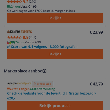
9.2
(
270
)
24 uur
Verz. € 4,99
Op werkdagen voor 17:00 besteld, morgen in huis
Bekijk
Bekijk product
€ 23,99
8.9
(
251
)
24 uur
Verz. € 4,99
✅ Score van 9,4 volgens 18.000 fotografen
Bekijk
Marketplace aanbod
Bekijk product
€ 42,79
Marketplace
3 tot 4 dagen
Gratis verzending
Check de website voor de levertijd | Gratis bezorgd >
€20,-
Bekijk product