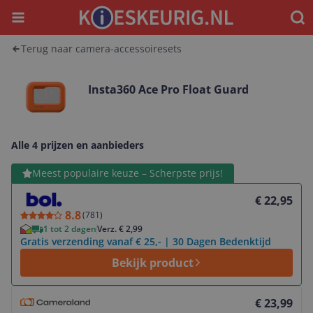
Menu
Waar
Terug naar camera-accessoiresets
Insta360 Ace Pro Float Guard
Alle 4 prijzen en aanbieders
Bekijk product
Meest populaire keuze – Scherpste prijs!
€ 22,95
8.8
(
781
)
1 tot 2 dagen
Verz. € 2,99
Gratis verzending vanaf € 25,- | 30 Dagen Bedenktijd
Bekijk product
Bekijk product
€ 23,99