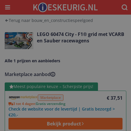
Menu
Waar
Terug naar bouw_en_constructiespeelgoed
LEGO 60474 City - F1® grid met VCARB
en Sauber racewagens
Alle 1 prijzen en aanbieders
Marketplace aanbod
Bekijk product
Meest populaire keuze – Scherpste prijs!
€ 37,51
Marketplace
3 tot 4 dagen
Gratis verzending
Check de website voor de levertijd | Gratis bezorgd >
€20,-
Bekijk product