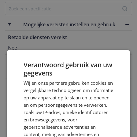
Mogelijke vereisten instellen en gebruik
Betaalde diensten vereist
Nee
Bluetooth vereist
Verantwoord gebruik van uw
Nee
gegevens
Wij en onze partners gebruiken cookies en
Mobiele data verbinding mogelijk
vergelijkbare technologieën om informatie
Nee
op uw apparaat op te slaan en te openen
en om persoonsgegevens te verwerken,
App werkt op besturingssyteem
zoals uw IP-adres, unieke identificatoren
en browsegegevens, voor
Niet van toepassing
gepersonaliseerde advertenties en
Wifi vereist
content, meting van advertenties en