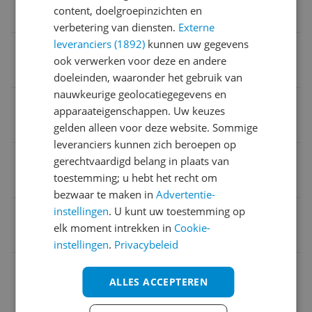
content, doelgroepinzichten en
Nee
verbetering van diensten.
Externe
leveranciers (1892)
kunnen uw gegevens
Delen van gebruikersgegevens vereist
ook verwerken voor deze en andere
Nee
doeleinden, waaronder het gebruik van
nauwkeurige geolocatiegegevens en
App vereist voor volledige functionaliteit
apparaateigenschappen. Uw keuzes
Nee
gelden alleen voor deze website. Sommige
leveranciers kunnen zich beroepen op
Compatibel met
gerechtvaardigd belang in plaats van
toestemming; u hebt het recht om
Niet van toepassing
bezwaar te maken in
Advertentie-
instellingen
. U kunt uw toestemming op
EAN
elk moment intrekken in
Cookie-
5702017864440
instellingen
.
Privacybeleid
Afmetingen & Gewicht
ALLES ACCEPTEREN
Algemeen