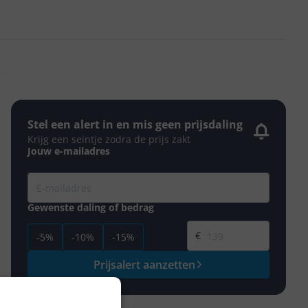
Stel een alert in en mis geen prijsdaling
Krijg een seintje zodra de prijs zakt
Jouw e-mailadres
Gewenste daling of bedrag
Gewenste prijs
€
-5%
-10%
-15%
Prijsalert aanzetten