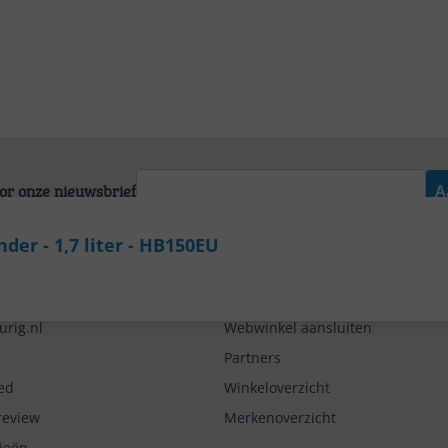
voor onze nieuwsbrief
A
der - 1,7 liter - HB150EU
Zakelijk
urig.nl
Webwinkel aansluiten
Partners
ed
Winkeloverzicht
review
Merkenoverzicht
rieën