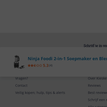
Schrijf je in 
Bekijk product
Ninja Foodi 2-in-1 Soepmaker en Blen
5.3
(
4
)
Service
Algemeen
Vragen?
Over Kieske
Contact
Reviews
Veilig kopen; hulp, tips & alerts
Best review
Schrijf een 
Alle catego