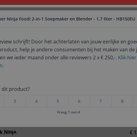
ver Ninja Foodi 2-in-1 Soepmaker en Blender - 1,7 liter - HB150EU
Foto & Video
Beauty & Verzorging
Baby, kind & sp
review schrijft! Door het achterlaten van jouw eerlijke en 
es
Ninja Foodi 2-in-1 Soepmaker en Blender - 1,7 liter - HB150EU
product, help je andere consumenten bij het maken van de j
Er zijn geen categorieën gevonden.
en we ieder maand onder alle reviewers 2 x € 250,-.
Klik hie
r en Blender - 1,7 liter - HB1
n.
Er zijn geen producten gevonden.
ij dit product?
3
4
5
6
7
8
Er zijn geen artikelen gevonden.
Vraag 1 van 4
product
Prijsalert
st populaire keuze – Scherpste prijs!
€ 1