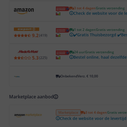
Bekijk product
3 tot 4 dagen
Gratis verzending
Check de website voor de le
Bekijk product
1 tot 2 dagen
Gratis verzending
✔️Gratis Thuisbezorgd ✔️Be
9.2
(
419
)
Bekijk product
24 uur
Gratis verzending
Bestel online, haal dezelfde
5.3
(
225
)
Bekijk product
Onbekend
Verz. € 10,00
Marketplace aanbod
Bekijk product
Marketplace
3 tot 4 dagen
Gratis verz
Check de website voor de levertijd