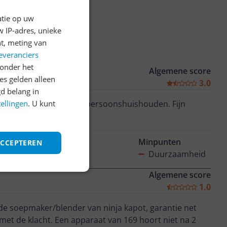
atie op uw
 IP-adres, unieke
t, meting van
everanciers
onder het
Algemene score
s gelden alleen
3.0
d belang in
tellingen
. U kunt
as 2 jaar mee in ons 2 persoonshuishouden. Fijn
Minpunten
ACCEPTEREN
Duurzaamheid
Algemene score
1.0
 met de klacht. Een apparaat van 169 hoort niet na 2