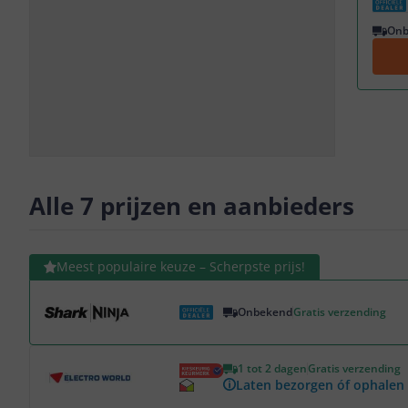
Vorige
Volgende
Onb
Slide
Slide
Slide
Slide
1
2
3
4
Alle 7 prijzen en aanbieders
Bekijk product
Meest populaire keuze – Scherpste prijs!
Onbekend
Gratis verzending
Bekijk product
1 tot 2 dagen
Gratis verzending
Laten bezorgen óf ophalen 