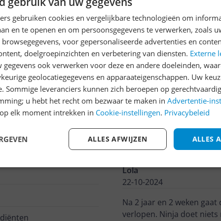
d gebruik van uw gegevens
jsupdate
ners gebruiken cookies en vergelijkbare technologieën om inform
laan en te openen en om persoonsgegevens te verwerken, zoals uw
n browsegegevens, voor gepersonaliseerde advertenties en conten
Reviews
ontent, doelgroepinzichten en verbetering van diensten.
Externe l
gegevens ook verwerken voor deze en andere doeleinden, waar
Marius
keurige geolocatiegegevens en apparaateigenschappen. Uw keuze
29-09-2025
e. Sommige leveranciers kunnen zich beroepen op gerechtvaardig
emming; u hebt het recht om bezwaar te maken in
Advertentie-ins
Ninja soupmaker gaat hela
op elk moment intrekken in
Cookie-instellingen
.
Privacybeleid
aparaat in gebruik.
Pluspunten
ERGEVEN
ALLES AFWIJZEN
ALLES 
Gebruiksgemak
Lola
22-10-2024
Na 2 jaar en 2 weken gaat de soepmaker/blender van ninja kapot, garantie net
verlopen. Ninja doet niets
diënten