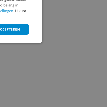
d belang in
tellingen
. U kunt
ACCEPTEREN