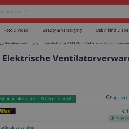
Foto & Video
Beauty & Verzorging
Baby, kind & sp
g
Ruimteverwarming
Eurom Alutherm 2000 WiFi - Elektrische Ventilatorverw
Er zijn geen categorieën gevonden.
 Elektrische Ventilatorverwar
Er zijn geen producten gevonden.
product
Prijsalert
st populaire keuze – Scherpste prijs!
Er zijn geen artikelen gevonden.
€ 1
-2% prijs
uur
Gratis verzending