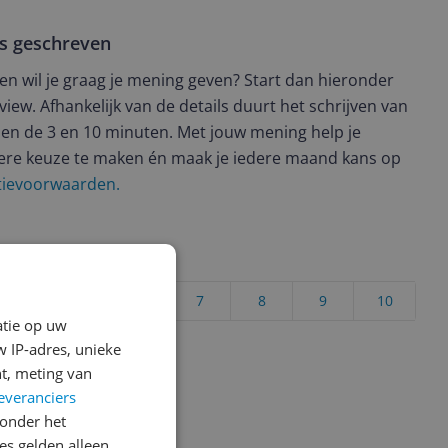
ws geschreven
t en wil je graag je mening geven? Start dan hieronder
view. Afhankelijk van de details duurt het schrijven van
en de 3 en 10 minuten. Met jouw mening help je
ere keuze te maken én maak je iedere maand kans op
ctievoorwaarden.
uct?
4
5
6
7
8
9
10
atie op uw
Vraag 1 van 4
 IP-adres, unieke
t, meting van
everanciers
onder het
s gelden alleen