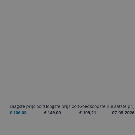
Laagste prijs ooit
Hoogste prijs ooit
Goedkoopste nu
Laatste pri
€ 106,08
€ 149,00
€ 109,21
07-08-2026