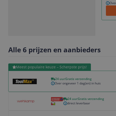
Over
Slide
Slide
Slide
Slide
1
2
3
4
Alle 6 prijzen en aanbieders
Bekijk product
Meest populaire keuze – Scherpste prijs!
24 uur
Gratis verzending
Over ongeveer 1 dag(en) in huis
Bekijk product
24 uur
Gratis verzending
direct leverbaar
Bekijk product