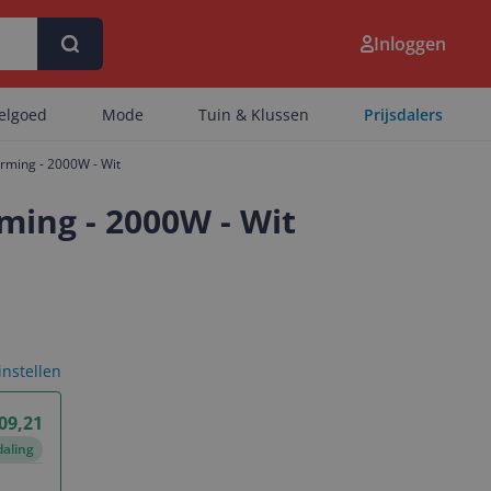
Inloggen
eelgoed
Mode
Tuin & Klussen
Prijsdalers
arming - 2000W - Wit
ming - 2000W - Wit
 instellen
09,21
daling