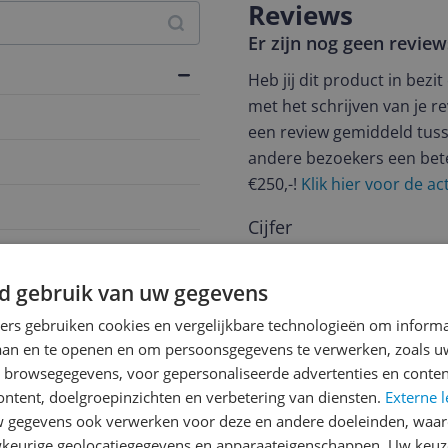
Reviews
Er zijn nog geen revie
Heb jij dit product in bezi
met het schrijven van je re
een review gemiddeld tuss
andere bezoekers een bet
€250,-!
Klik hier voor de a
Cijfer
Welk cijfer geef jij dit prod
d gebruik van uw gegevens
1
2
3
ners gebruiken cookies en vergelijkbare technologieën om inform
laan en te openen en om persoonsgegevens te verwerken, zoals uw
n browsegegevens, voor gepersonaliseerde advertenties en conten
ontent, doelgroepinzichten en verbetering van diensten.
Externe l
gegevens ook verwerken voor deze en andere doeleinden, waar
keurige geolocatiegegevens en apparaateigenschappen. Uw keuze