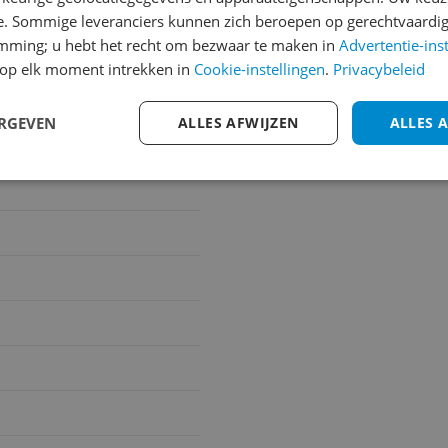
e. Sommige leveranciers kunnen zich beroepen op gerechtvaardig
emming; u hebt het recht om bezwaar te maken in
Advertentie-ins
op elk moment intrekken in
Cookie-instellingen
.
Privacybeleid
ERGEVEN
ALLES AFWIJZEN
ALLES 
lektrisch verwarmingstoes