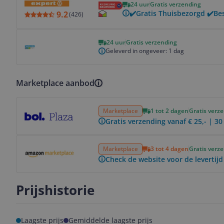
24 uur
Gratis verzending
✔️Gratis Thuisbezorgd ✔️Be
9.2
(
426
)
Bekijk product
24 uur
Gratis verzending
Geleverd in ongeveer: 1 dag
Marketplace aanbod
Bekijk product
Marketplace
1 tot 2 dagen
Gratis verz
Gratis verzending vanaf € 25,- | 3
Bekijk product
Marketplace
3 tot 4 dagen
Gratis verz
Check de website voor de levertijd
Prijshistorie
Laagste prijs
Gemiddelde laagste prijs