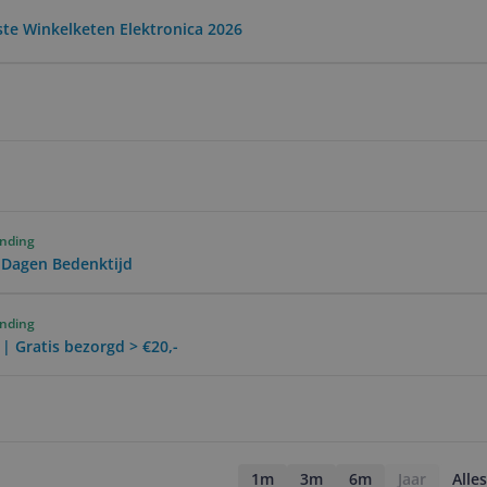
ste Winkelketen Elektronica 2026
ending
0 Dagen Bedenktijd
ending
 | Gratis bezorgd > €20,-
1m
3m
6m
Jaar
Alles