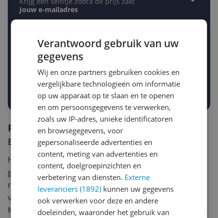
Krijg een seintje zodra de prijs zakt
Jouw e-mailadres
Verantwoord gebruik van uw
Gewenste daling of bedrag
gegevens
Gewenste prijs
€
-5%
-10%
-15%
Wij en onze partners gebruiken cookies en
vergelijkbare technologieën om informatie
Prijsalert aanzetten
op uw apparaat op te slaan en te openen
en om persoonsgegevens te verwerken,
zoals uw IP-adres, unieke identificatoren
Reviews
en browsegegevens, voor
Er zijn nog geen reviews geschreven
gepersonaliseerde advertenties en
content, meting van advertenties en
Heb jij dit product in bezit en wil je graag je mening
content, doelgroepinzichten en
geven? Start dan hieronder met het schrijven van je
verbetering van diensten.
Externe
review. Afhankelijk van de details duurt het schrijven
leveranciers (1892)
kunnen uw gegevens
van een review gemiddeld tussen de 3 en 10 minuten.
ook verwerken voor deze en andere
Met jouw mening help je andere bezoekers een betere
doeleinden, waaronder het gebruik van