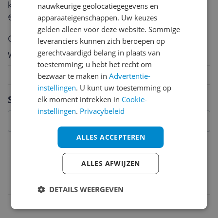
keuze te maken én maak je iedere maand kans op
nauwkeurige geolocatiegegevens en
€250,-!
Klik hier voor de actievoorwaarden.
apparaateigenschappen. Uw keuzes
gelden alleen voor deze website. Sommige
Cijfer
leveranciers kunnen zich beroepen op
gerechtvaardigd belang in plaats van
Welk cijfer geef jij dit product?
toestemming; u hebt het recht om
1
2
3
4
5
6
7
8
9
10
bezwaar te maken in
Advertentie-
instellingen
. U kunt uw toestemming op
Vraag 1 van 4
Specificaties
elk moment intrekken in
Cookie-
instellingen
.
Privacybeleid
ALLES ACCEPTEREN
Overige kenmerken
ALLES AFWIJZEN
Talen container
Nederlands
DETAILS WEERGEVEN
Platform