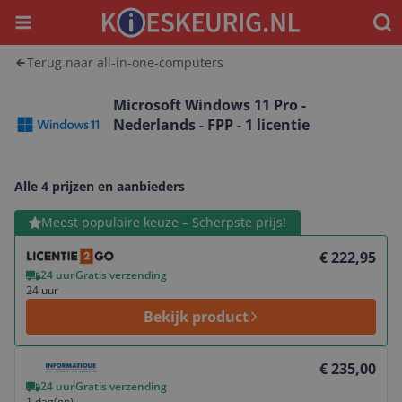
Menu
Waar
Terug naar all-in-one-computers
Microsoft Windows 11 Pro -
Nederlands - FPP - 1 licentie
Alle 4 prijzen en aanbieders
Bekijk product
Meest populaire keuze – Scherpste prijs!
€ 222,95
24 uur
Gratis verzending
24 uur
Bekijk product
Bekijk product
€ 235,00
24 uur
Gratis verzending
1 dag(en)