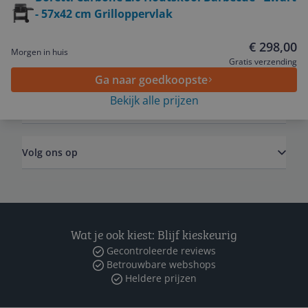
- 57x42 cm Grilloppervlak
Service
€ 298,00
Morgen in huis
Algemeen
Gratis verzending
Ga naar goedkoopste
Bekijk alle prijzen
Zakelijk
Volg ons op
Wat je ook kiest: Blijf kieskeurig
Gecontroleerde reviews
Betrouwbare webshops
Heldere prijzen