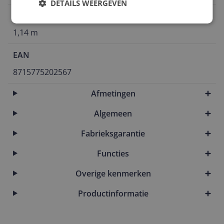
DETAILS WEERGEVEN
Product lengte
1,14 m
EAN
8715775202567
Afmetingen
Algemeen
Fabrieksgarantie
Functies
Overige kenmerken
Productinformatie