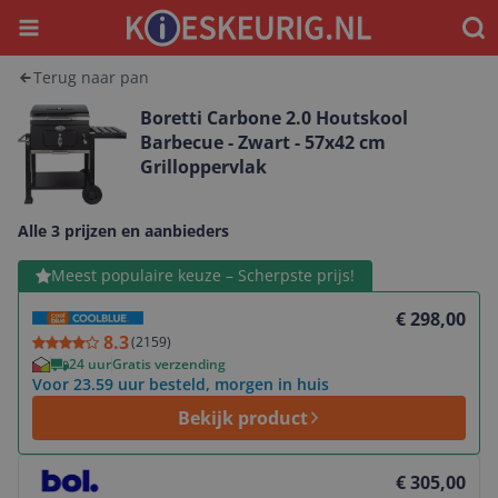
Menu
Waar
Terug naar pan
Boretti Carbone 2.0 Houtskool
Barbecue - Zwart - 57x42 cm
Grilloppervlak
Alle 3 prijzen en aanbieders
Bekijk product
Meest populaire keuze – Scherpste prijs!
€ 298,00
8.3
(
2159
)
24 uur
Gratis verzending
Voor 23.59 uur besteld, morgen in huis
Bekijk product
Bekijk product
€ 305,00