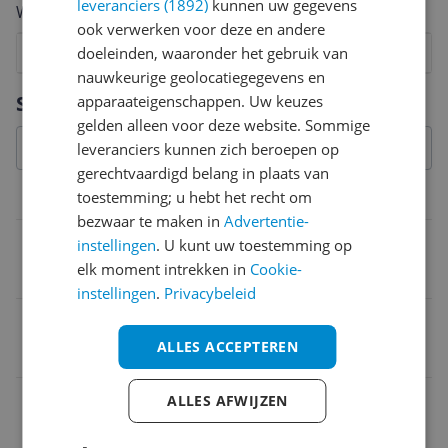
leveranciers (1892)
kunnen uw gegevens
Welk cijfer geef jij dit product?
ook verwerken voor deze en andere
1
2
doeleinden, waaronder het gebruik van
3
4
5
6
7
8
9
10
nauwkeurige geolocatiegegevens en
Vraag 1 van 4
Specificaties
apparaateigenschappen. Uw keuzes
gelden alleen voor deze website. Sommige
leveranciers kunnen zich beroepen op
gerechtvaardigd belang in plaats van
toestemming; u hebt het recht om
Afmetingen & gewicht
bezwaar te maken in
Advertentie-
Verpakkingsgewicht
instellingen
. U kunt uw toestemming op
elk moment intrekken in
Cookie-
37 kg
instellingen
.
Privacybeleid
Product breedte
ALLES ACCEPTEREN
1,14 m
Product hoogte
ALLES AFWIJZEN
1,09 m