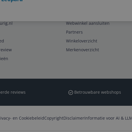
Zakelijk
urig.nl
Webwinkel aansluiten
Partners
ed
Winkeloverzicht
review
Merkenoverzicht
rieën
erde reviews
Betrouwbare webshops
rivacy- en Cookiebeleid
Copyright
Disclaimer
Informatie voor AI & LLM