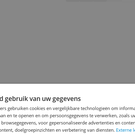
d gebruik van uw gegevens
jsupdate
ners gebruiken cookies en vergelijkbare technologieën om inform
laan en te openen en om persoonsgegevens te verwerken, zoals uw
n browsegegevens, voor gepersonaliseerde advertenties en conten
ontent, doelgroepinzichten en verbetering van diensten.
Externe l