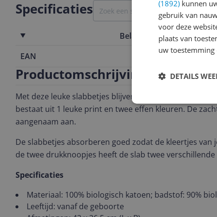
(1892)
kunnen uw 
Specificaties
gebruik van nauw
voor deze websit
Belangrijkste kenmerken
plaats van toest
uw toestemming 
EAN
5400858170
Productomschrijving
DETAILS WE
Met deze leuke slabbetjes blijven de kleertjes van je ba
bestaat uit 1 leuke print en twee effen kleuren. De zach
aangenaam aan.
De slabbetjes absorberen goed zodat de kleertjes van j
de twee drukknoopjes heeft de slab twee verschillende
Specificaties
Materiaal: 100% biologisch katoen; badstof: 90% bio
Leeftijd: vanaf de geboorte