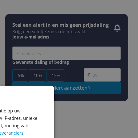
Stel een alert in en mis geen prijsdaling
Krijg een seintje zodra de prijs zakt
Jouw e-mailadres
Gewenste daling of bedrag
Gewenste prijs
€
-5%
-10%
-15%
Prijsalert aanzetten
atie op uw
 IP-adres, unieke
t, meting van
everanciers