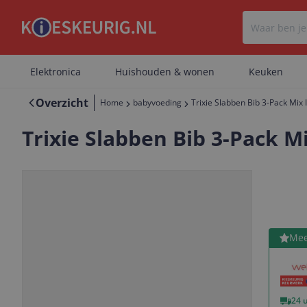
Elektronica
Huishouden & wonen
Keuken
Overzicht
Home
babyvoeding
Trixie Slabben Bib 3-Pack Mix 
Trixie Slabben Bib 3-Pack M
Bekijk 
Mee
Vorige
Volgende
24 