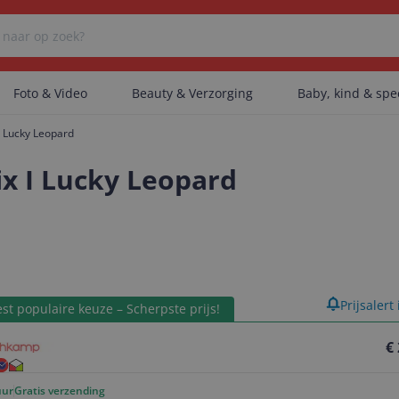
Foto & Video
Beauty & Verzorging
Baby, kind & sp
I Lucky Leopard
Er zijn geen categorieën gevonden.
ix I Lucky Leopard
Er zijn geen producten gevonden.
product
Prijsalert
Er zijn geen artikelen gevonden.
st populaire keuze – Scherpste prijs!
€
uur
Gratis verzending