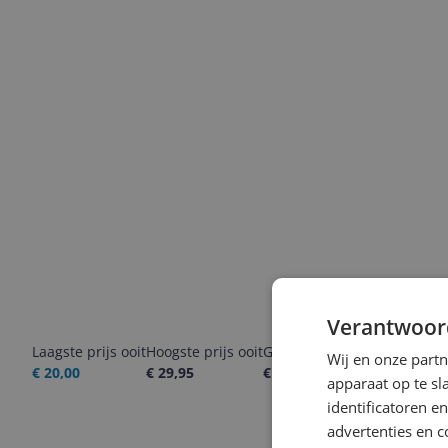
Verantwoor
Laagste prijs ooit
Hoogste prijs ooit
Goedkoopste nu
Laatste pri
Wij en onze part
€ 20,00
€ 29,95
€ 29,95
06-08-2026
apparaat op te s
identificatoren e
advertenties en c