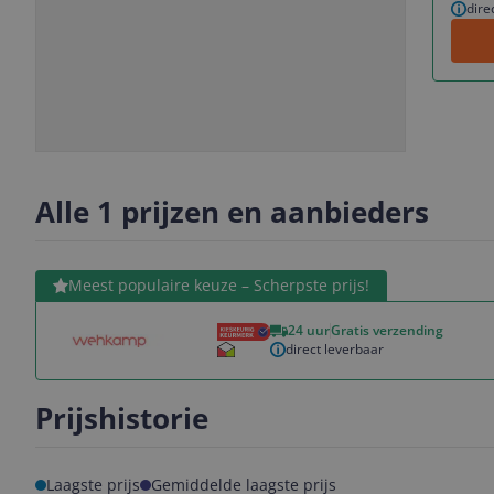
dire
Slide
Slide
1
2
Alle 1 prijzen en aanbieders
Bekijk product
Meest populaire keuze – Scherpste prijs!
24 uur
Gratis verzending
direct leverbaar
Prijshistorie
Laagste prijs
Gemiddelde laagste prijs