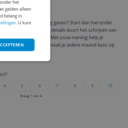
onder het
s gelden alleen
ws geschreven
d belang in
t en wil je graag je mening geven? Start dan hieronder
tellingen
. U kunt
view. Afhankelijk van de details duurt het schrijven van
en de 3 en 10 minuten. Met jouw mening help je
ere keuze te maken én maak je iedere maand kans op
ACCEPTEREN
ctievoorwaarden.
uct?
4
5
6
7
8
9
10
Vraag 1 van 4