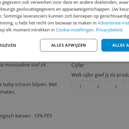
Reviews
gegevens ook verwerken voor deze en andere doeleinden, waar
keurige geolocatiegegevens en apparaateigenschappen. Uw keuze
Er zijn nog geen revie
e. Sommige leveranciers kunnen zich beroepen op gerechtvaardig
Heb jij dit product in bezi
emming; u hebt het recht om bezwaar te maken in
Advertentie-ins
op elk moment intrekken in
Cookie-instellingen
.
Privacybeleid
met het schrijven van je re
132
een review gemiddeld tuss
andere bezoekers een bet
ERGEVEN
ALLES AFWIJZEN
ALLES 
€250,-!
Klik hier voor de a
by'tje schoon. De set
te mousseline stof zit
Cijfer
Welk cijfer geef jij dit prod
e baby schoon blijven. Met
1
2
3
 maten.
logisch katoen - 10% PES