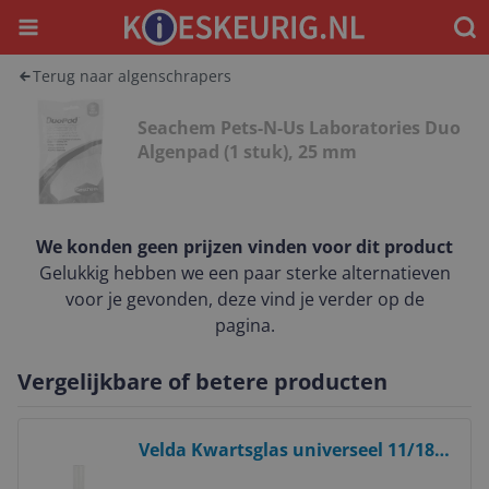
Menu
Waar
Terug naar algenschrapers
Seachem Pets-N-Us Laboratories Duo
Algenpad (1 stuk), 25 mm
We konden geen prijzen vinden voor dit product
Gelukkig hebben we een paar sterke alternatieven
voor je gevonden, deze vind je verder op de
pagina.
Vergelijkbare of betere producten
Bekijk product
Velda Kwartsglas universeel 11/18
Watt