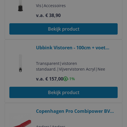
Vis
|
Accessoires
v.a. € 38,90
Bekijk product
Bekijk product
Ubbink Vistoren - 100cm + voet
20cm - Acryl - Transparent
Transparent
|
vistoren
standaard.
|
Vijvervistoren Acryl
|
Nee
v.a. € 157,00
-1%
Bekijk product
Bekijk product
Copenhagen Pro Combipower BV
GLASSCHRAPER 39
Anders
|
Anders