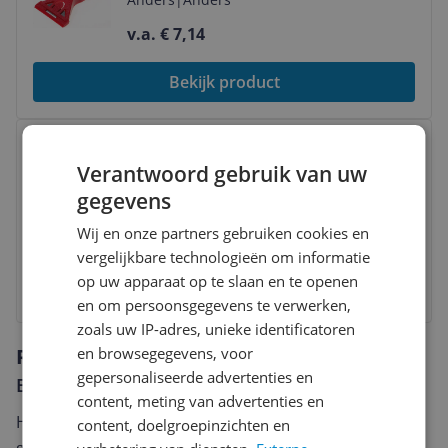
v.a. € 7,14
Bekijk product
Bekijk product
JBL Floaty II - M: tot 10 mm Glas
Verantwoord gebruik van uw
gegevens
Anders
|
Accessoires
Wij en onze partners gebruiken cookies en
v.a. € 25,99
-9%
vergelijkbare technologieën om informatie
op uw apparaat op te slaan en te openen
Bekijk product
en om persoonsgegevens te verwerken,
zoals uw IP-adres, unieke identificatoren
en browsegegevens, voor
Reviews
gepersonaliseerde advertenties en
Er zijn nog geen reviews geschreven
content, meting van advertenties en
Heb jij dit product in bezit en wil je graag je mening
content, doelgroepinzichten en