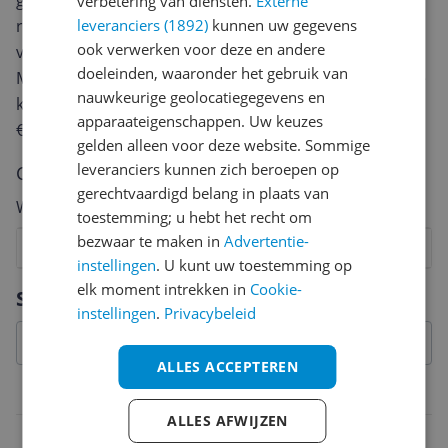
geven? Start dan hieronder met het schrijven van je
verbetering van diensten.
Externe
leveranciers (1892)
kunnen uw gegevens
review. Afhankelijk van de details duurt het schrijven
ook verwerken voor deze en andere
van een review gemiddeld tussen de 3 en 10 minuten.
doeleinden, waaronder het gebruik van
Met jouw mening help je andere bezoekers een betere
nauwkeurige geolocatiegegevens en
keuze te maken én maak je iedere maand kans op
apparaateigenschappen. Uw keuzes
€250,-!
Klik hier voor de actievoorwaarden.
gelden alleen voor deze website. Sommige
leveranciers kunnen zich beroepen op
Cijfer
gerechtvaardigd belang in plaats van
Welk cijfer geef jij dit product?
toestemming; u hebt het recht om
bezwaar te maken in
Advertentie-
1
2
3
4
5
6
7
8
9
10
instellingen
. U kunt uw toestemming op
Vraag 1 van 4
elk moment intrekken in
Cookie-
Specificaties
instellingen
.
Privacybeleid
ALLES ACCEPTEREN
Belangrijkste kenmerken
ALLES AFWIJZEN
EAN