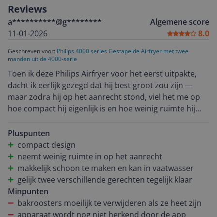
Reviews
a**********@g********
Algemene score
11-01-2026
8.0
Geschreven voor:
Philips 4000 series Gestapelde Airfryer met twee
manden uit de 4000-serie
Toen ik deze Philips Airfryer voor het eerst uitpakte,
dacht ik eerlijk gezegd dat hij best groot zou zijn —
maar zodra hij op het aanrecht stond, viel het me op
hoe compact hij eigenlijk is en hoe weinig ruimte hij
inneemt dankzij het verticale, gestapelde ontwerp.
Voor mijn keuken is dat een enorme plus! Wat ik vooral
Pluspunten
fijn vind, is dat je door de 2 manden tegelijk te
compact design
gebruiken toch eenvoudig voor meerdere personen
neemt weinig ruimte in op het aanrecht
kunt koken. De automatische synchronisatie van de
makkelijk schoon te maken en kan in vaatwasser
tijden zorgt ervoor dat alles tegelijk klaar is, dus geen
gelijk twee verschillende gerechten tegelijk klaar
gedoe met gerechten die te vroeg of te laat klaar zijn.
Minpunten
Na het airfryeren is het schoonmaken echt een fluitje
bakroosters moeilijk te verwijderen als ze heet zijn
van een cent. De manden hebben blijkbaar een
apparaat wordt nog niet herkend door de app