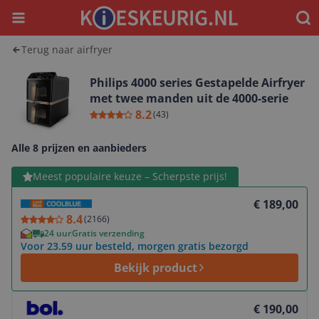
Menu
Waar
Terug naar airfryer
Philips 4000 series Gestapelde Airfryer
met twee manden uit de 4000-serie
8.2
(
43
)
Alle 8 prijzen en aanbieders
Bekijk product
Meest populaire keuze – Scherpste prijs!
€ 189,00
8.4
(
2166
)
24 uur
Gratis verzending
Voor 23.59 uur besteld, morgen gratis bezorgd
Bekijk product
Bekijk product
€ 190,00