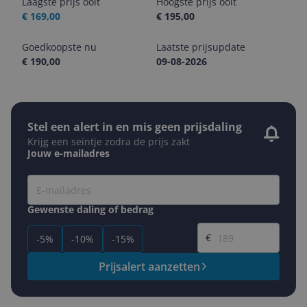
Laagste prijs ooit
Hoogste prijs ooit
€ 169,00
€ 195,00
Goedkoopste nu
Laatste prijsupdate
€ 190,00
09-08-2026
Stel een alert in en mis geen prijsdaling
Krijg een seintje zodra de prijs zakt
Jouw e-mailadres
Gewenste daling of bedrag
Gewenste prijs
€
-5%
-10%
-15%
Prijsalert aanzetten