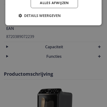
ALLES AFWIJZEN
Vermogen
DETAILS WEERGEVEN
2.750 W
EAN
8720389072239
Capaciteit
Functies
Productomschrijving