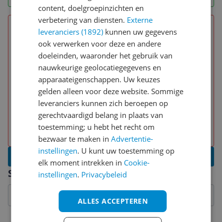
content, doelgroepinzichten en
verbetering van diensten.
Externe
Kleine producten kunnen door de
leveranciers (1892)
kunnen uw gegevens
gaatjes/roosters vallen en het binnenrooster is
ook verwerken voor deze en andere
heet en lastig te verwijderen
doeleinden, waaronder het gebruik van
nauwkeurige geolocatiegegevens en
Baktijden en temperaturen lijken niet altijd te
apparaateigenschappen. Uw keuzes
kloppen; sommige gerechten worden minder
gelden alleen voor deze website. Sommige
knapperig of hebben langer nodig
leveranciers kunnen zich beroepen op
Door de twee kleinere manden is de capaciteit
gerechtvaardigd belang in plaats van
beperkt voor grotere porties of volledige
toestemming; u hebt het recht om
maaltijden
bezwaar te maken in
Advertentie-
instellingen
. U kunt uw toestemming op
Schrijf een review
elk moment intrekken in
Cookie-
Specificaties
instellingen
.
Privacybeleid
ALLES ACCEPTEREN
Technisch