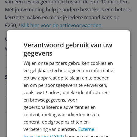
van een review gemiddeld tussen de 3 en 10 minuten.
Met jouw mening help je andere bezoekers een betere
keuze te maken én maak je iedere maand kans op
€250,-!
Klik hier voor de actievoorwaarden.
Cijfer
Verantwoord gebruik van uw
Welk cijfer geef jij dit product?
gegevens
1
2
3
4
5
6
7
8
9
10
Wij en onze partners gebruiken cookies en
vergelijkbare technologieën om informatie
Vraag 1 van 4
Specificaties
op uw apparaat op te slaan en te openen
en om persoonsgegevens te verwerken,
zoals uw IP-adres, unieke identificatoren
en browsegegevens, voor
Belangrijkste kenmerken
gepersonaliseerde advertenties en
content, meting van advertenties en
Functies
content, doelgroepinzichten en
verbetering van diensten.
Externe
Bakken
leveranciers (1892)
kunnen uw gegevens