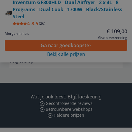
Inventum GF800HLD - Dual Airfryer - 2 x 4L - 8
Service
Programs - Dual Cook - 1700W - Black/Stainless
Steel
Algemeen
8.5
(
26
)
€ 109,00
Morgen in huis
Gratis verzending
Zakelijk
Ga naar goedkoopste
Bekijk alle prijzen
Volg ons op
Wat je ook kiest: Blijf kieskeurig
Gecontroleerde reviews
Betrouwbare webshops
Heldere prijzen