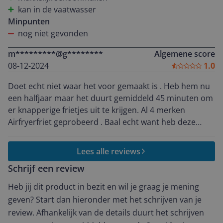
kan in de vaatwasser
Minpunten
nog niet gevonden
m*********@g********
Algemene score
08-12-2024
1.0
Doet echt niet waar het voor gemaakt is . Heb hem nu
een halfjaar maar het duurt gemiddeld 45 minuten om
er knapperige frietjes uit te krijgen. Al 4 merken
Airfryerfriet geprobeerd . Baal echt want heb deze
gekocht omdat hij goed uit de testen kwam. Denk dat
ik een maandagochtend machine heb😭
Lees alle reviews
Schrijf een review
Heb jij dit product in bezit en wil je graag je mening
geven? Start dan hieronder met het schrijven van je
review. Afhankelijk van de details duurt het schrijven