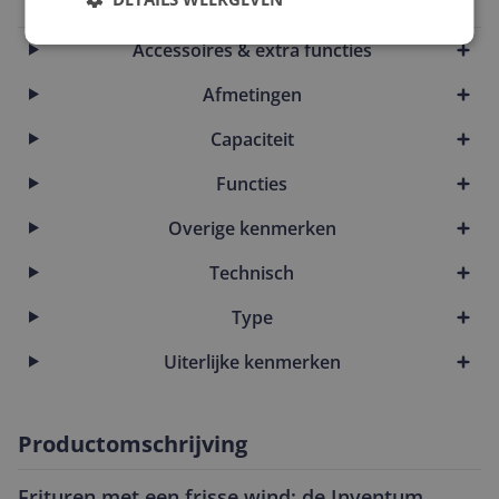
8712876094299
Accessoires & extra functies
Afmetingen
Capaciteit
Functies
Overige kenmerken
Technisch
Type
Uiterlijke kenmerken
Productomschrijving
Frituren met een frisse wind: de Inventum