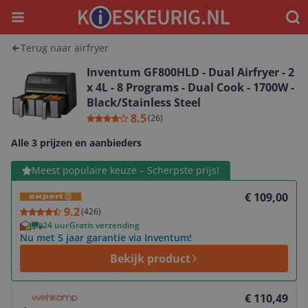
Menu
Waar
Terug naar airfryer
Inventum GF800HLD - Dual Airfryer - 2
x 4L - 8 Programs - Dual Cook - 1700W -
Black/Stainless Steel
8.5
(
26
)
Alle 3 prijzen en aanbieders
Bekijk product
Meest populaire keuze – Scherpste prijs!
€ 109,00
9.2
(
426
)
24 uur
Gratis verzending
Nu met 5 jaar garantie via Inventum!
Bekijk product
Bekijk product
€ 110,49