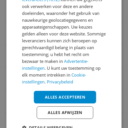
Laadvermogen
ook verwerken voor deze en andere
doeleinden, waaronder het gebruik van
1.700 Hz
nauwkeurige geolocatiegegevens en
apparaateigenschappen. Uw keuzes
Aantal pannen
gelden alleen voor deze website. Sommige
2
leveranciers kunnen zich beroepen op
gerechtvaardigd belang in plaats van
Onderhoud
toestemming; u hebt het recht om
Afneembare kom
bezwaar te maken in
Advertentie-
instellingen
. U kunt uw toestemming op
Opties
elk moment intrekken in
Cookie-
instellingen
.
Privacybeleid
Regelbare thermostaat
Systeem
ALLES ACCEPTEREN
Airfryer
ALLES AFWIJZEN
EAN
DETAILS WEERGEVEN