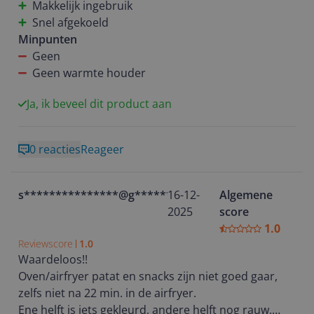
Makkelijk ingebruik
meer in gebakken gaat worden. Dit is een top
Snel afgekoeld
product.
Minpunten
Geen
Geen warmte houder
Ja, ik beveel dit product aan
0 reacties
Reageer
s***************@g********
16-12-
Algemene
2025
score
1.0
Reviewscore
1.0
Waardeloos!!
Oven/airfryer patat en snacks zijn niet goed gaar,
zelfs niet na 22 min. in de airfryer.
Ene helft is iets gekleurd, andere helft nog rauw.