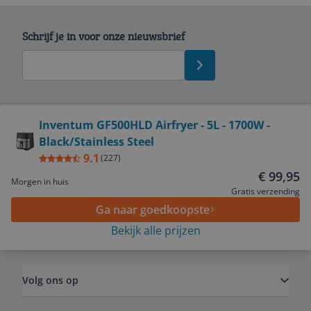
Schrijf je in voor onze nieuwsbrief
Bekijk product
Inventum GF500HLD Airfryer - 5L - 1700W -
Black/Stainless Steel
Service
9.1
(
227
)
€ 99,95
Morgen in huis
Algemeen
Gratis verzending
Ga naar goedkoopste
Bekijk alle prijzen
Zakelijk
Volg ons op