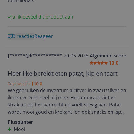
deze keuze.
Ja, ik beveel dit product aan
0 reacties
Reageer
J******@k***********
20-06-2026
Algemene score
10.0
Heerlijke bereidt eten patat, kip en taart
Reviewscore
10.0
We gebruiken de Inventum airfryer in zwart/zilver en
ik ben er echt heel blij mee. Het apparaat ziet er
strak uit op het aanrecht en voelt stevig aan. Patat
wordt mooi goud en krokant, en ook snacks en kip
komen er verrassend goed uit, zelfs appeltaart is
Pluspunten
gelukt. Wat ik vooral fijn vind: hij is snel warm, de
Mooi
lade schuift soepel en schoonmaken kost bijna geen