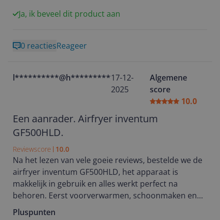
Ja, ik beveel dit product aan
0 reacties
Reageer
l**********@h**********
17-12-
Algemene
2025
score
10.0
Een aanrader. Airfryer inventum
GF500HLD.
Reviewscore
10.0
Na het lezen van vele goeie reviews, bestelde we de
airfryer inventum GF500HLD, het apparaat is
makkelijk in gebruik en alles werkt perfect na
behoren. Eerst voorverwarmen, schoonmaken en
de frieten kunnen erin. De frietjes en frikadellen
Pluspunten
smaakte heerlijk. We zijn niewschierig na wat er nog