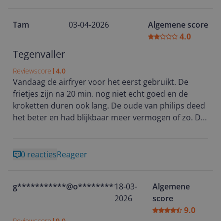
Tam
03-04-2026
Algemene score
4.0
Tegenvaller
Reviewscore
4.0
Vandaag de airfryer voor het eerst gebruikt. De
frietjes zijn na 20 min. nog niet echt goed en de
kroketten duren ook lang. De oude van philips deed
het beter en had blijkbaar meer vermogen of zo. Dit
had ik niet verwacht met al die goede reviews etc.
0 reacties
Reageer
g***********@o**********
18-03-
Algemene
2026
score
9.0
Reviewscore
9.0