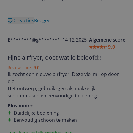
Ook opgeschudt tussen door.
Snacks is de 1e hap goed, daarna lauw.
Wilde dat ik deze review had gelezen voor de tijd.
0 reacties
Reageer
E********@g********
14-12-2025
Algemene score
9.0
Fijne airfryer, doet wat ie beloofd!!
Reviewscore
9.0
Ik zocht een nieuwe airfryer. Deze viel mij op door
o.a.
Het ontwerp, gebruiksgemak, makkelijk
schoonmaken en eenvoudige bediening.
Pluspunten
Duidelijke bediening
Eenvoudig schoon te maken