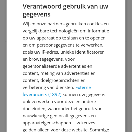
Geen
Verantwoord gebruik van uw
Ja, ik beveel dit product aan
gegevens
Wij en onze partners gebruiken cookies en
vergelijkbare technologieën om informatie
0 reacties
Reageer
op uw apparaat op te slaan en te openen
en om persoonsgegevens te verwerken,
a**1@g**l.com
06-08-2025
Algemene score
zoals uw IP-adres, unieke identificatoren
9.0
en browsegegevens, voor
gepersonaliseerde advertenties en
Prima!
content, meting van advertenties en
Reviewscore
9.0
content, doelgroepinzichten en
Prima apparaat, eenvoudig in gebruik, smakelijke
verbetering van diensten.
Externe
resultaten en geluidsarm. Makkelijk schoon te
leveranciers (1892)
kunnen uw gegevens
maken
ook verwerken voor deze en andere
doeleinden, waaronder het gebruik van
Pluspunten
nauwkeurige geolocatiegegevens en
Makkelijk te gebruiken
apparaateigenschappen. Uw keuzes
Geluisarm
gelden alleen voor deze website. Sommige
Minpunten