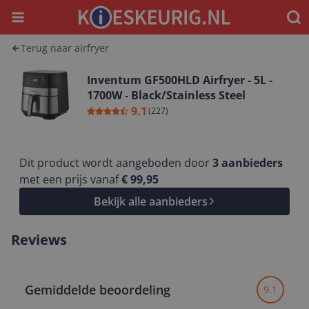
Menu
Waar
Terug naar airfryer
Inventum GF500HLD Airfryer - 5L -
1700W - Black/Stainless Steel
9.1
(
227
)
Dit product wordt aangeboden door
3
aanbieders
met een prijs vanaf
€ 99,95
Bekijk alle aanbieders
Reviews
Gemiddelde beoordeling
9.1