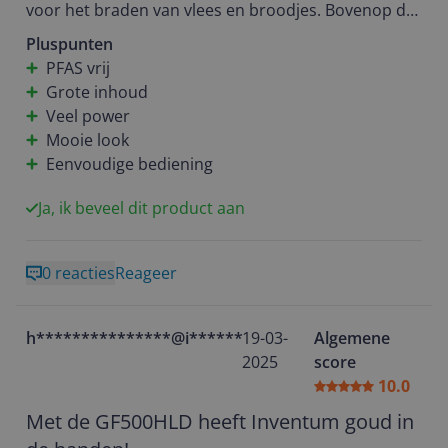
voor het braden van vlees en broodjes. Bovenop de
mooie look en gebruiksvriendelijkheid is hij ook nog
Pluspunten
eens PFAS vrij, wat een heel geruststellend idee is.
PFAS vrij
Grote inhoud
Veel power
Mooie look
Eenvoudige bediening
Ja, ik beveel dit product aan
0 reacties
Reageer
h***************@i*********
19-03-
Algemene
2025
score
10.0
Met de GF500HLD heeft Inventum goud in