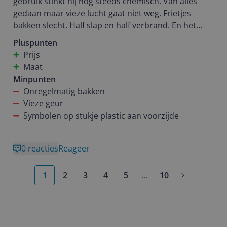
gebruik stinkt hij nog steeds chemisch. Van alles
gedaan maar vieze lucht gaat niet weg. Frietjes
bakken slecht. Half slap en half verbrand. En het
plastic etiket met symbolen laat al half los. Deze
Pluspunten
voor mij niet meer.
Prijs
Maat
Minpunten
Onregelmatig bakken
Vieze geur
Symbolen op stukje plastic aan voorzijde
0 reacties
Reageer
1
2
3
4
5
...
10
More pages