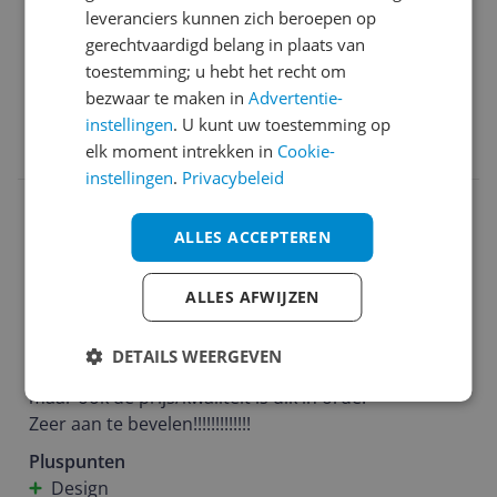
leveranciers kunnen zich beroepen op
Geen
gerechtvaardigd belang in plaats van
Ja, ik beveel dit product aan
toestemming; u hebt het recht om
bezwaar te maken in
Advertentie-
instellingen
. U kunt uw toestemming op
0 reacties
Reageer
elk moment intrekken in
Cookie-
instellingen
.
Privacybeleid
h**********@z*******
28-07-2025
Algemene score
ALLES ACCEPTEREN
10.0
Airfryer
ALLES AFWIJZEN
Reviewscore
10.0
Ik vind dit een top product vanwege het gebruiks
DETAILS WEERGEVEN
gemak en de vele mogelijkheden die deze pan biedt ,
maar ook de prijs/kwaliteit is dik in orde.
Zeer aan te bevelen!!!!!!!!!!!!!
Pluspunten
Design