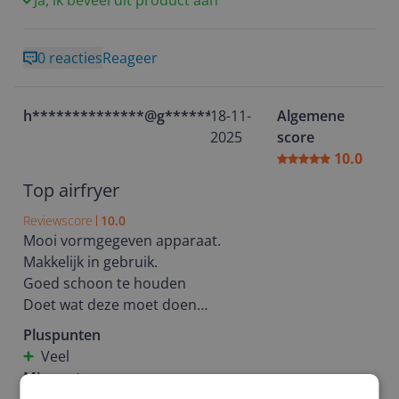
Ja, ik beveel dit product aan
0 reacties
Reageer
h**************@g********
18-11-
Algemene
2025
score
10.0
Top airfryer
Reviewscore
10.0
Mooi vormgegeven apparaat.
Makkelijk in gebruik.
Goed schoon te houden
Doet wat deze moet doen
Aanrader.
Pluspunten
Veel
Minpunten