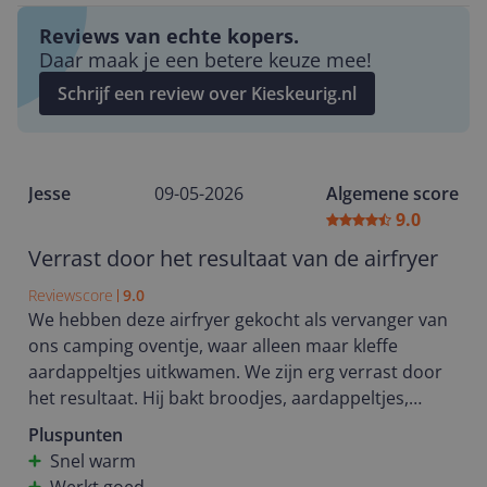
Reviews van echte kopers.
Daar maak je een betere keuze mee!
Schrijf een review over Kieskeurig.nl
Jesse
09-05-2026
Algemene score
9.0
Verrast door het resultaat van de airfryer
Reviewscore
9.0
We hebben deze airfryer gekocht als vervanger van
ons camping oventje, waar alleen maar kleffe
aardappeltjes uitkwamen. We zijn erg verrast door
het resultaat. Hij bakt broodjes, aardappeltjes,
kroketten en kip heerlijk krokant. Voor ons
Pluspunten
hoofdstoel namelijk makkelijk en lekker koken op de
Snel warm
camping is de aankoop al geslaagd, maar als