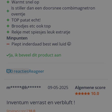
Warmt snel op
Enigste minpunt wat ik kan noemen (als ik m'n best
Is stiller dan een doorsnee combimagnetron
doe) is dat deze best hard piept als je hem instelt of
oventje
de timer afloopt, maar eh, gewoon even wennen, bij
TOP patat echt!
deze de tip voor Inventum om een opvolger hiervan
Broodjes etc ook top
een volume knopje te geven ofzo hehe (want zie de
Rekje met spiesjes leuk extratje
luide piepjes ook in andere reviews genoemd
Minpunten
worden dus ik ben niet de enigste die dat opvalt)
Piept inderdaad best wel luid 🤭
Maar geloof me, dat die piepjes luid zijn is het waard
voor de vele pluspunten 👍🤭 11/10 score (mede
Ja, ik beveel dit product aan
omdat hij goedkoper is dan concurrentie terwijl
kwaliteit hoger is)
0 reacties
Reageer
m*****@h******
09-05-2025
Algemene score
10.0
Inventum verrast en verbluft !
Reviewscore
10.0