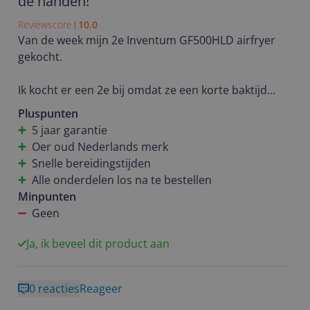
de handen!
Reviewscore
10.0
Van de week mijn 2e Inventum GF500HLD airfryer
gekocht.
Ik kocht er een 2e bij omdat ze een korte baktijd
hebben en het etenkomt er lekker knapperig eruit!
Pluspunten
5 jaar garantie
Een groot voordeel van deze Hollandse airfryer is
Oer oud Nederlands merk
dat alle onderdelen afzonderlijk verkrijgbaar zijn.
Snelle bereidingstijden
Mocht er na verloop van tijd iets verslijten of
Alle onderdelen los na te bestellen
beschadigd raken, dan hoef je niet meteen een
Minpunten
compleet nieuw apparaat aan te schaffen.
Geen
In plaats daarvan kun je eenvoudig het betreffende
Ja, ik beveel dit product aan
onderdeel vervangen.
Dit is niet alleen handig, maar ook een duurzamere
0 reacties
Reageer
keuze.