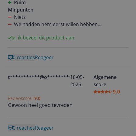
Ruim
moeite.
Minpunten
De inhoud is precies goed voor ons gezin en het
Niets
apparaat is stiller dan ik had verwacht. Voor ons is
We hadden hem eerst willen hebben...
dit zo’n apparaat dat je blijft gebruiken. Echt een
aanrader
Ja, ik beveel dit product aan
0 reacties
Reageer
t***********@o**********
18-05-
Algemene
2026
score
9.0
Reviewscore
9.0
Gewoon heel goed tevreden
0 reacties
Reageer