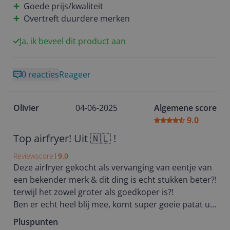
Goede prijs/kwaliteit
Overtreft duurdere merken
Ja, ik beveel dit product aan
0 reacties
Reageer
Olivier
04-06-2025
Algemene score
9.0
Top airfryer! Uit 🇳🇱 !
Reviewscore
9.0
Deze airfryer gekocht als vervanging van eentje van
een bekender merk & dit ding is echt stukken beter?!
terwijl het zowel groter als goedkoper is?!
Ben er echt heel blij mee, komt super goeie patat uit
en andere dingen (broodjes vlees etc) ook allemaal
Pluspunten
toppie!