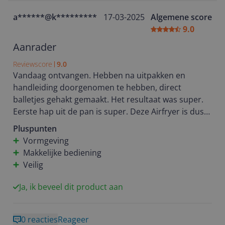
Bovendien wordt dit model geleverd met een
a******@k*********
17-03-2025
Algemene score
uitgebreide garantie van 5 jaar.
9.0
Daarin is Inventum dus wel wat te bescheiden, op de
doos en de product sticker staat 2 jaar garantie.
Aanrader
Reviewscore
9.0
Echter op de Inventum site valt te lezen bij garantie:
Vandaag ontvangen. Hebben na uitpakken en
Het registreren van je aankoop is niet (meer) nodig.
handleiding doorgenomen te hebben, direct
De registratieplicht is op 27 april 2022 komen te
balletjes gehakt gemaakt. Het resultaat was super.
vervallen.
Eerste hap uit de pan is super. Deze Airfryer is dus
Op vertoon van je aankoopbewijs krijg je standaard
ook een aanrader.
Pluspunten
5 jaar garantie!
Vormgeving
Makkelijke bediening
Dit onderstreept het vertrouwen van Inventum in de
Veilig
kwaliteit en levensduur van hun product.
Ja, ik beveel dit product aan
Hierdoor kun je jarenlang zorgeloos genieten van
perfect bereide gerechten, zonder je druk te maken
over mogelijke mankementen.
0 reacties
Reageer