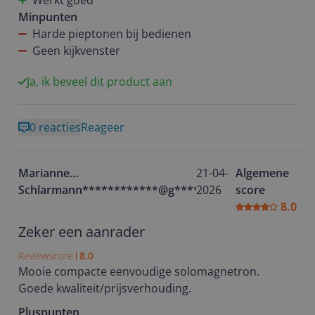
Werkt goed
fanatiek thuis bakker ga ik ook eens kijken of er
Minpunten
brood mee te bakken valt.
Harde pieptonen bij bedienen
Geen kijkvenster
Ja, ik beveel dit product aan
0 reacties
Reageer
Marianne
21-04-
Algemene
Schlarmann************@g********
2026
score
8.0
Zeker een aanrader
Reviewscore
8.0
Mooie compacte eenvoudige solomagnetron.
Goede kwaliteit/prijsverhouding.
Pluspunten