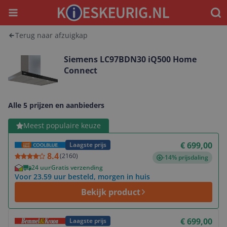
Menu
Waar
Terug naar afzuigkap
Siemens LC97BDN30 iQ500 Home
Connect
Alle 5 prijzen en aanbieders
Bekijk product
Meest populaire keuze
€ 699,00
Laagste prijs
8.4
(
2160
)
-14% prijsdaling
24 uur
Gratis verzending
Voor 23.59 uur besteld, morgen in huis
Bekijk product
Bekijk product
€ 699,00
Laagste prijs