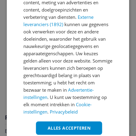
content, meting van advertenties en
Algemene kenmerken
content, doelgroepinzichten en
verbetering van diensten.
Externe
Energie
leveranciers (1892)
kunnen uw gegevens
ook verwerken voor deze en andere
Fysieke kenmerken
doeleinden, waaronder het gebruik van
Gebruiksgemak
nauwkeurige geolocatiegegevens en
apparaateigenschappen. Uw keuzes
Introductie en ondersteuning
gelden alleen voor deze website. Sommige
leveranciers kunnen zich beroepen op
Mogelijke vereisten instellen en gebruik
gerechtvaardigd belang in plaats van
Overige kenmerken
toestemming; u hebt het recht om
bezwaar te maken in
Advertentie-
Technisch
instellingen
. U kunt uw toestemming op
elk moment intrekken in
Cookie-
instellingen
.
Privacybeleid
Productomschrijving
ALLES ACCEPTEREN
Belangrijkste eigenschappen: Wandmontage Geschikt