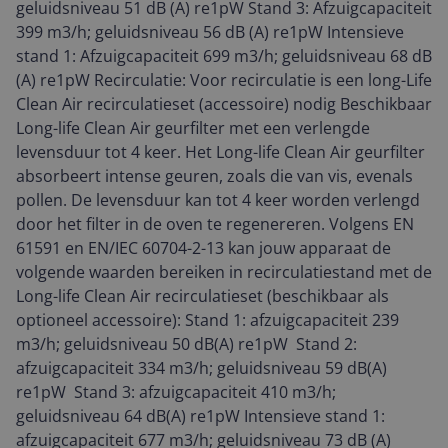
geluidsniveau 51 dB (A) re1pW Stand 3: Afzuigcapaciteit
399 m3/h; geluidsniveau 56 dB (A) re1pW Intensieve
stand 1: Afzuigcapaciteit 699 m3/h; geluidsniveau 68 dB
(A) re1pW Recirculatie: Voor recirculatie is een long-Life
Clean Air recirculatieset (accessoire) nodig Beschikbaar
Long-life Clean Air geurfilter met een verlengde
levensduur tot 4 keer. Het Long-life Clean Air geurfilter
absorbeert intense geuren, zoals die van vis, evenals
pollen. De levensduur kan tot 4 keer worden verlengd
door het filter in de oven te regenereren. Volgens EN
61591 en EN/IEC 60704-2-13 kan jouw apparaat de
volgende waarden bereiken in recirculatiestand met de
Long-life Clean Air recirculatieset (beschikbaar als
optioneel accessoire): Stand 1: afzuigcapaciteit 239
m3/h; geluidsniveau 50 dB(A) re1pW Stand 2:
afzuigcapaciteit 334 m3/h; geluidsniveau 59 dB(A)
re1pW Stand 3: afzuigcapaciteit 410 m3/h;
geluidsniveau 64 dB(A) re1pW Intensieve stand 1:
afzuigcapaciteit 677 m3/h; geluidsniveau 73 dB (A)