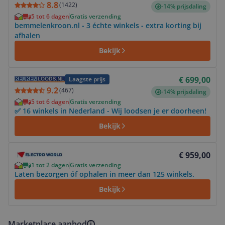
8.8
(
1422
)
-14% prijsdaling
5 tot 6 dagen
Gratis verzending
bemmelenkroon.nl - 3 échte winkels - extra korting bij
afhalen
Bekijk
Bekijk product
€ 699,00
Laagste prijs
9.2
(
467
)
-14% prijsdaling
5 tot 6 dagen
Gratis verzending
✅ 16 winkels in Nederland - Wij loodsen je er doorheen!
Bekijk
Bekijk product
€ 959,00
1 tot 2 dagen
Gratis verzending
Laten bezorgen óf ophalen in meer dan 125 winkels.
Bekijk
Marketplace aanbod