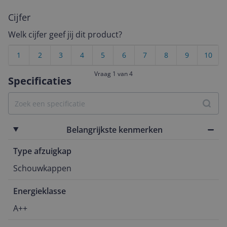
Cijfer
Welk cijfer geef jij dit product?
1
2
3
4
5
6
7
8
9
10
Vraag 1 van 4
Specificaties
Belangrijkste kenmerken
Type afzuigkap
Schouwkappen
Energieklasse
A++