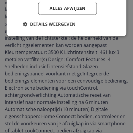
voor luchtafvoer of recirculatie Efficiënte
ALLES AFWIJZEN
koolborstelloze iQDrive technologie 2 x 3 W
ledverlichting met instelbare kleurtemperatuur
softLight : de verlichtingselementen gaan geleidelijk
DETAILS WEERGEVEN
aan en uit Dimfunctie voor de verlichting met traploze
instelling van de lichtsterkte : de helderheid van de
verlichtingselementen kan worden aangepast
Kleurtemperatuur: 3500 K Lichtintensiteit: 461 lux 3
metalen vetfilter(s) Design: Comfort Features: 4
Snelheden inclusief intensiefstand Glazen
bedieningspaneel voorkant met geïntegreerde
bedienings-elementen voor een eenvoudige bediening.
Electronische bediening via touchControl,
achtergrondverlichting Automatische reset van
intensief naar normale instelling na 6 minuten
Automatische nalooptijd (10 minuten) Digitale
eigenschappen: Home Connect: bedien, controleer en
stel de voorkeuren van je afzuigkap in via smartphone
of tablet cookConnect: bedien afzuigkap via