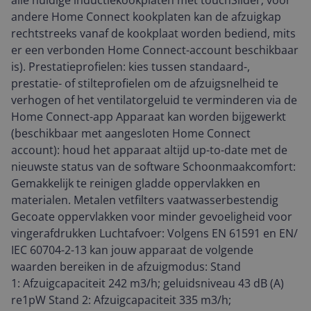
alle huidige inductiekookplaten met touchSlider; voor
andere Home Connect kookplaten kan de afzuigkap
rechtstreeks vanaf de kookplaat worden bediend, mits
er een verbonden Home Connect-account beschikbaar
is). Prestatieprofielen: kies tussen standaard-,
prestatie- of stilteprofielen om de afzuigsnelheid te
verhogen of het ventilatorgeluid te verminderen via de
Home Connect-app Apparaat kan worden bijgewerkt
(beschikbaar met aangesloten Home Connect
account): houd het apparaat altijd up-to-date met de
nieuwste status van de software Schoonmaakcomfort:
Gemakkelijk te reinigen gladde oppervlakken en
materialen. Metalen vetfilters vaatwasserbestendig
Gecoate oppervlakken voor minder gevoeligheid voor
vingerafdrukken Luchtafvoer: Volgens EN 61591 en EN/
IEC 60704-2-13 kan jouw apparaat de volgende
waarden bereiken in de afzuigmodus: Stand
1: Afzuigcapaciteit 242 m3/h; geluidsniveau 43 dB (A)
re1pW Stand 2: Afzuigcapaciteit 335 m3/h;