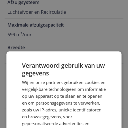
Afzuigsysteem
Luchtafvoer en Recirculatie
Maximale afzuigcapaciteit
699 m³/uur
Breedte
89,8 cm
Verantwoord gebruik van uw
Geluidsniveau
gegevens
56 dB
Wij en onze partners gebruiken cookies en
vergelijkbare technologieën om informatie
EAN
op uw apparaat op te slaan en te openen
4242003969205
en om persoonsgegevens te verwerken,
zoals uw IP-adres, unieke identificatoren
Afmetingen
en browsegegevens, voor
gepersonaliseerde advertenties en
Algemeen