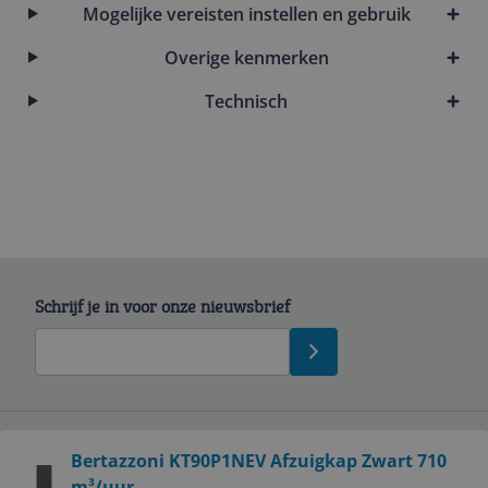
Mogelijke vereisten instellen en gebruik
Overige kenmerken
Technisch
Schrijf je in voor onze nieuwsbrief
Bekijk product
Bertazzoni KT90P1NEV Afzuigkap Zwart 710
Service
m³/uur