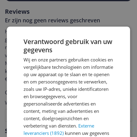
Reviews
Er zijn nog geen reviews geschreven
Heb jij dit product in bezit en wil je graag je mening
geven? Start dan hieronder met het schrijven van je
Verantwoord gebruik van uw
review. Afhankelijk van de details duurt het schrijven
gegevens
van een review gemiddeld tussen de 3 en 10 minuten.
Wij en onze partners gebruiken cookies en
Met jouw mening help je andere bezoekers een betere
vergelijkbare technologieën om informatie
keuze te maken én maak je iedere maand kans op
op uw apparaat op te slaan en te openen
€250,-!
Klik hier voor de actievoorwaarden.
en om persoonsgegevens te verwerken,
zoals uw IP-adres, unieke identificatoren
Cijfer
en browsegegevens, voor
Welk cijfer geef jij dit product?
gepersonaliseerde advertenties en
content, meting van advertenties en
1
2
3
4
5
6
7
8
9
10
content, doelgroepinzichten en
verbetering van diensten.
Externe
Vraag 1 van 4
Specificaties
leveranciers (1892)
kunnen uw gegevens