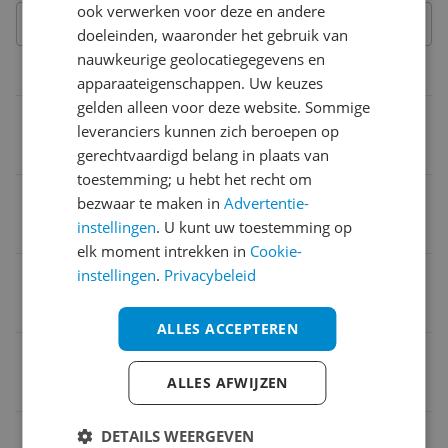
ook verwerken voor deze en andere
doeleinden, waaronder het gebruik van
nauwkeurige geolocatiegegevens en
Belangrijkste kenmerken
apparaateigenschappen. Uw keuzes
gelden alleen voor deze website. Sommige
Breedte
leveranciers kunnen zich beroepen op
89,8 cm
gerechtvaardigd belang in plaats van
toestemming; u hebt het recht om
Maximale afzuigcapaciteit
bezwaar te maken in
Advertentie-
instellingen
. U kunt uw toestemming op
710.000 l
elk moment intrekken in
Cookie-
instellingen
.
Privacybeleid
Afzuigsysteem
Luchtafvoer
ALLES ACCEPTEREN
Geluidsniveau
ALLES AFWIJZEN
65 dB
Energieklasse
DETAILS WEERGEVEN