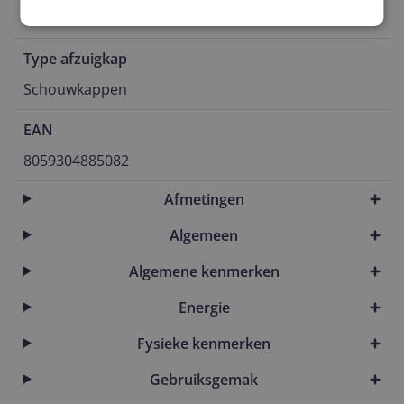
B
Type afzuigkap
Schouwkappen
EAN
8059304885082
Afmetingen
Algemeen
Algemene kenmerken
Energie
Fysieke kenmerken
Gebruiksgemak