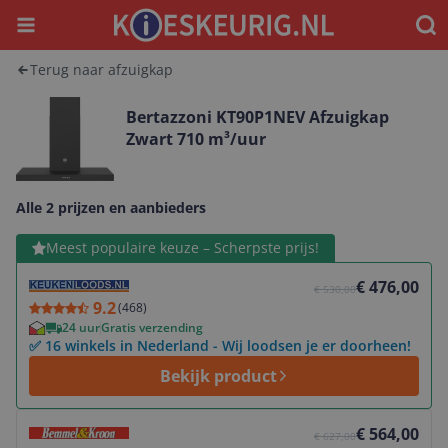
Menu
Waar
Terug naar afzuigkap
Bertazzoni KT90P1NEV Afzuigkap
Zwart 710 m³/uur
Alle 2 prijzen en aanbieders
Bekijk product
Meest populaire keuze – Scherpste prijs!
€ 476,00
€ 530,00
9.2
(
468
)
24 uur
Gratis verzending
✅ 16 winkels in Nederland - Wij loodsen je er doorheen!
Bekijk product
Bekijk product
€ 564,00
€ 627,00